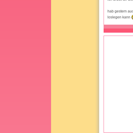
hab gestern auc
loslegen kann