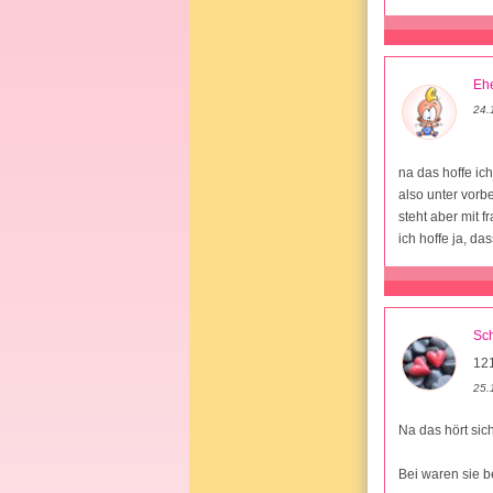
Ehe
24.
na das hoffe ich
also unter vorbe
steht aber mit f
ich hoffe ja, das
Sc
12
25.
Na das hört sic
Bei waren sie 