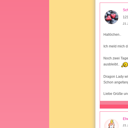
Sc
12
21.
Hallöchen..
Ich meld mich 
Noch zwei Tage
ausbleibt..
Dragon Lady wie
Schon angefang
Liebe Grüße un
Ehe
21.