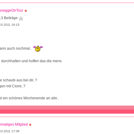
hneggeOnTour
13 Beiträge
10.2011 16:15
dann auch nochmal..
 durchhalten und hoffen das die mens
 schauts aus bei dir..?
en mit Clomi..?
d ein schönes Wochenende an alle..
maliges Mitglied
10.2011 17:38