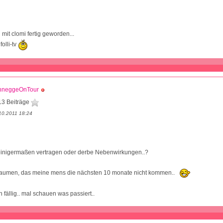
 mit clomi fertig geworden...
olli-tv
hneggeOnTour
13 Beiträge
10.2011 18:24
einigermaßen vertragen oder derbe Nebenwirkungen..?
Daumen, das meine mens die nächsten 10 monate nicht kommen..
 fällig.. mal schauen was passiert..