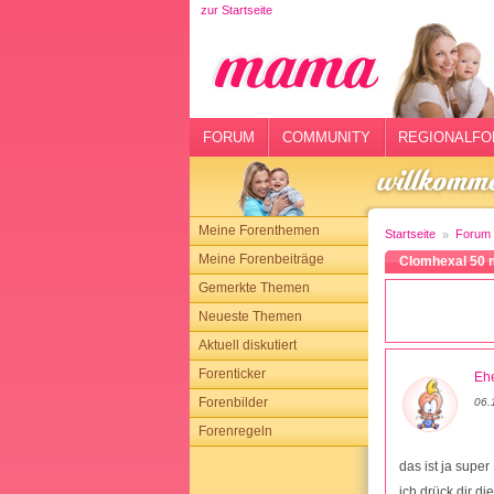
zur Startseite
rtseite
rum
mmunity
FORUM
COMMUNITY
REGIONALFO
gionalforen
ohmarkt
Meine Forenthemen
Startseite
Forum
ysitter
Meine Forenbeiträge
Clomhexal 50 m
Gemerkte Themen
tgeber
Neueste Themen
n
Aktuell diskutiert
Forenticker
Ehe
opping
Forenbilder
06.
Forenregeln
sloggen
das ist ja super
ich drück dir di