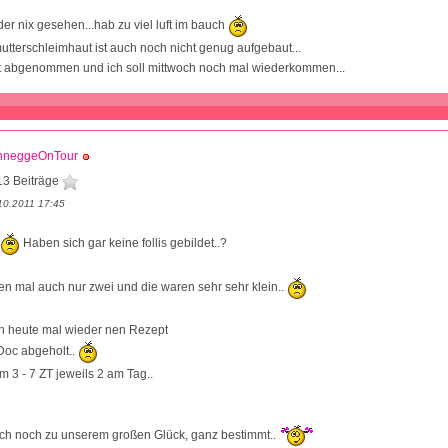
der nix gesehen...hab zu viel luft im bauch
tterschleimhaut ist auch noch nicht genug aufgebaut...
lut abgenommen und ich soll mittwoch noch mal wiederkommen...
hneggeOnTour
13 Beiträge
10.2011 17:45
Haben sich gar keine follis gebildet..?
ten mal auch nur zwei und die waren sehr sehr klein..
nn heute mal wieder nen Rezept
Doc abgeholt..
 3 - 7 ZT jeweils 2 am Tag..
h noch zu unserem großen Glück, ganz bestimmt..