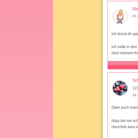
Ehe
21.
ich drück dir g
ich hatte in d
(laut meinem fr
Sc
12
23.
Oder auch man(
Naja bei mir sc
Heut früh kam 