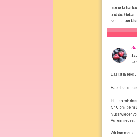
meine fä hat lei
und die Gebärmu
sie hat aber b
Sc
12
24.
Das ist ja blöd..
Hatte beim letz
Ich hab mir da
für Clomi beim 
Muss wieder vom
Auf ein neues..
Wir kommen auc