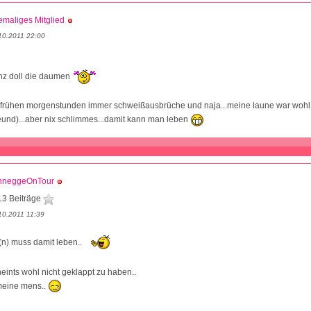
maliges Mitglied
10.2011 22:00
anz doll die daumen
en frühen morgenstunden immer schweißausbrüche und naja...meine laune war wohl 
eund)...aber nix schlimmes...damit kann man leben
hneggeOnTour
13 Beiträge
10.2011 11:39
n) muss damit leben..
heints wohl nicht geklappt zu haben..
meine mens..