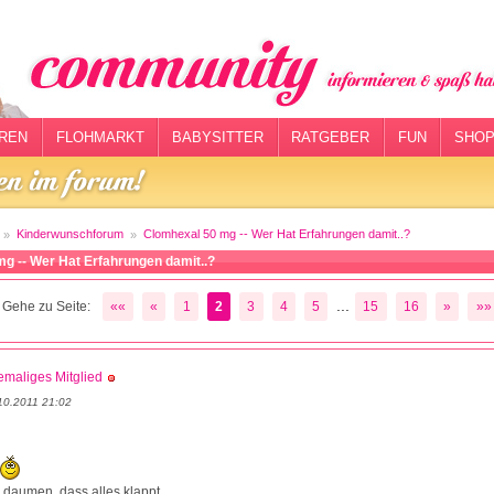
REN
FLOHMARKT
BABYSITTER
RATGEBER
FUN
SHOP
Kinderwunschforum
Clomhexal 50 mg -- Wer Hat Erfahrungen damit..?
g -- Wer Hat Erfahrungen damit..?
...
Gehe zu Seite:
««
«
1
2
3
4
5
15
16
»
»»
maliges Mitglied
10.2011 21:02
e daumen, dass alles klappt...