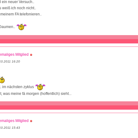
l ein neuer Versuch..
 weiß ich noch nicht..
meinem FA telefonieren..
e Daumen..
maliges Mitglied
10.2011 16:20
lt. im nächsten zyklus
, was meine fä morgen (hoffentlich) sieht...
maliges Mitglied
10.2011 15:43