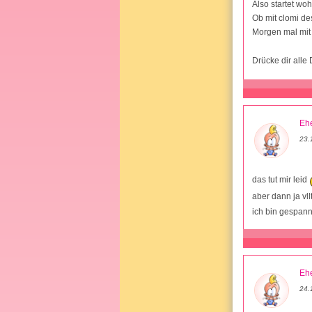
Also startet woh
Ob mit clomi des
Morgen mal mit 
Drücke dir all
Ehe
23.
das tut mir leid
aber dann ja vl
ich bin gespannt
Ehe
24.