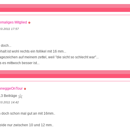
maliges Mitglied
10.2011 17:57
 doch...
halt ist wohl rechts ein follikel mit 16 mm...
ragezeichen auf meinem zettel, weil "die sicht so schlecht war"...
s es mittwoch besser ist...
hneggeOnTour
13 Beiträge
10.2011 14:42
h doch schon mal gut an mit 16mm..
beide nur zwischen 10 und 12 mm..