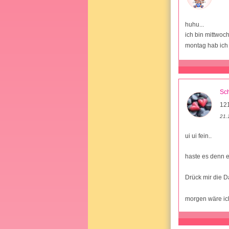
huhu...
ich bin mittwoch
montag hab ich f
Sc
12
21.
ui ui fein..
haste es denn 
Drück mir die 
morgen wäre ich