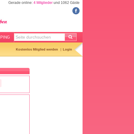
Gerade online:
4 Mitglieder
und 1062 Gäste
FORUM
Meine Forenthemen
Meine Forenbeiträge
PING
Gemerkte Themen
Kostenlos Mitglied werden
Login
Neueste Themen
Aktuell diskutiert
Forenticker
Forenbilder
Forenregeln