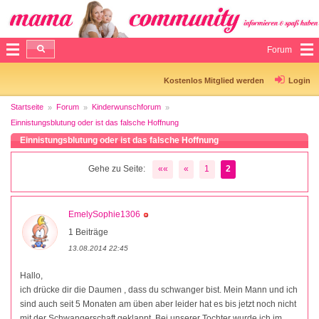
Forum
Kostenlos Mitglied werden
Login
Startseite
Forum
Kinderwunschforum
Einnistungsblutung oder ist das falsche Hoffnung
Einnistungsblutung oder ist das falsche Hoffnung
Gehe zu Seite:
««
«
1
2
EmelySophie1306
1 Beiträge
13.08.2014 22:45
Hallo,
ich drücke dir die Daumen , dass du schwanger bist. Mein Mann und ich
sind auch seit 5 Monaten am üben aber leider hat es bis jetzt noch nicht
mit der Schwangerschaft geklappt. Bei unserer Tochter wurde ich im