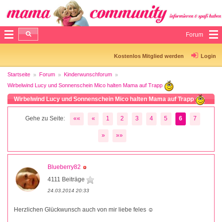
Forum
Kostenlos Mitglied werden
Login
Startseite
Forum
Kinderwunschforum
Wirbelwind Lucy und Sonnenschein Mico halten Mama auf Trapp
Wirbelwind Lucy und Sonnenschein Mico halten Mama auf Trapp
Gehe zu Seite:
««
«
1
2
3
4
5
6
7
»
»»
Blueberry82
4111 Beiträge
24.03.2014 20:33
Herzlichen Glückwunsch auch von mir liebe feles ☺