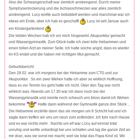
Also die Schwangerschaft war ziemlich anstrengend. Durch meine
Symphysenlockerung und die Ischiasschmerzen war alles ziemlich
anstrengend. Lucy wollte auch betüddelt werden und manchmal war ich
etwas am Ende, aber ich hab es geschafft
Lucy ist seit Januar auch
ein Kindergartenkind
Die letzten Wochen hab ich vor mich hingeweht. Akupunktur gemacht
und Wassergymnastik. Zum Glück hatte ich zwei tolle Hebammen und
einen tollen Arzt an meiner Seite. Ich hatte solche angst, dass es wieder
im KS endet und die haben mir richtigen Mut gemacht.
Geburtsbericht:
Den 28.02. war ich morgens bei der Hebamme zum CTG und zur
Akupunktur . So ein zwei Wehen hatte ich aber so wirklich Hoffnung,
dass es vor Termin los geht hatte ich nicht. Über den Tag war nicht
wirklich was. Abends um 17.30 war ich dann noch bei der
Wassergymnastik und meinte noch scheuch uns bloss damit ich Wehen
bekomme
Hatte dann während der Gymnastik ganze drei Stück ...
Die Hebamme erzählte dann das sie morgen um 8 Schicht hat und ich
sagte dann treffen wir uns um neun zum entbinden..Ich fuhr nach Hause
und es war nichts mehr . Nachts um elf war LUcy auf einmal total
unruhig und wollte unbedingt bei uns schlafen und lag die ganze Zeit an
mir dran, was sie sonst nie macht, weil sie total das Papa Kind ist. Wir