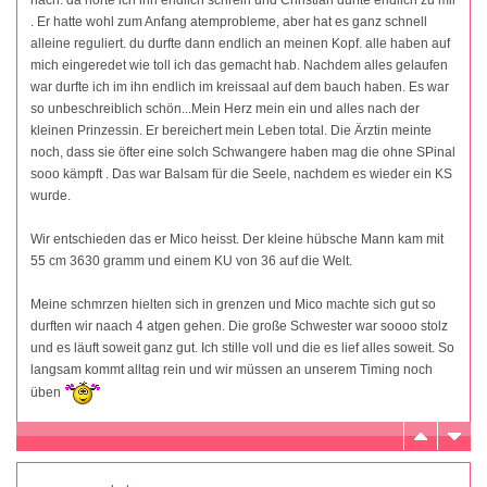
. Er hatte wohl zum Anfang atemprobleme, aber hat es ganz schnell
alleine reguliert. du durfte dann endlich an meinen Kopf. alle haben auf
mich eingeredet wie toll ich das gemacht hab. Nachdem alles gelaufen
war durfte ich im ihn endlich im kreissaal auf dem bauch haben. Es war
so unbeschreiblich schön...Mein Herz mein ein und alles nach der
kleinen Prinzessin. Er bereichert mein Leben total. Die Ärztin meinte
noch, dass sie öfter eine solch Schwangere haben mag die ohne SPinal
sooo kämpft . Das war Balsam für die Seele, nachdem es wieder ein KS
wurde.
Wir entschieden das er Mico heisst. Der kleine hübsche Mann kam mit
55 cm 3630 gramm und einem KU von 36 auf die Welt.
Meine schmrzen hielten sich in grenzen und Mico machte sich gut so
durften wir naach 4 atgen gehen. Die große Schwester war soooo stolz
und es läuft soweit ganz gut. Ich stille voll und die es lief alles soweit. So
langsam kommt alltag rein und wir müssen an unserem Timing noch
üben