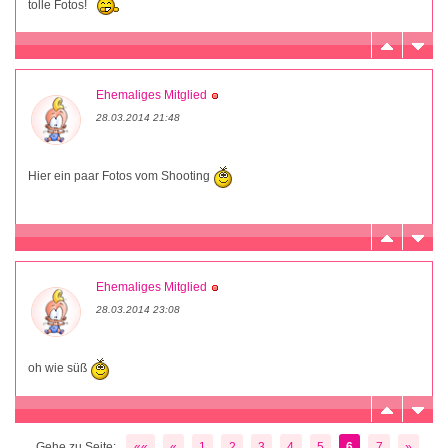
tolle Fotos!
Ehemaliges Mitglied
28.03.2014 21:48
Hier ein paar Fotos vom Shooting
Ehemaliges Mitglied
28.03.2014 23:08
oh wie süß
Gehe zu Seite:
««
«
1
2
3
4
5
6
7
»