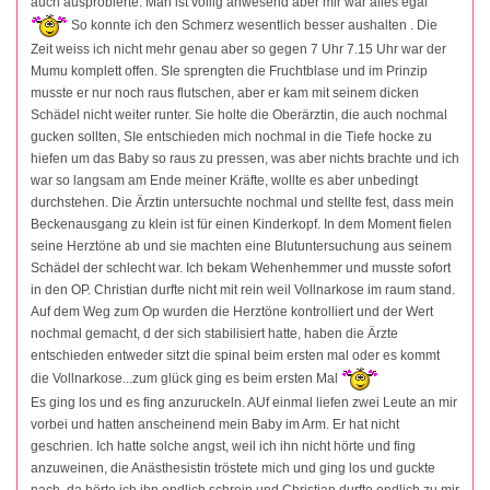
auch ausprobierte. Man ist völlig anwesend aber mir war alles egal
So konnte ich den Schmerz wesentlich besser aushalten . Die
Zeit weiss ich nicht mehr genau aber so gegen 7 Uhr 7.15 Uhr war der
Mumu komplett offen. SIe sprengten die Fruchtblase und im Prinzip
musste er nur noch raus flutschen, aber er kam mit seinem dicken
Schädel nicht weiter runter. Sie holte die Oberärztin, die auch nochmal
gucken sollten, SIe entschieden mich nochmal in die Tiefe hocke zu
hiefen um das Baby so raus zu pressen, was aber nichts brachte und ich
war so langsam am Ende meiner Kräfte, wollte es aber unbedingt
durchstehen. Die Ärztin untersuchte nochmal und stellte fest, dass mein
Beckenausgang zu klein ist für einen Kinderkopf. In dem Moment fielen
seine Herztöne ab und sie machten eine Blutuntersuchung aus seinem
Schädel der schlecht war. Ich bekam Wehenhemmer und musste sofort
in den OP. Christian durfte nicht mit rein weil Vollnarkose im raum stand.
Auf dem Weg zum Op wurden die Herztöne kontrolliert und der Wert
nochmal gemacht, d der sich stabilisiert hatte, haben die Ärzte
entschieden entweder sitzt die spinal beim ersten mal oder es kommt
die Vollnarkose...zum glück ging es beim ersten Mal
Es ging los und es fing anzuruckeln. AUf einmal liefen zwei Leute an mir
vorbei und hatten anscheinend mein Baby im Arm. Er hat nicht
geschrien. Ich hatte solche angst, weil ich ihn nicht hörte und fing
anzuweinen, die Anästhesistin tröstete mich und ging los und guckte
nach. da hörte ich ihn endlich schrein und Christian durfte endlich zu mir