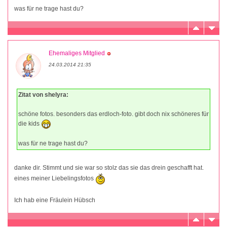
was für ne trage hast du?
Ehemaliges Mitglied
24.03.2014 21:35
Zitat von shelyra:
schöne fotos. besonders das erdloch-foto. gibt doch nix schöneres für
die kids
was für ne trage hast du?
danke dir. Stimmt und sie war so stolz das sie das drein geschafft hat.
eines meiner Liebelingsfotos
Ich hab eine Fräulein Hübsch