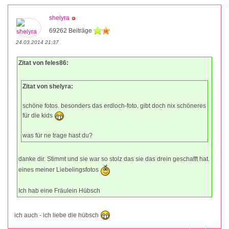
shelyra
69262 Beiträge
24.03.2014 21:37
Zitat von feles86:
Zitat von shelyra:
schöne fotos. besonders das erdloch-foto. gibt doch nix schöneres
für die kids
was für ne trage hast du?
danke dir. Stimmt und sie war so stolz das sie das drein geschafft hat.
eines meiner Liebelingsfotos
Ich hab eine Fräulein Hübsch
ich auch - ich liebe die hübsch