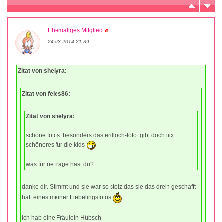
Ehemaliges Mitglied
24.03.2014 21:39
Zitat von shelyra:
Zitat von feles86:
Zitat von shelyra:
schöne fotos. besonders das erdloch-foto. gibt doch nix
schöneres für die kids
was für ne trage hast du?
danke dir. Stimmt und sie war so stolz das sie das drein geschafft
hat. eines meiner Liebelingsfotos
Ich hab eine Fräulein Hübsch