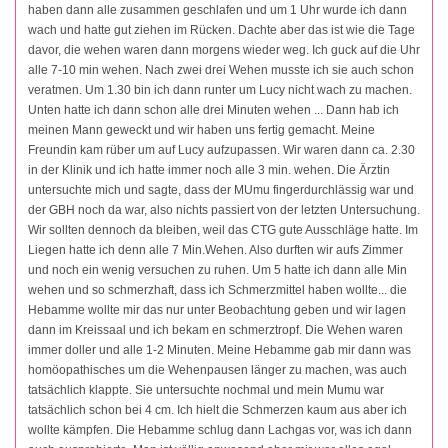
haben dann alle zusammen geschlafen und um 1 Uhr wurde ich dann
wach und hatte gut ziehen im Rücken. Dachte aber das ist wie die Tage
davor, die wehen waren dann morgens wieder weg. Ich guck auf die Uhr
alle 7-10 min wehen. Nach zwei drei Wehen musste ich sie auch schon
veratmen. Um 1.30 bin ich dann runter um Lucy nicht wach zu machen.
Unten hatte ich dann schon alle drei Minuten wehen ... Dann hab ich
meinen Mann geweckt und wir haben uns fertig gemacht. Meine
Freundin kam rüber um auf Lucy aufzupassen. Wir waren dann ca. 2.30
in der Klinik und ich hatte immer noch alle 3 min. wehen. Die Ärztin
untersuchte mich und sagte, dass der MUmu fingerdurchlässig war und
der GBH noch da war, also nichts passiert von der letzten Untersuchung.
Wir sollten dennoch da bleiben, weil das CTG gute Ausschläge hatte. Im
Liegen hatte ich denn alle 7 Min.Wehen. Also durften wir aufs Zimmer
und noch ein wenig versuchen zu ruhen. Um 5 hatte ich dann alle Min
wehen und so schmerzhaft, dass ich Schmerzmittel haben wollte... die
Hebamme wollte mir das nur unter Beobachtung geben und wir lagen
dann im Kreissaal und ich bekam en schmerztropf. Die Wehen waren
immer doller und alle 1-2 Minuten. Meine Hebamme gab mir dann was
homöopathisches um die Wehenpausen länger zu machen, was auch
tatsächlich klappte. Sie untersuchte nochmal und mein Mumu war
tatsächlich schon bei 4 cm. Ich hielt die Schmerzen kaum aus aber ich
wollte kämpfen. Die Hebamme schlug dann Lachgas vor, was ich dann