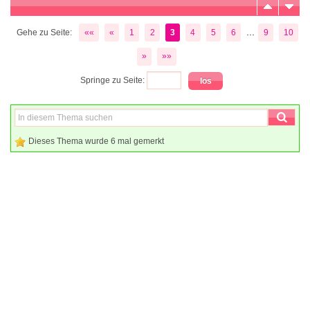
...
Gehe zu Seite:
««
«
1
2
3
4
5
6
9
10
»
»»
Springe zu Seite:
Dieses Thema wurde 6 mal gemerkt