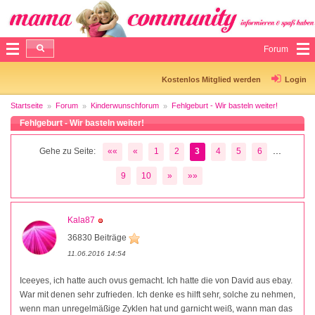
Forum
Kostenlos Mitglied werden
Login
Startseite
Forum
Kinderwunschforum
Fehlgeburt - Wir basteln weiter!
Fehlgeburt - Wir basteln weiter!
...
Gehe zu Seite:
««
«
1
2
3
4
5
6
9
10
»
»»
Kala87
36830 Beiträge
11.06.2016 14:54
Iceeyes, ich hatte auch ovus gemacht. Ich hatte die von David aus ebay.
War mit denen sehr zufrieden. Ich denke es hilft sehr, solche zu nehmen,
wenn man unregelmäßige Zyklen hat und garnicht weiß, wann man das