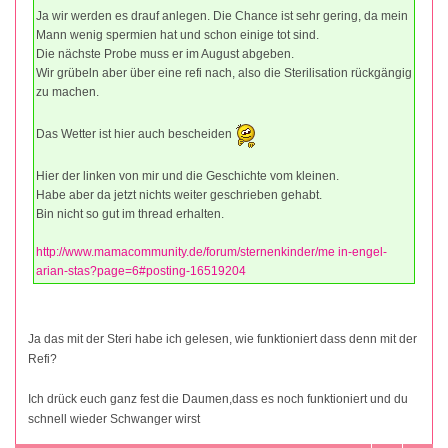
Ja wir werden es drauf anlegen. Die Chance ist sehr gering, da mein
Mann wenig spermien hat und schon einige tot sind.
Die nächste Probe muss er im August abgeben.
Wir grübeln aber über eine refi nach, also die Sterilisation rückgängig
zu machen.
Das Wetter ist hier auch bescheiden
Hier der linken von mir und die Geschichte vom kleinen.
Habe aber da jetzt nichts weiter geschrieben gehabt.
Bin nicht so gut im thread erhalten.
http://www.mamacommunity.de/forum/sternenkinder/me in-engel-
arian-stas?page=6#posting-16519204
Ja das mit der Steri habe ich gelesen, wie funktioniert dass denn mit der
Refi?
Ich drück euch ganz fest die Daumen,dass es noch funktioniert und du
schnell wieder Schwanger wirst