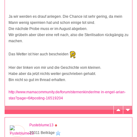
Ja wir werden es drauf anlegen. Die Chance ist sehr gering, da mein
Mann wenig spermien hat und schon einige tot sind.
Die nächste Probe muss er im August abgeben.
Wir grübeln aber über eine refi nach, also die Sterilisation rückgängig zu
machen.
Das Wetter ist hier auch bescheiden
Hier der linken von mir und die Geschichte vom kleinen.
Habe aber da jetzt nichts weiter geschrieben gehabt.
Bin nicht so gut im thread erhalten.
http://www.mamacommunity.de/forum/sternenkinder/me in-engel-arian-
stas?page=6#posting-16519204
Pusteblume13
20311 Beiträge