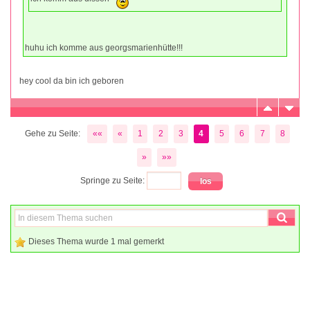
huhu ich komme aus georgsmarienhütte!!!
hey cool da bin ich geboren
Gehe zu Seite:
««
«
1
2
3
4
5
6
7
8
»
»»
Springe zu Seite:
Dieses Thema wurde 1 mal gemerkt