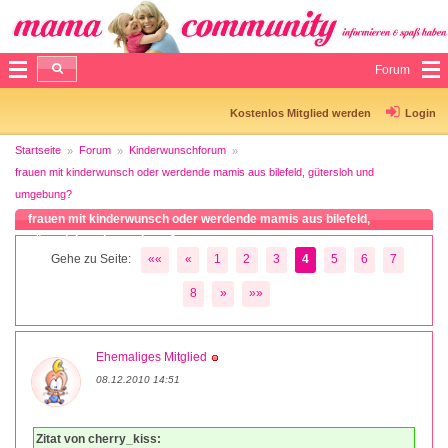
Forum
Kostenlos Mitglied werden
Login
Startseite
Forum
Kinderwunschforum
frauen mit kinderwunsch oder werdende mamis aus bilefeld, gütersloh und
umgebung?
frauen mit kinderwunsch oder werdende mamis aus bilefeld,
gütersloh und umgebung?
Gehe zu Seite:
««
«
1
2
3
4
5
6
7
8
»
»»
Ehemaliges Mitglied
08.12.2010 14:51
Zitat von cherry_kiss: