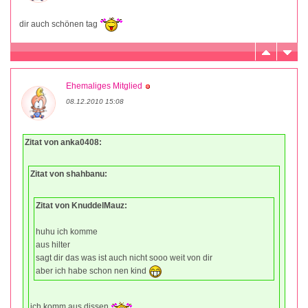
dir auch schönen tag
Ehemaliges Mitglied
08.12.2010 15:08
Zitat von anka0408:
Zitat von shahbanu:
Zitat von KnuddelMauz:
huhu ich komme
aus hilter
sagt dir das was ist auch nicht sooo weit von dir
aber ich habe schon nen kind
ich komm aus dissen