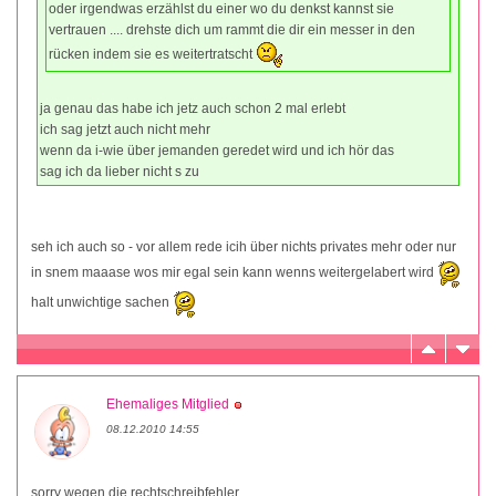
oder irgendwas erzählst du einer wo du denkst kannst sie
vertrauen .... drehste dich um rammt die dir ein messer in den
rücken indem sie es weitertratscht
ja genau das habe ich jetz auch schon 2 mal erlebt
ich sag jetzt auch nicht mehr
wenn da i-wie über jemanden geredet wird und ich hör das
sag ich da lieber nicht s zu
seh ich auch so - vor allem rede icih über nichts privates mehr oder nur
in snem maaase wos mir egal sein kann wenns weitergelabert wird
halt unwichtige sachen
Ehemaliges Mitglied
08.12.2010 14:55
sorry wegen die rechtschreibfehler