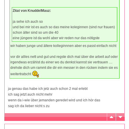
Zitat von KnuddelMauz:
ja sehe ich auch so
und bei mir ist es auch so das meine koleginnen (sind nur frauen)
schon älter sind so um die 40
eine jüngere ist da wohl aber wir reden nur das nötigste
wir haben junge und ältere kolleginnnen aber es passt einfach nicht
vor dir allles nett und gut und regste dich mal über die arbeit auf oder
irgendwas erzählst du einer wo du denkst kannst sie vertrauen ....
drehste dich um rammt die dir ein messer in den rücken indem sie es
weitertratscht
ja genau das habe ich jetz auch schon 2 mal erlebt
ich sag jetzt auch nicht mehr
wenn da i-wie über jemanden geredet wird und ich hör das
sag ich da lieber nicht s zu