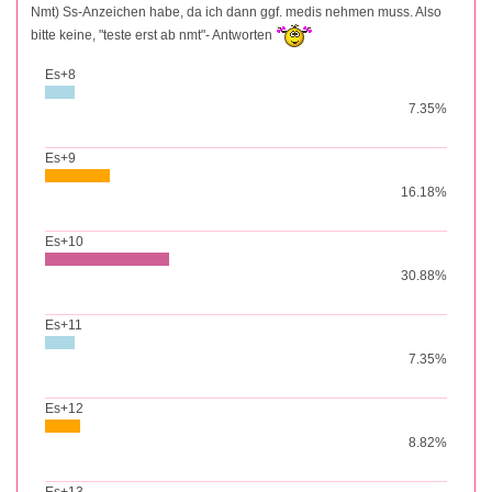
Nmt) Ss-Anzeichen habe, da ich dann ggf. medis nehmen muss. Also
bitte keine, "teste erst ab nmt"- Antworten
Es+8
7.35%
Es+9
16.18%
Es+10
30.88%
Es+11
7.35%
Es+12
8.82%
Es+13