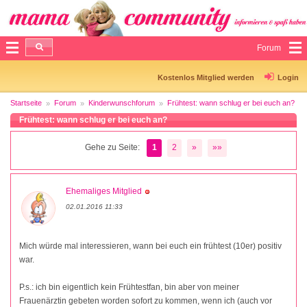
Forum
Kostenlos Mitglied werden
Login
Startseite
Forum
Kinderwunschforum
Frühtest: wann schlug er bei euch an?
Frühtest: wann schlug er bei euch an?
Gehe zu Seite:
1
2
»
»»
Ehemaliges Mitglied
02.01.2016 11:33
Mich würde mal interessieren, wann bei euch ein frühtest (10er) positiv
war.
P.s.: ich bin eigentlich kein Frühtestfan, bin aber von meiner
Frauenärztin gebeten worden sofort zu kommen, wenn ich (auch vor