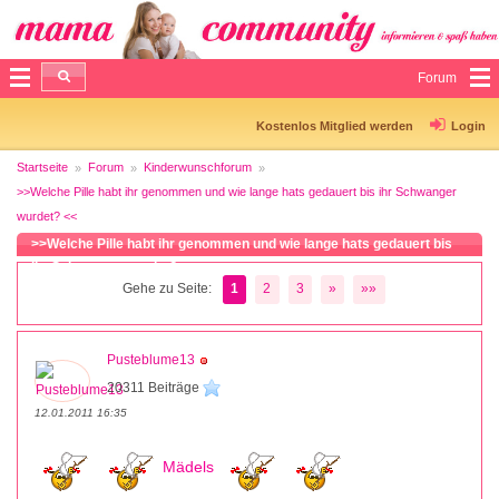
Forum
Kostenlos Mitglied werden
Login
Startseite
Forum
Kinderwunschforum
>>Welche Pille habt ihr genommen und wie lange hats gedauert bis ihr Schwanger
wurdet? <<
>>Welche Pille habt ihr genommen und wie lange hats gedauert bis
ihr Schwanger wurdet? <<
Gehe zu Seite:
1
2
3
»
»»
Pusteblume13
20311 Beiträge
12.01.2011 16:35
Mädels