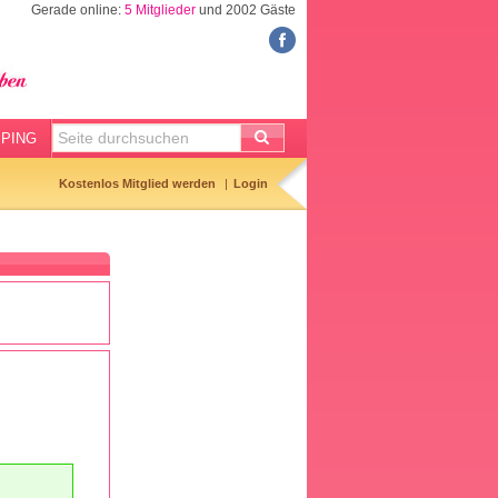
Gerade online:
5 Mitglieder
und 2002 Gäste
FORUM
Meine Forenthemen
Meine Forenbeiträge
PING
Gemerkte Themen
Kostenlos Mitglied werden
Login
Neueste Themen
Aktuell diskutiert
Forenticker
Forenbilder
Forenregeln