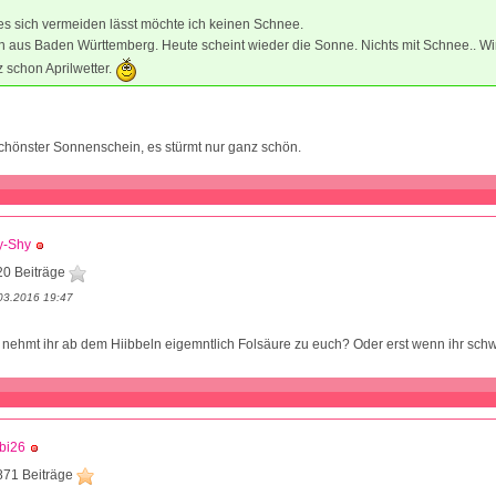
s sich vermeiden lässt möchte ich keinen Schnee.
 aus Baden Württemberg. Heute scheint wieder die Sonne. Nichts mit Schnee.. W
z schon Aprilwetter.
schönster Sonnenschein, es stürmt nur ganz schön.
y-Shy
20 Beiträge
03.2016 19:47
 nehmt ihr ab dem Hiibbeln eigemntlich Folsäure zu euch? Oder erst wenn ihr sch
bi26
871 Beiträge