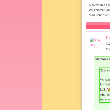
Also wenn es si
Wir kommen aus
März schon Apri
Sh
41
16.
Zitat von L
Zitat v
Wo sch
Ich fi
kalt.
Aber ic
(oder w