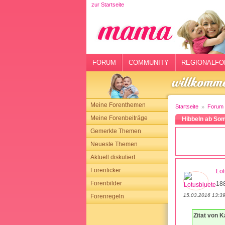
zur Startseite
rtseite
rum
mmunity
FORUM
COMMUNITY
REGIONALFO
gionalforen
ohmarkt
Meine Forenthemen
Startseite
Forum
ysitter
Meine Forenbeiträge
Hibbeln ab So
Gemerkte Themen
tgeber
Neueste Themen
n
Aktuell diskutiert
Forenticker
Lot
opping
Forenbilder
18
15.03.2016 13:3
Forenregeln
sloggen
Zitat von K