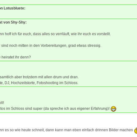
on Lotusbluete:
tat von Shy-Shy:
n hoff ich für euch, dass alles so verrläuft, wie ihr euch es vorstellt.
 sind noch mitten in den Vorbereitungen, grad etwas stressig.
 heiratet ihr denn?
amtlich aber trotzdem mit allen drum und dran.
e, DJ, Hochzeitstorte, Fotoshooting im Schloss.
ll!
tos im Schloss sind super (da spreche ich aus eigener Erfahrung)!
enn es so wie heute schneit, dann kann man eben einfach drinnen Bilder machen