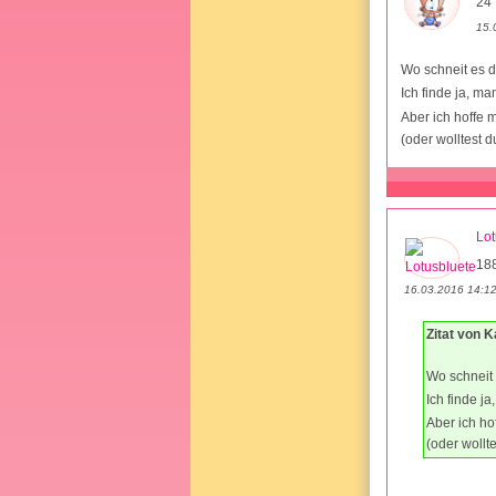
24 
15.
Wo schneit es 
Ich finde ja, m
Aber ich hoffe m
(oder wolltest 
Lot
18
16.03.2016 14:1
Zitat von K
Wo schneit
Ich finde j
Aber ich ho
(oder wollt