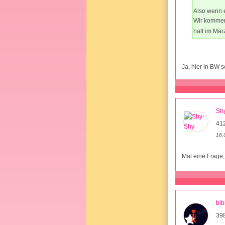
Also wenn e
Wir kommen
halt im Mär
Ja, hier in BW 
Sh
41
18.
Mal eine Frage,
bib
39