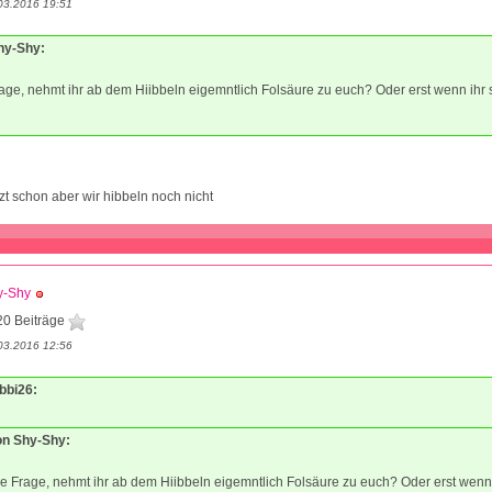
03.2016 19:51
Shy-Shy:
age, nehmt ihr ab dem Hiibbeln eigemntlich Folsäure zu euch? Oder erst wenn ih
tzt schon aber wir hibbeln noch nicht
y-Shy
20 Beiträge
03.2016 12:56
ibbi26:
von Shy-Shy:
e Frage, nehmt ihr ab dem Hiibbeln eigemntlich Folsäure zu euch? Oder erst wenn