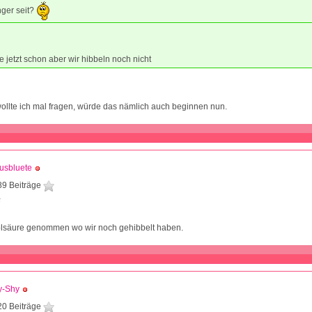
ger seit?
e jetzt schon aber wir hibbeln noch nicht
llte ich mal fragen, würde das nämlich auch beginnen nun.
usbluete
89 Beiträge
5
olsäure genommen wo wir noch gehibbelt haben.
y-Shy
20 Beiträge