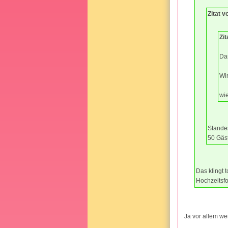
Zitat v
Zi
Dan
Wir
wie
Standes
50 Gäst
Das klingt to
Hochzeitsfo
Ja vor allem w