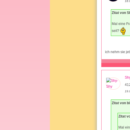
18.
Zitat von 
Mal eine Fr
seit?
ich nehm sie je
Sh
41
19.
Zitat von b
Zitat 
Mal ein