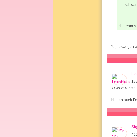
schwan
ich nehm si
Ja, deswegen wo
Lot
18
21.03.2016 10:4
Ich hab auch F
Sh
41