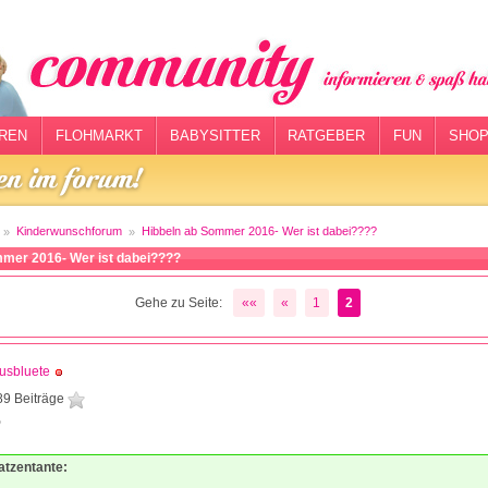
REN
FLOHMARKT
BABYSITTER
RATGEBER
FUN
SHOP
Kinderwunschforum
Hibbeln ab Sommer 2016- Wer ist dabei????
mmer 2016- Wer ist dabei????
Gehe zu Seite:
««
«
1
2
usbluete
89 Beiträge
9
atzentante: