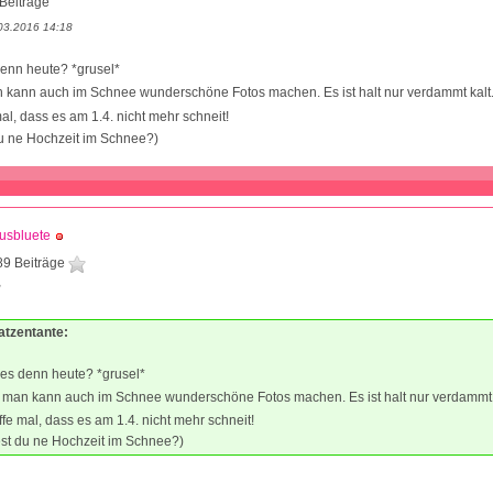
Beiträge
03.2016 14:18
denn heute? *grusel*
an kann auch im Schnee wunderschöne Fotos machen. Es ist halt nur verdammt kalt
al, dass es am 1.4. nicht mehr schneit!
du ne Hochzeit im Schnee?)
usbluete
89 Beiträge
2
atzentante:
 es denn heute? *grusel*
a, man kann auch im Schnee wunderschöne Fotos machen. Es ist halt nur verdammt 
ffe mal, dass es am 1.4. nicht mehr schneit!
est du ne Hochzeit im Schnee?)