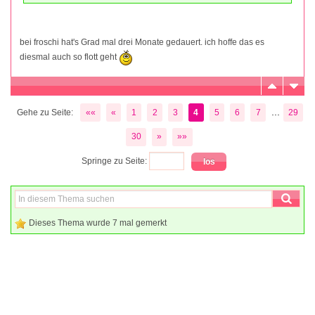
bei froschi hat's Grad mal drei Monate gedauert. ich hoffe das es
diesmal auch so flott geht
...
Gehe zu Seite:
««
«
1
2
3
4
5
6
7
29
30
»
»»
Springe zu Seite:
Dieses Thema wurde 7 mal gemerkt