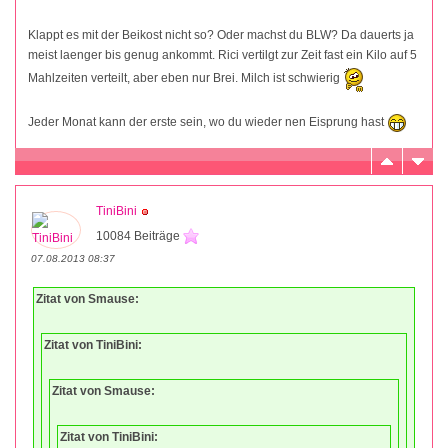
Klappt es mit der Beikost nicht so? Oder machst du BLW? Da dauerts ja
meist laenger bis genug ankommt. Rici vertilgt zur Zeit fast ein Kilo auf 5
Mahlzeiten verteilt, aber eben nur Brei. Milch ist schwierig
Jeder Monat kann der erste sein, wo du wieder nen Eisprung hast
TiniBini
10084 Beiträge
07.08.2013 08:37
Zitat von Smause:
Zitat von TiniBini:
Zitat von Smause:
Zitat von TiniBini: