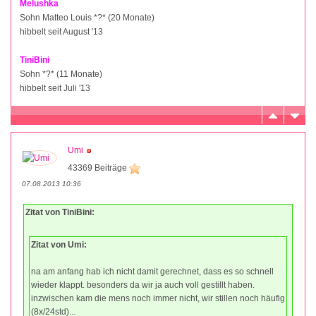
Melushka
Sohn Matteo Louis *?* (20 Monate)
hibbelt seit August '13
TiniBini
Sohn *?* (11 Monate)
hibbelt seit Juli '13
Umi
43369 Beiträge
07.08.2013 10:36
Zitat von TiniBini:
Zitat von Umi:
na am anfang hab ich nicht damit gerechnet, dass es so schnell
wieder klappt. besonders da wir ja auch voll gestillt haben.
inzwischen kam die mens noch immer nicht, wir stillen noch häufig
(8x/24std)...