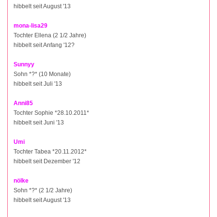
hibbelt seit August '13
mona-lisa29
Tochter Ellena (2 1/2 Jahre)
hibbelt seit Anfang '12?
Sunnyy
Sohn *?* (10 Monate)
hibbelt seit Juli '13
Anni85
Tochter Sophie *28.10.2011*
hibbelt seit Juni '13
Umi
Tochter Tabea *20.11.2012*
hibbelt seit Dezember '12
nölke
Sohn *?* (2 1/2 Jahre)
hibbelt seit August '13