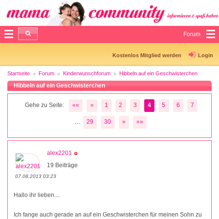
Forum
Kostenlos Mitglied werden
Login
Startseite
Forum
Kinderwunschforum
Hibbeln auf ein Geschwisterchen
Hibbeln auf ein Geschwisterchen
Gehe zu Seite:
««
«
1
2
3
4
5
6
7
...
29
30
»
»»
alex2201
19 Beiträge
07.08.2013 03:23
Hallo ihr lieben....
Ich fange auch gerade an auf ein Geschwisterchen für meinen Sohn zu