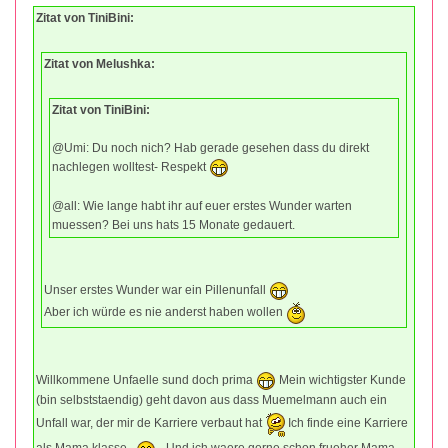
Zitat von TiniBini:
Zitat von Melushka:
Zitat von TiniBini:
@Umi: Du noch nich? Hab gerade gesehen dass du direkt
nachlegen wolltest- Respekt
@all: Wie lange habt ihr auf euer erstes Wunder warten
muessen? Bei uns hats 15 Monate gedauert.
Unser erstes Wunder war ein Pillenunfall
Aber ich würde es nie anderst haben wollen
Willkommene Unfaelle sund doch prima
Mein wichtigster Kunde
(bin selbststaendig) geht davon aus dass Muemelmann auch ein
Unfall war, der mir de Karriere verbaut hat
Ich finde eine Karriere
als Mama klasse
Und ich waere gerne schon frueher Mama