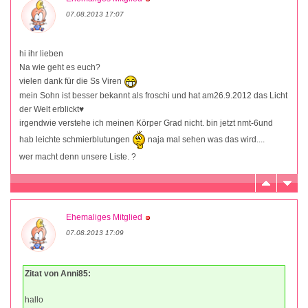
07.08.2013 17:07
hi ihr lieben
Na wie geht es euch?
vielen dank für die Ss Viren
mein Sohn ist besser bekannt als froschi und hat am26.9.2012 das Licht
der Welt erblickt♥
irgendwie verstehe ich meinen Körper Grad nicht. bin jetzt nmt-6und
hab leichte schmierblutungen
naja mal sehen was das wird....
wer macht denn unsere Liste. ?
Ehemaliges Mitglied
07.08.2013 17:09
Zitat von Anni85:
hallo