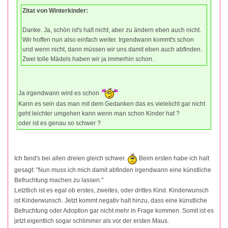
Zitat von Winterkinder:
Danke. Ja, schön ist's halt nicht, aber zu ändern eben auch nicht.
Wir hoffen nun also einfach weiter. Irgendwann kommt's schon
und wenn nicht, dann müssen wir uns damit eben auch abfinden.
Zwei tolle Mädels haben wir ja immerhin schon.
Ja irgendwann wird es schon
Kann es sein das man mit dem Gedanken das es vielelicht gar nicht
geht leichter umgehen kann wenn man schon Kinder hat ?
oder ist es genau so schwer ?
Ich fand's bei allen dreien gleich schwer.
Beim ersten habe ich halt
gesagt: "Nun muss ich mich damit abfinden irgendwann eine künstliche
Befruchtung machen zu lassen."
Letztlich ist es egal ob erstes, zweites, oder drittes Kind. Kinderwunsch
ist Kinderwunsch. Jetzt kommt negativ halt hinzu, dass eine künstliche
Befruchtung oder Adoption gar nicht mehr in Frage kommen. Somit ist es
jetzt eigentlich sogar schlimmer als vor der ersten Maus.