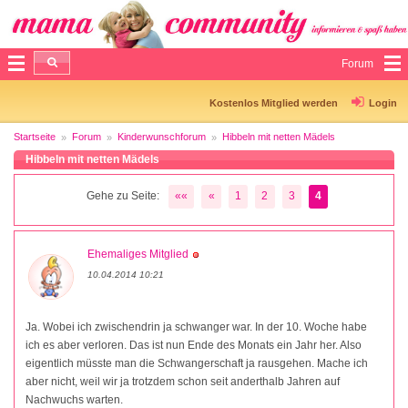
Forum
Kostenlos Mitglied werden
Login
Startseite
Forum
Kinderwunschforum
Hibbeln mit netten Mädels
Hibbeln mit netten Mädels
Gehe zu Seite:
««
«
1
2
3
4
Ehemaliges Mitglied
10.04.2014 10:21
Ja. Wobei ich zwischendrin ja schwanger war. In der 10. Woche habe
ich es aber verloren. Das ist nun Ende des Monats ein Jahr her. Also
eigentlich müsste man die Schwangerschaft ja rausgehen. Mache ich
aber nicht, weil wir ja trotzdem schon seit anderthalb Jahren auf
Nachwuchs warten.