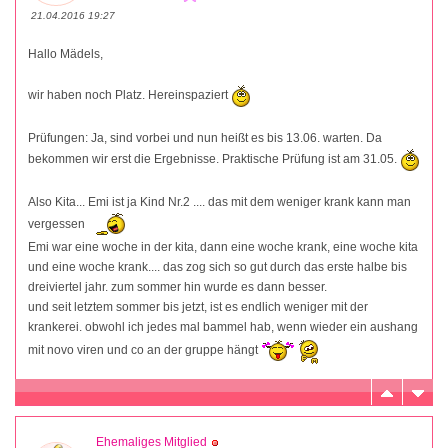
21.04.2016 19:27
Hallo Mädels,
wir haben noch Platz. Hereinspaziert
Prüfungen: Ja, sind vorbei und nun heißt es bis 13.06. warten. Da
bekommen wir erst die Ergebnisse. Praktische Prüfung ist am 31.05.
Also Kita... Emi ist ja Kind Nr.2 .... das mit dem weniger krank kann man
vergessen
Emi war eine woche in der kita, dann eine woche krank, eine woche kita
und eine woche krank.... das zog sich so gut durch das erste halbe bis
dreiviertel jahr. zum sommer hin wurde es dann besser.
und seit letztem sommer bis jetzt, ist es endlich weniger mit der
krankerei. obwohl ich jedes mal bammel hab, wenn wieder ein aushang
mit novo viren und co an der gruppe hängt
Ehemaliges Mitglied