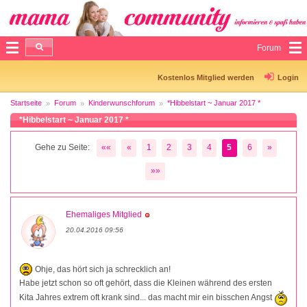
Forum
Kostenlos Mitglied werden
Login
Startseite
Forum
Kinderwunschforum
*Hibbelstart ~ Januar 2017 *
*Hibbelstart ~ Januar 2017 *
Gehe zu Seite:
««
«
1
2
3
4
5
6
»
»»
Ehemaliges Mitglied
20.04.2016 09:56
Ohje, das hört sich ja schrecklich an!
Habe jetzt schon so oft gehört, dass die Kleinen während des ersten
Kita Jahres extrem oft krank sind... das macht mir ein bisschen Angst