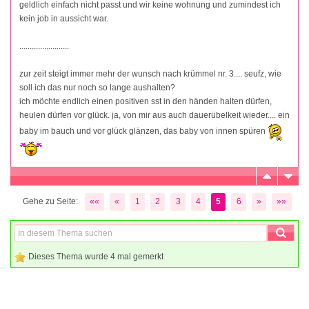
geldlich einfach nicht passt und wir keine wohnung und zumindest ich
kein job in aussicht war.
........................
zur zeit steigt immer mehr der wunsch nach krümmel nr. 3.... seufz, wie
soll ich das nur noch so lange aushalten?
ich möchte endlich einen positiven sst in den händen halten dürfen,
heulen dürfen vor glück. ja, von mir aus auch dauerübelkeit wieder.... ein
baby im bauch und vor glück glänzen, das baby von innen spüren
Gehe zu Seite:
««
«
1
2
3
4
5
6
»
»»
Dieses Thema wurde 4 mal gemerkt