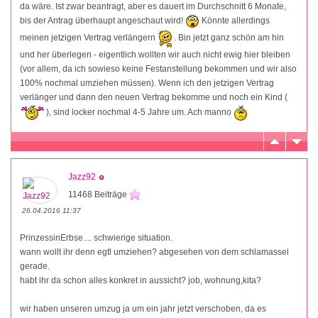
da wäre. Ist zwar beantragt, aber es dauert im Durchschnitt 6 Monate,
bis der Antrag überhaupt angeschaut wird!
Könnte allerdings
meinen jetzigen Vertrag verlängern
. Bin jetzt ganz schön am hin
und her überlegen - eigentlich wollten wir auch nicht ewig hier bleiben
(vor allem, da ich sowieso keine Festanstellung bekommen und wir also
100% nochmal umziehen müssen). Wenn ich den jetzigen Vertrag
verlänger und dann den neuen Vertrag bekomme und noch ein Kind (
), sind locker nochmal 4-5 Jahre um. Ach manno
Jazz92
11468 Beiträge
26.04.2016 11:37
PrinzessinErbse.... schwierige situation.
wann wollt ihr denn egtl umziehen? abgesehen von dem schlamassel
gerade.
habt ihr da schon alles konkret in aussicht? job, wohnung,kita?
wir haben unseren umzug ja um ein jahr jetzt verschoben, da es