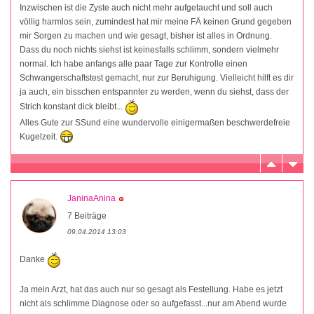
Inzwischen ist die Zyste auch nicht mehr aufgetaucht und soll auch
völlig harmlos sein, zumindest hat mir meine FÄ keinen Grund gegeben
mir Sorgen zu machen und wie gesagt, bisher ist alles in Ordnung.
Dass du noch nichts siehst ist keinesfalls schlimm, sondern vielmehr
normal. Ich habe anfangs alle paar Tage zur Kontrolle einen
Schwangerschaftstest gemacht, nur zur Beruhigung. Vielleicht hilft es dir
ja auch, ein bisschen entspannter zu werden, wenn du siehst, dass der
Strich konstant dick bleibt...
Alles Gute zur SSund eine wundervolle einigermaßen beschwerdefreie
Kugelzeit.
JaninaAnina
7 Beiträge
09.04.2014 13:03
Danke
Ja mein Arzt, hat das auch nur so gesagt als Festellung. Habe es jetzt
nicht als schlimme Diagnose oder so aufgefasst...nur am Abend wurde