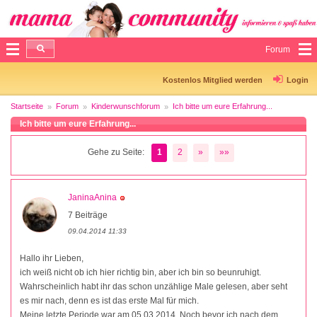
Forum
Kostenlos Mitglied werden
Login
Startseite
Forum
Kinderwunschforum
Ich bitte um eure Erfahrung...
Ich bitte um eure Erfahrung...
Gehe zu Seite:
1
2
»
»»
JaninaAnina
7 Beiträge
09.04.2014 11:33
Hallo ihr Lieben,
ich weiß nicht ob ich hier richtig bin, aber ich bin so beunruhigt.
Wahrscheinlich habt ihr das schon unzählige Male gelesen, aber seht
es mir nach, denn es ist das erste Mal für mich.
Meine letzte Periode war am 05.03.2014. Noch bevor ich nach dem