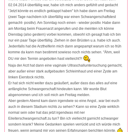
02.04.2014 überfällig war, habe ich mich anders gefühlt und gedacht
"Jetzt könnte es endlich geklappt haben" Ich habe dann am Freitag
(zwei Tage nachdem ich überfällig war einen Schwangerschaftstest
gemacht- positiv). Am Sonntag noch einen - wieder positiv. Habe dann
am Montag beim Frauenarzt angerufen und die meinten ich könne
Dienstag (also gestern) vorbei kommen, obwohl ich gesagt hab ich bin
nur ein paar Tage überfällig. Ziehen in den Brüsten u.a. habe ich auch.
Jedenfalls hat die Arzthelferin mich dann angepampt warum ich so früh
komme da kann man bestimmt sowieso noch nichts sehen. "Ähm, weil
DU mir den Termin angeboten hast vielleicht?!
Naja der Arzt hat dann eine vaginale Ultraschalluntersuchung gemacht,
aber außer einer stark aufgebauten Schleimhaut und einer Zyste am
linken Eierstock nichts.
Er hat sich nicht weiter dazu geäußert, außer dass das alles auf eine
anfängliche Schwangerschaft hindeuten kann. Mir wurde Blut
abgenommen und ich soll mich am Freitag melden.
Aber gestern Abend kam dann irgendwie so eine Angst...war bei euch
auch in diesem Stadium nichts zu sehen? Kann so eine Zyste wirklich
normal sein oder hat das jetzt irgendwas mit ner
Eileiterschwangerschaft zu tun? Bin ich vielleicht garnicht schwanger
sondern krank? Meine Gedanken spielen verrückt und ich würde mich
freuen, wenn jemand mir von seinen Erfahrungen berichten könnte.