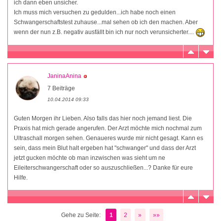
ich dann eben unsicher.
Ich muss mich versuchen zu gedulden...ich habe noch einen
Schwangerschaftstest zuhause...mal sehen ob ich den machen. Aber
wenn der nun z.B. negativ ausfällt bin ich nur noch verunsicherter....
JaninaAnina
7 Beiträge
10.04.2014 09:33
Guten Morgen ihr Lieben. Also falls das hier noch jemand liest. Die
Praxis hat mich gerade angerufen. Der Arzt möchte mich nochmal zum
Ultraschall morgen sehen. Genaueres wurde mir nicht gesagt. Kann es
sein, dass mein Blut halt ergeben hat "schwanger" und dass der Arzt
jetzt gucken möchte ob man inzwischen was sieht um ne
Eileiterschwangerschaft oder so auszuschließen...? Danke für eure
Hilfe.
Gehe zu Seite:
1
2
»
»»