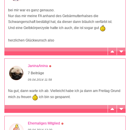
bei mir war es ganz genauso.
Nur das mir meine FA anhand des Gebärmutterhalses die
Schwangerschaft bestätigt hat, da dieser dann bläulich verfärbt ist.
Und eine Gelbkörperzyste hatte ich auch, die ist sogar gut
herzlichen Glückwunsch also
JaninaAnina
7 Beiträge
09.04.2014 11:58
Na gut, dann warte ich ab. Vielleicht habe ich ja dann am Freitag Grund
mich zu freuen
ich bin so gespannt.
Ehemaliges Mitglied
09.04.2014 12:20