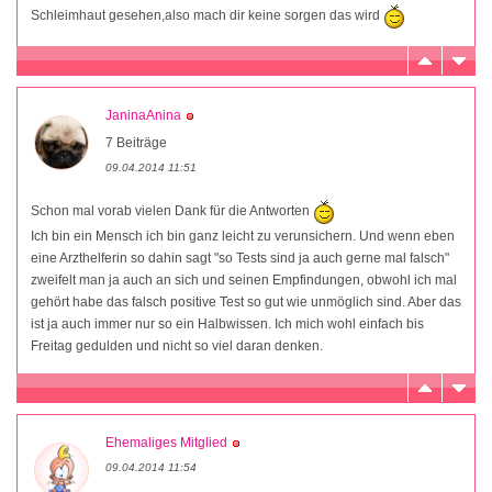
Schleimhaut gesehen,also mach dir keine sorgen das wird
JaninaAnina
7 Beiträge
09.04.2014 11:51
Schon mal vorab vielen Dank für die Antworten
Ich bin ein Mensch ich bin ganz leicht zu verunsichern. Und wenn eben
eine Arzthelferin so dahin sagt "so Tests sind ja auch gerne mal falsch"
zweifelt man ja auch an sich und seinen Empfindungen, obwohl ich mal
gehört habe das falsch positive Test so gut wie unmöglich sind. Aber das
ist ja auch immer nur so ein Halbwissen. Ich mich wohl einfach bis
Freitag gedulden und nicht so viel daran denken.
Ehemaliges Mitglied
09.04.2014 11:54