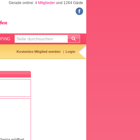
Gerade online:
4 Mitglieder
und 1264 Gäste
FORUM
Meine Forenthemen
Meine Forenbeiträge
PING
Gemerkte Themen
Kostenlos Mitglied werden
Login
Neueste Themen
Aktuell diskutiert
Forenticker
Forenbilder
Forenregeln
Thema eröffnet.