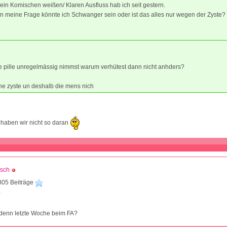
ein Komischen weißen/ Klaren Ausfluss hab ich seit gestern.
 meine Frage könnte ich Schwanger sein oder ist das alles nur wegen der Zyste?
e pille unregelmässig nimmst warum verhütest dann nicht anhders?
ne zyste un deshalb die mens nich
haben wir nicht so daran
tsch
805 Beiträge
5
denn letzte Woche beim FA?