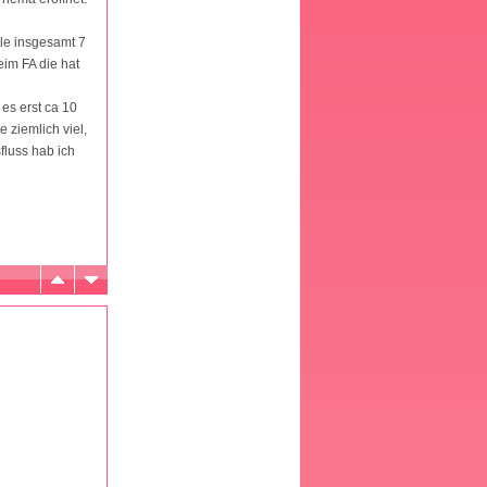
lle insgesamt 7
eim FA die hat
es erst ca 10
 ziemlich viel,
fluss hab ich