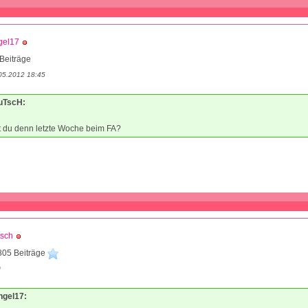
gel17
Beiträge
05.2012 18:45
PuTscH:
 du denn letzte Woche beim FA?
tsch
805 Beiträge
0
ngel17: