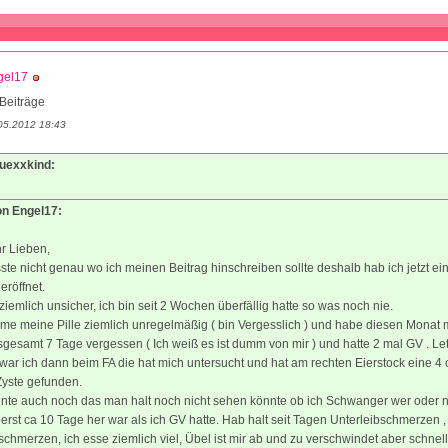
gel17
Beiträge
05.2012 18:43
luexxkind:
on Engel17:
hr Lieben,
ste nicht genau wo ich meinen Beitrag hinschreiben sollte deshalb hab ich jetzt ei
röffnet.
 ziemlich unsicher, ich bin seit 2 Wochen überfällig hatte so was noch nie.
me meine Pille ziemlich unregelmäßig ( bin Vergesslich ) und habe diesen Monat
nsgesamt 7 Tage vergessen ( Ich weiß es ist dumm von mir ) und hatte 2 mal GV . Le
ar ich dann beim FA die hat mich untersucht und hat am rechten Eierstock eine 4
Zyste gefunden.
nte auch noch das man halt noch nicht sehen könnte ob ich Schwanger wer oder n
 erst ca 10 Tage her war als ich GV hatte. Hab halt seit Tagen Unterleibschmerzen ,
hmerzen, ich esse ziemlich viel, Übel ist mir ab und zu verschwindet aber schnel