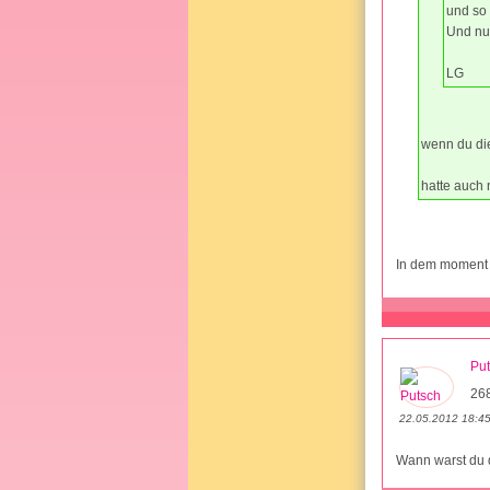
und so 
Und nun
LG
wenn du di
hatte auch 
In dem moment 
Pu
26
22.05.2012 18:4
Wann warst du 