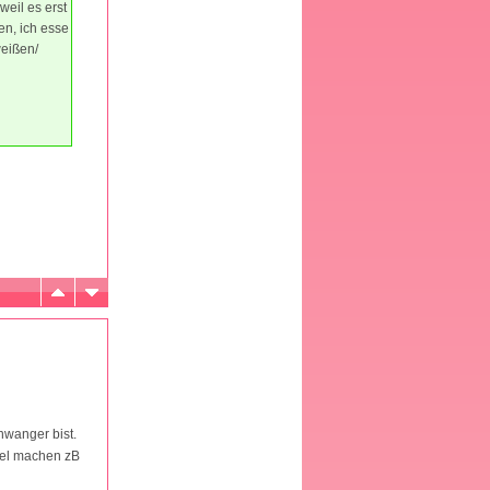
eil es erst
en, ich esse
weißen/
hwanger bist.
ttel machen zB