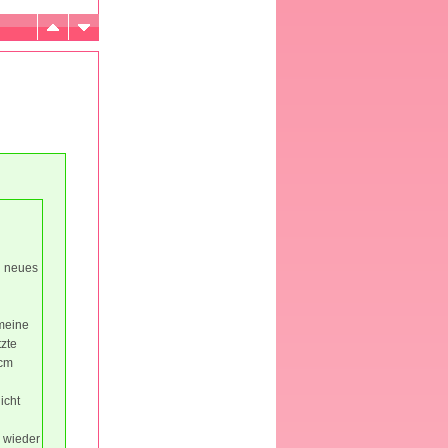
n neues
 meine
tzte
 cm
icht
l wieder