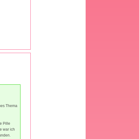
neues Thema
 Pille
e war ich
funden.