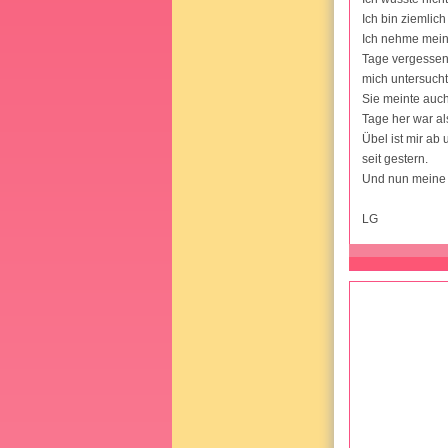
Ich bin ziemlich
Ich nehme meine
Tage vergessen 
mich untersucht
Sie meinte auch
Tage her war al
Übel ist mir ab
seit gestern.
Und nun meine F
LG