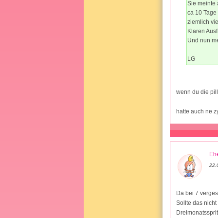
Sie meinte 
ca 10 Tage 
ziemlich vi
Klaren Ausf
Und nun mei
LG
wenn du die pi
hatte auch ne z
Ehe
22.
Da bei 7 verges
Sollte das nich
Dreimonatssprit