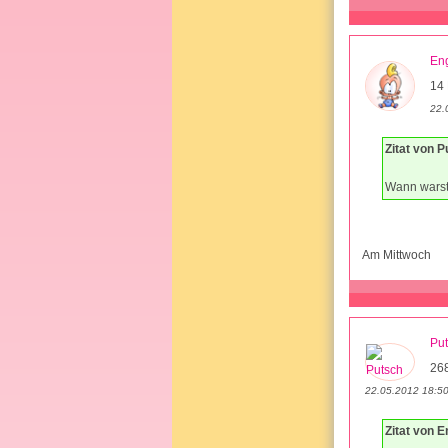
En
14 
22.
Zitat von 
Wann warst
Am Mittwoch
Pu
26
22.05.2012 18:5
Zitat von E