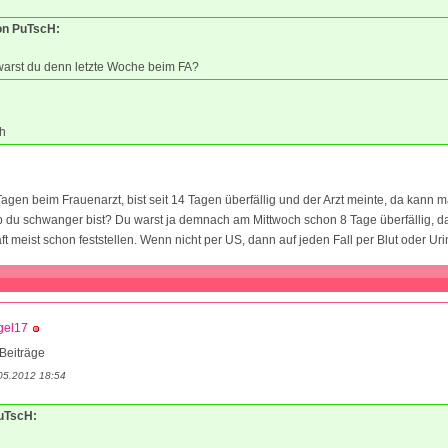
von PuTscH:
arst du denn letzte Woche beim FA?
h
Tagen beim Frauenarzt, bist seit 14 Tagen überfällig und der Arzt meinte, da kann 
 du schwanger bist? Du warst ja demnach am Mittwoch schon 8 Tage überfällig, da 
 meist schon feststellen. Wenn nicht per US, dann auf jeden Fall per Blut oder Urin
gel17
Beiträge
05.2012 18:54
PuTscH: