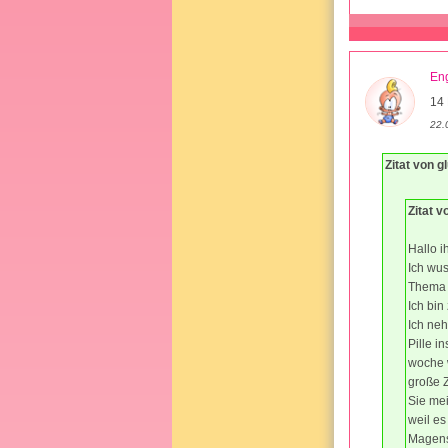
En
14 
22.
Zitat von g
Zitat v
Hallo i
Ich wus
Thema e
Ich bin
Ich neh
Pille i
woche w
große 
Sie mei
weil es
Magensc