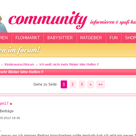
REN
FLOHMARKT
BABYSITTER
RATGEBER
FUN
SHOP
Kinderwunschforum
Ich weiß nicht mehr Weiter bitte Helfen !!
mehr Weiter bitte Helfen !!
Gehe zu Seite:
1
2
3
»
»»
gel17
Beiträge
05.2012 18:36
,
t genau wo ich meinen Beitrag hinschreiben sollte deshalb hab ich jetzt ein neues 