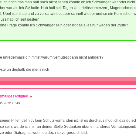
auch noch das man halt noch nicht sehen könnte ob ich Schwanger wer oder nicht w
her war als ich GV hatte. Hab halt seit Tagen Unterleibschmerzen , Magenschmerz
el, Übel ist mir ab und zu verschwindet aber schnell wieder und so ein Komischen 
luss hab ich seit gestern.
ne Frage könnte ich Schwanger sein oder ist das alles nur wegen der Zyste?
lle unregelmässig nimmst warum verhütest dann nicht anhders?
yste un deshalb die mens nich
maliges Mitglied
05.2012 18:43
senen Pillen definitiv kein Schutz vorhanden ist, ist es durchaus möglich das du sc
t so sein, würde ich mir an deiner Stelle Gedanken über ein anderes Verhütungsmi
ze oder Diafragma, wenn du doch so vergesslich bist.