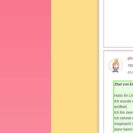
glu
781
22.
Zitat von E
Hallo ihr L
Ich wusste 
eröffnet.
Ich bin zie
Ich nehme m
insgesamt 7
dann beim F