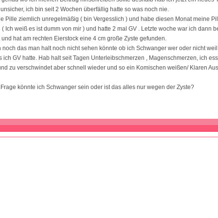
 unsicher, ich bin seit 2 Wochen überfällig hatte so was noch nie.
 Pille ziemlich unregelmäßig ( bin Vergesslich ) und habe diesen Monat meine Pi
( Ich weiß es ist dumm von mir ) und hatte 2 mal GV . Letzte woche war ich dann b
 und hat am rechten Eierstock eine 4 cm große Zyste gefunden.
 noch das man halt noch nicht sehen könnte ob ich Schwanger wer oder nicht weil 
s ich GV hatte. Hab halt seit Tagen Unterleibschmerzen , Magenschmerzen, ich esse
 und zu verschwindet aber schnell wieder und so ein Komischen weißen/ Klaren Aus
rage könnte ich Schwanger sein oder ist das alles nur wegen der Zyste?