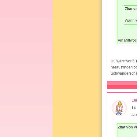
Zitat 
Wann w
Am Mittwoc
Du warst vor 6 
herausfinden ob
Schwangerschaft
En
14 
22.
Zitat von 