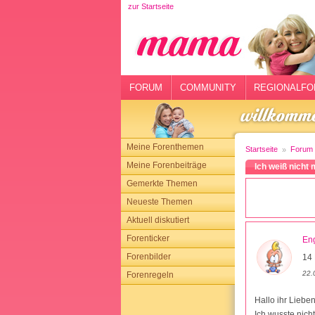
zur Startseite
rtseite
rum
mmunity
FORUM
COMMUNITY
REGIONALFO
gionalforen
ohmarkt
Meine Forenthemen
Startseite
Forum
ysitter
Meine Forenbeiträge
Ich weiß nicht 
Gemerkte Themen
tgeber
Neueste Themen
n
Aktuell diskutiert
Forenticker
En
opping
Forenbilder
14 
22.
Forenregeln
sloggen
Hallo ihr Lieben
Ich wusste nich