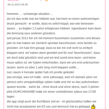
06.11.2013 09:38
hmmmm...... schwierige situation....
als ich das erste mal am hibbeln war, hat mein ex einen wahnsinnigen
druck gemacht - er wollte, dass es sofort klappt, war wie besessen
davon.... es folgten 1,5 jahre erfolgloses hibbeln. irgendwann kam dann
die trennung (aus anderen gründen).
seit januar 2012 bin ich mit meinem traummann zusammen und dieses
jahr im mai haben wir ziemlich spontan beschlossen, eine familie zu
gründen. ich hab ihm gesagt, dass es bei mir evtl nicht so einfach
klappen wird. wir haben dann geredet und für und "beschlossen", dass
wir doch total glücklich sind und ein knd somit eine kann- und keine
muss-option ist. wir haben entschieden, dass wir uns erst untersuchen
lassen, wenn es über 1 jahr lang nicht klappen sollte....
nun, kaum 4 monate später hab ich positiv getestet.
das einzige, was ich hatte - eine zyklusapp, weil ich damals (also vor
jahren) sehr unregelmäßige zyklen hatte und mir so das aufschreiben
sparen konnte... siehe da - ohne druck und ohne stress, nach 3 jahren
pille-DURCHNAHME hatte ich einen vorbildlichen zyklus von 27/28
tagen.
die app zeigt auch die fruchtbare zeit an - im glückzsyklus hatten wir
nicht mal ansatzweise am ES sex und dennoch hat es geklappt