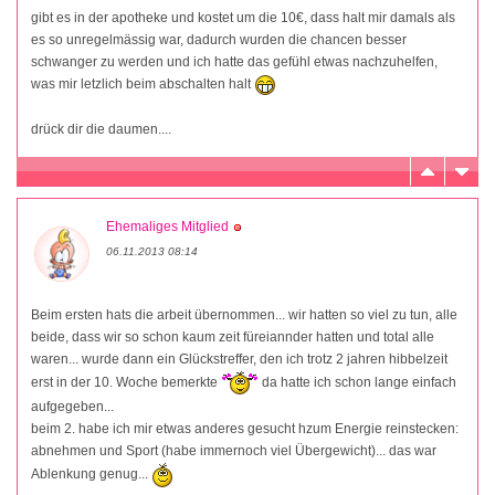
gibt es in der apotheke und kostet um die 10€, dass halt mir damals als
es so unregelmässig war, dadurch wurden die chancen besser
schwanger zu werden und ich hatte das gefühl etwas nachzuhelfen,
was mir letzlich beim abschalten halt
drück dir die daumen....
Ehemaliges Mitglied
06.11.2013 08:14
Beim ersten hats die arbeit übernommen... wir hatten so viel zu tun, alle
beide, dass wir so schon kaum zeit füreiannder hatten und total alle
waren... wurde dann ein Glückstreffer, den ich trotz 2 jahren hibbelzeit
erst in der 10. Woche bemerkte
da hatte ich schon lange einfach
aufgegeben...
beim 2. habe ich mir etwas anderes gesucht hzum Energie reinstecken:
abnehmen und Sport (habe immernoch viel Übergewicht)... das war
Ablenkung genug...