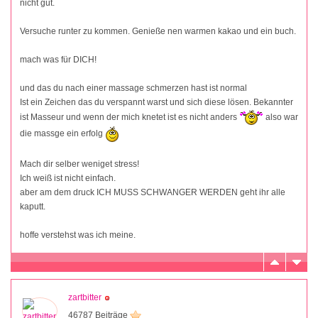
nicht gut.
Versuche runter zu kommen. Genieße nen warmen kakao und ein buch.
mach was für DICH!
und das du nach einer massage schmerzen hast ist normal
Ist ein Zeichen das du verspannt warst und sich diese lösen. Bekannter
ist Masseur und wenn der mich knetet ist es nicht anders
also war
die massge ein erfolg
Mach dir selber weniget stress!
Ich weiß ist nicht einfach.
aber am dem druck ICH MUSS SCHWANGER WERDEN geht ihr alle
kaputt.
hoffe verstehst was ich meine.
zartbitter
46787 Beiträge