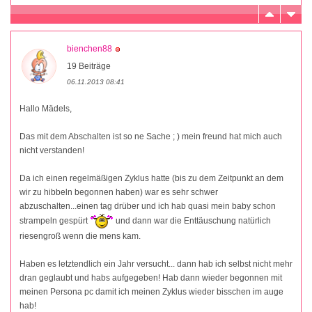
bienchen88
19 Beiträge
06.11.2013 08:41
Hallo Mädels,
Das mit dem Abschalten ist so ne Sache ; ) mein freund hat mich auch
nicht verstanden!
Da ich einen regelmäßigen Zyklus hatte (bis zu dem Zeitpunkt an dem
wir zu hibbeln begonnen haben) war es sehr schwer
abzuschalten...einen tag drüber und ich hab quasi mein baby schon
strampeln gespürt
und dann war die Enttäuschung natürlich
riesengroß wenn die mens kam.
Haben es letztendlich ein Jahr versucht... dann hab ich selbst nicht mehr
dran geglaubt und habs aufgegeben! Hab dann wieder begonnen mit
meinen Persona pc damit ich meinen Zyklus wieder bisschen im auge
hab!