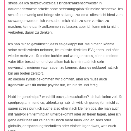
stress, da ich derzeit vollzeit als kinderkrankenschwester in
dauernachtwache arbeite ohne betreuungsplatz für meine schnecke, ich
schlafe nur wenig und bringe sie so lange zur oma. alles nicht ideal zum
schwanger werden. ich versuche, mich nicht zu sehr verrückt zu
machen, keine panik aufkommen zu lassen, aber ich kann mir ja nicht
verbieten, daran zu denken.
ich hab mir so gewünscht, dass es geklappt hat. mein mann könnte
seine medis wieder nehmen, ich müsste direkt ins BV gehen und hätte
wieder mehr zeit für meine tochter und weniger stress, könnte meinen
vater öfter besuchen und vor allem hab ich mir natürlich sehr
gewünscht, meinem vater sagen zu können, dass es geklappt hat. ich
bin am boden zerstört.
ab diesem zyklus bekommen wir clomifen, aber ich muss auch
irgendwie was für meine psyche tun, ich bin fix und fertig.
Habt ihr geheimtips? was hilft euch, abzuschalten? ich hab keine zeit für
sportprogramm und co, ablenkung hab ich wirklich genug (um nicht zu
sagen stress pur). ich suche also eher nach kleinen tips, die man auch
mit randvollem terminplan unterbekommt oder an freien tagen, aber ich
gebe dafür halt auf keinen fall noch mehr mein kind ab. tees oder
globulis, entspannungstechniken oder einfach irgendwas, was euch