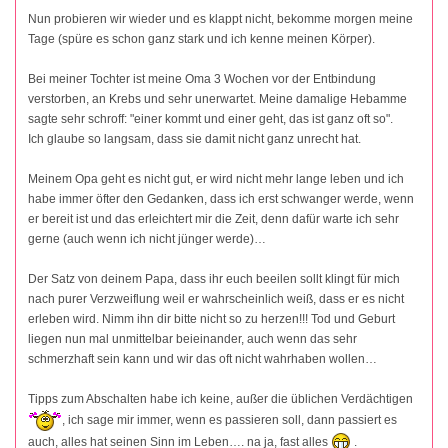
Nun probieren wir wieder und es klappt nicht, bekomme morgen meine
Tage (spüre es schon ganz stark und ich kenne meinen Körper).
Bei meiner Tochter ist meine Oma 3 Wochen vor der Entbindung
verstorben, an Krebs und sehr unerwartet. Meine damalige Hebamme
sagte sehr schroff: "einer kommt und einer geht, das ist ganz oft so".
Ich glaube so langsam, dass sie damit nicht ganz unrecht hat.
Meinem Opa geht es nicht gut, er wird nicht mehr lange leben und ich
habe immer öfter den Gedanken, dass ich erst schwanger werde, wenn
er bereit ist und das erleichtert mir die Zeit, denn dafür warte ich sehr
gerne (auch wenn ich nicht jünger werde)…
Der Satz von deinem Papa, dass ihr euch beeilen sollt klingt für mich
nach purer Verzweiflung weil er wahrscheinlich weiß, dass er es nicht
erleben wird. Nimm ihn dir bitte nicht so zu herzen!!! Tod und Geburt
liegen nun mal unmittelbar beieinander, auch wenn das sehr
schmerzhaft sein kann und wir das oft nicht wahrhaben wollen…
Tipps zum Abschalten habe ich keine, außer die üblichen Verdächtigen
, ich sage mir immer, wenn es passieren soll, dann passiert es
auch, alles hat seinen Sinn im Leben…. na ja, fast alles
.