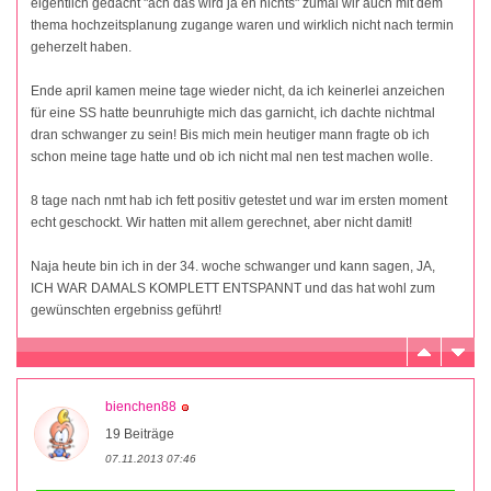
eigentlich gedacht "ach das wird ja eh nichts" zumal wir auch mit dem
thema hochzeitsplanung zugange waren und wirklich nicht nach termin
geherzelt haben.
Ende april kamen meine tage wieder nicht, da ich keinerlei anzeichen
für eine SS hatte beunruhigte mich das garnicht, ich dachte nichtmal
dran schwanger zu sein! Bis mich mein heutiger mann fragte ob ich
schon meine tage hatte und ob ich nicht mal nen test machen wolle.
8 tage nach nmt hab ich fett positiv getestet und war im ersten moment
echt geschockt. Wir hatten mit allem gerechnet, aber nicht damit!
Naja heute bin ich in der 34. woche schwanger und kann sagen, JA,
ICH WAR DAMALS KOMPLETT ENTSPANNT und das hat wohl zum
gewünschten ergebniss geführt!
bienchen88
19 Beiträge
07.11.2013 07:46