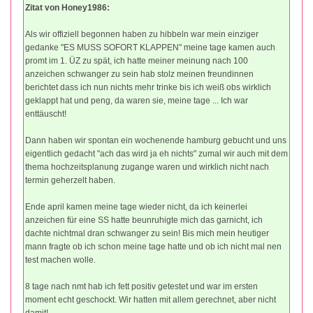
Zitat von Honey1986:
Als wir offiziell begonnen haben zu hibbeln war mein einziger
gedanke "ES MUSS SOFORT KLAPPEN" meine tage kamen auch
promt im 1. ÜZ zu spät, ich hatte meiner meinung nach 100
anzeichen schwanger zu sein hab stolz meinen freundinnen
berichtet dass ich nun nichts mehr trinke bis ich weiß obs wirklich
geklappt hat und peng, da waren sie, meine tage ... Ich war
enttäuscht!
Dann haben wir spontan ein wochenende hamburg gebucht und uns
eigentlich gedacht "ach das wird ja eh nichts" zumal wir auch mit dem
thema hochzeitsplanung zugange waren und wirklich nicht nach
termin geherzelt haben.
Ende april kamen meine tage wieder nicht, da ich keinerlei
anzeichen für eine SS hatte beunruhigte mich das garnicht, ich
dachte nichtmal dran schwanger zu sein! Bis mich mein heutiger
mann fragte ob ich schon meine tage hatte und ob ich nicht mal nen
test machen wolle.
8 tage nach nmt hab ich fett positiv getestet und war im ersten
moment echt geschockt. Wir hatten mit allem gerechnet, aber nicht
damit!