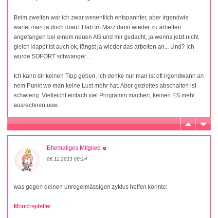
Beim zweiten war ich zwar wesentlich entspannter, aber irgendwie
wartet man ja doch drauf. Hab im März dann wieder zu arbeiten
angefangen bei einem neuen AG und mir gedacht, ja wenns jetzt nicht
gleich klappt ist auch ok, fängst ja wieder das arbeiten an... Und? Ich
wurde SOFORT schwanger...
Ich kann dir keinen Tipp geben, ich denke nur man ist oft irgendwann an
nem Punkt wo man keine Lust mehr hat. Aber gezieltes abschalten ist
schwierig. Vielleicht einfach viel Programm machen, keinen ES mehr
ausrechnen usw.
Ehemaliges Mitglied
06.11.2013 08:14
was gegen deinen unregelmässigen zyklus helfen könnte:
Mönchspfeffer