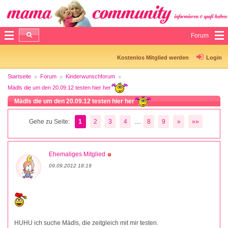
Forum
Kostenlos Mitglied werden
Login
Startseite
Forum
Kinderwunschforum
Mädls die um den 20.09.12 testen hier her
Mädls die um den 20.09.12 testen hier her
...
Gehe zu Seite:
1
2
3
4
8
9
»
»»
Ehemaliges Mitglied
09.09.2012 18:19
HUHU ich suche Mädls, die zeitgleich mit mir testen.