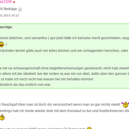
na12345
26 Beiträge
01.2013 10:12
Naschga:
chönes bildchen, und samantha ( ups jetzt hätte ich beinahe menti geschrieben, we
)
nächsten termin gibts auch ein tolles bilchen und ein schlagenden herzchen, oder v
tte mir ne schwangerschaft ohne begleiterscheinungen gewünscht, mich hats zweima
or allem mit der übelkeit. bei der ersten ss war mir nur übel, dafür aber den ganzen 
 ss habe ich noch nicht mal wasser bei mir behalten können.
glücklich als das endlich rum war.
r Naschga!! Aber man ist doch shr verunsichert wenn man so gar nichts merkt
Allerdings hab ich heute wieder dole mit dem Kreislauf zu tun und Kopfschmerzen die