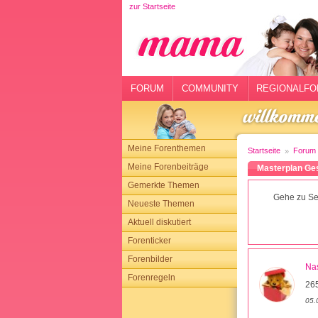
zur Startseite
rtseite
rum
mmunity
FORUM
COMMUNITY
REGIONALFO
gionalforen
ohmarkt
Meine Forenthemen
Startseite
Forum
ysitter
Meine Forenbeiträge
Masterplan Gesc
Gemerkte Themen
tgeber
Gehe zu Sei
Neueste Themen
n
Aktuell diskutiert
Forenticker
opping
Forenbilder
Na
Forenregeln
sloggen
26
05.