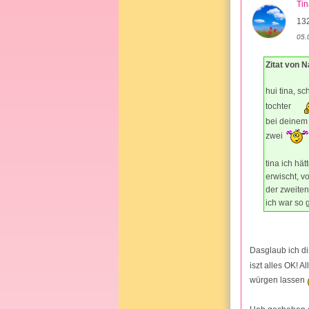
Ti
13
05.
Zitat von 
hui tina, s
tochter
bei deinem 
zwei
tina ich hä
erwischt, v
der zweiten
ich war so 
Dasglaub ich di
iszt alles OK! 
würgen lassen