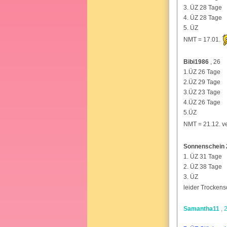
3. ÜZ 28 Tage
4. ÜZ 28 Tage
5. ÜZ
NMT = 17.01.
Bibi1986
, 26
1.ÜZ 26 Tage
2.ÜZ 29 Tage
3.ÜZ 23 Tage
4.ÜZ 26 Tage
5.ÜZ
NMT = 21.12. v
Sonnenschein
1. ÜZ 31 Tage
2. ÜZ 38 Tage
3. ÜZ
leider Trocke
Samantha11
, 