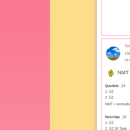
Ti
13
05.
NMT 
Quedele
, 24
1. ÜZ
2. ÜZ
NMT = vermutli
Naschga
, 26
1. ÜZ
2. ÜZ 26 Tage