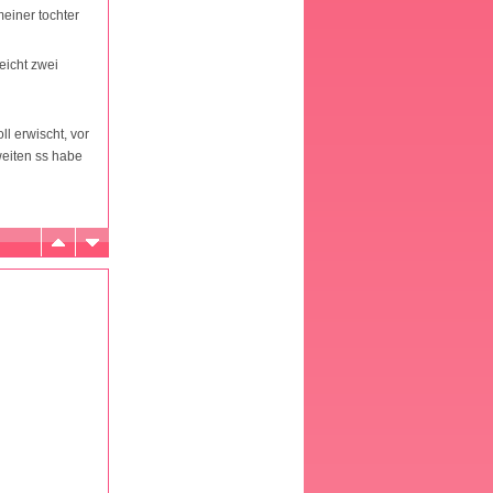
meiner tochter
eicht zwei
l erwischt, vor
weiten ss habe