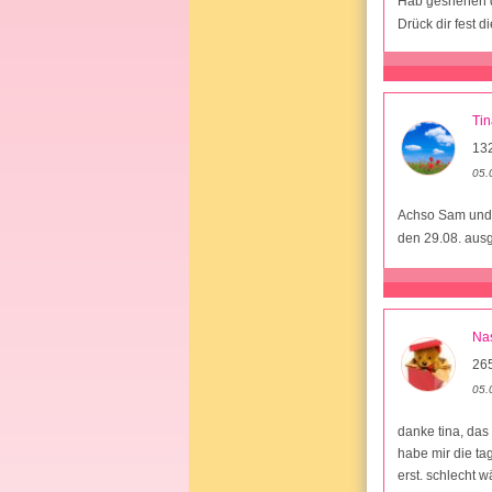
Hab geshehen d
Drück dir fest 
Ti
13
05.
Achso Sam und 
den 29.08. ausg
Na
26
05.
danke tina, das 
habe mir die ta
erst. schlecht w