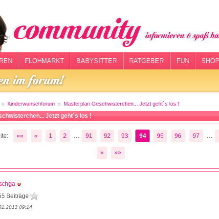
REN
FLOHMARKT
BABYSITTER
RATGEBER
FUN
SHOP
Kinderwunschforum
Masterplan Geschwisterchen... Jetzt geht´s los !
hwisterchen... Jetzt geht´s los !
...
...
te:
««
«
1
2
91
92
93
94
95
96
97
»
»»
schga
55 Beiträge
01.2013 09:14