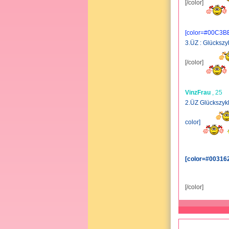
[/color]
[color=#00C3B
3.ÜZ : Glücks
[/color]
VinzFrau
, 25
2.ÜZ Glückszy
color]
[color=#003162
[/color]