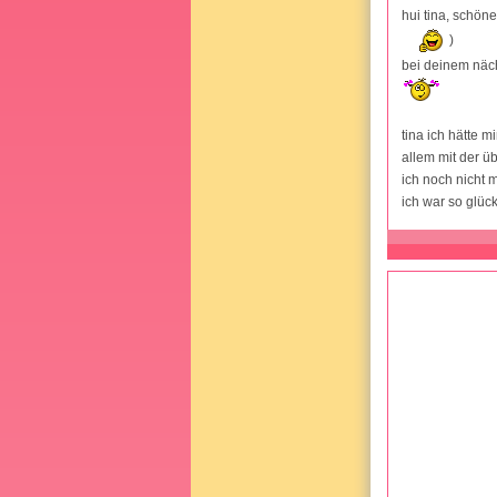
hui tina, schön
)
bei deinem näch
tina ich hätte 
allem mit der ü
ich noch nicht 
ich war so glück