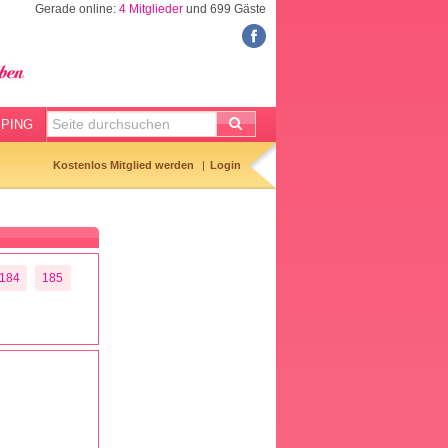
Gerade online:
4 Mitglieder
und 699 Gäste
FORUM
Meine Forenthemen
Meine Forenbeiträge
PING
Gemerkte Themen
Kostenlos Mitglied werden
Login
Neueste Themen
Aktuell diskutiert
Forenticker
184
185
Forenbilder
Forenregeln