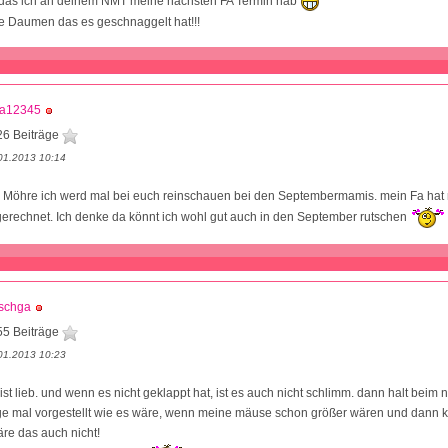
as ich an deinem NMT meine nächsten FA Termin hab
die Daumen das es geschnaggelt hat!!!
na12345
26 Beiträge
01.2013 10:14
Möhre ich werd mal bei euch reinschauen bei den Septembermamis. mein Fa hat 
erechnet. Ich denke da könnt ich wohl gut auch in den September rutschen
schga
55 Beiträge
01.2013 10:23
ist lieb. und wenn es nicht geklappt hat, ist es auch nicht schlimm. dann halt beim 
ge mal vorgestellt wie es wäre, wenn meine mäuse schon größer wären und dann k
äre das auch nicht!