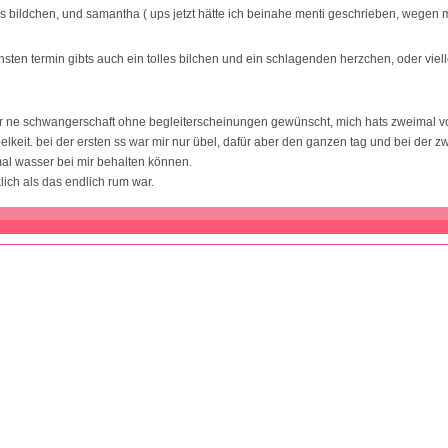
es bildchen, und samantha ( ups jetzt hätte ich beinahe menti geschrieben, wegen 
sten termin gibts auch ein tolles bilchen und ein schlagenden herzchen, oder viell
mir ne schwangerschaft ohne begleiterscheinungen gewünscht, mich hats zweimal vol
belkeit. bei der ersten ss war mir nur übel, dafür aber den ganzen tag und bei der z
mal wasser bei mir behalten können.
lich als das endlich rum war.