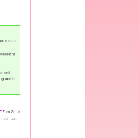
gen meiner
ielleicht
l voll
tag und bei
Zum Glück
 mich fast