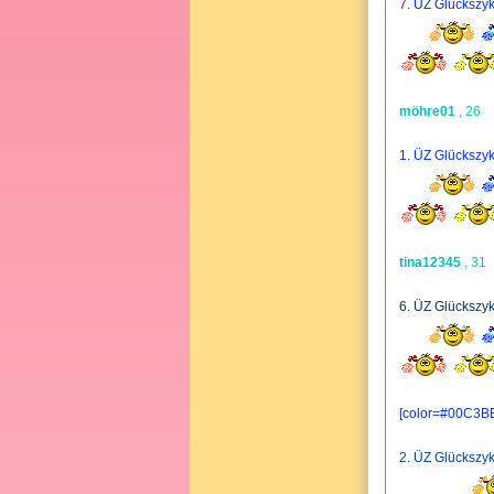
7. ÜZ Glücksz
möhre01
, 26
1. ÜZ Glücksz
tina12345
, 31
6. ÜZ Glücksz
[color=#00C3B
2. ÜZ Glücksz