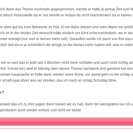
 ich dann das Thema nochmals angesprochen, dachte er hatte ja genug Zeit zum
ls falsch heraustellte da er nur meinte er müsse da nicht Nachdenken da er keines 
n alles gut bis eine Bekannte im Feb 10 ein Baby bekam und mein Mann mir plötzl
 ich im in der letzten Zeit versucht hätte einfach ein Kind unterzuscheiben, wo er d
mer erledigt (nur weil er keines mehr will). Daraufhin wollte ich dann von Ihm das 
n läst da er ja schließlich der jenige ist der keines mehr haben will, was er natür
wir so weit das er jetzt seit 3 Wochen nicht mehr schlafen und auch nicht richtig a
rlich Schuld bin) weil er ständig über dieses Thema nachdenk und gemeint hat dann 
men haupsache er hätte dann wieder seine Ruhe, nur damit geht es mir richtig sc
schaft egal übrer was wir streiten, das ich mich so richtig Schuldig fühle.
n.?
soweit das ich zu ihm sagen dann lassen wir es halt, dann bin wenigstens nur ich 
irgendwann auch wieder vorbei) und nicht wir beide.