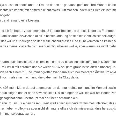
 es ja ausser mir noch andere Frauen denen es genauso geht und Ihre Männer kein
dachte ich könnte mir damit vielleicht etwas Luft machen indem ich Euch einfach m
t geht.
ja irgend jemand eine Lösung.
nd ich 34 haben zusammen eine 8 jährige Tochter die damals leider als Frühgebu
 kam ist aber inzwischen alles in bester Ordnung hatte alles ziemlich schnell aufgeh
das wir uns überlegen sollten vielleicht nur dieses eine zu bekommen da keiner 
r das meine Plazenta nicht mehr richtig arbeiten wollte, aber warum sie nicht mehr r
 dann auch beschlossen es erst mal dabei zu belassen, dies ging auch 6 Jahre la
im Okt.08 mir erzählte das sie wieder SSW sei (ihre große ist so alt wie unsere) un
ch nach einem 2. Kind immer größer. War dann auch bei mehreren Ärzten um abkl
 nochmals sinn macht und die gaben mir Ihr Okay dafür.
ez.08 mein Mann darauf angesprochen der nur meinte nein und im Moment sowies
rlaub fliegen und er dann sowieso kein Risiko eingehen will. Ich war am Boden zers
n gesagt hat ohne überhaupt mal darüber nachzudenken.
dann im Jan. 09 einen riesen Streit, weil er mir aus heiterm Himmel unterstellt das 
erschieben wolle, was aber nicht stimmte, stellte sich als missverständnis heraus,
ht immer so genau zuhört.