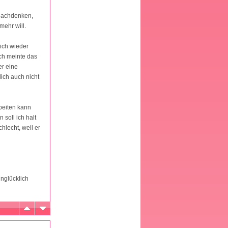
 Nachdenken,
mehr will.
ich wieder
och meinte das
er eine
lich auch nicht
rbeiten kann
soll ich halt
hlecht, weil er
unglücklich