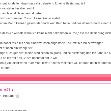
r gut vorstellen dass das sehr belastend für eine Beziehung ist!
ut verstehn ihn aber auch!
 auch wirklich keinen rat geben
ntlich nach meinen 2 auch keine Kinder mehr!
einen Mann kennen gelernt,der noch kein Kind hatte und der Wunsch nach einem 
ss,dass ich wusste wenn ich keins mehr bekommen würde,dass die Beziehung nicht
 hat er mich mit dem Kinderwunsch angesteckt und jetzt bin ich schwanger!
ht er noch ein wenig Zeit!
angs auch gedacht,meine sind schon so gross und selbstständig und ich kann sie a
 ob ich mir das Ganze nochmal antun will.
nig,vielleicht wenn euer Mädl etwas älter ist,vielleicht will er dann doch wieder s
e haben
mmer78
22 Beiträge
5