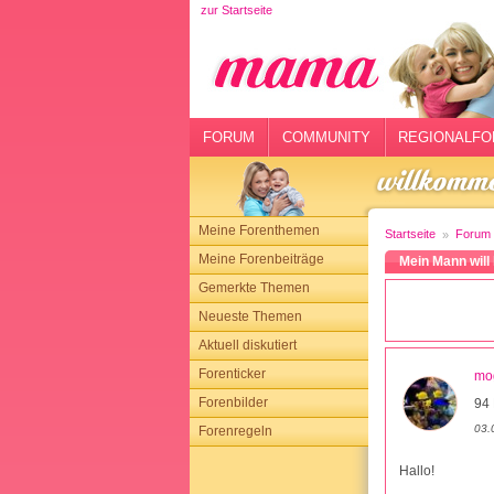
zur Startseite
rtseite
rum
mmunity
FORUM
COMMUNITY
REGIONALFO
gionalforen
ohmarkt
Meine Forenthemen
Startseite
Forum
ysitter
Meine Forenbeiträge
Mein Mann will
Gemerkte Themen
tgeber
Neueste Themen
n
Aktuell diskutiert
Forenticker
mo
opping
Forenbilder
94 
03.
Forenregeln
sloggen
Hallo!