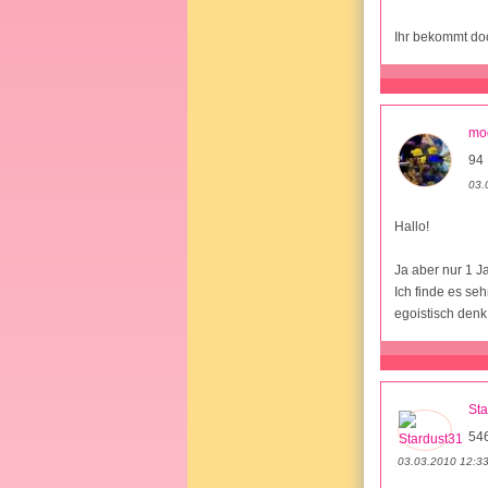
Ihr bekommt do
mo
94 
03.
Hallo!
Ja aber nur 1 J
Ich finde es seh
egoistisch denk
Sta
54
03.03.2010 12:3