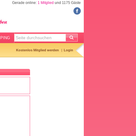
Gerade online:
1 Mitglied
und 1175 Gäste
FORUM
Meine Forenthemen
Meine Forenbeiträge
PING
Gemerkte Themen
Kostenlos Mitglied werden
Login
Neueste Themen
Aktuell diskutiert
Forenticker
Forenbilder
Forenregeln