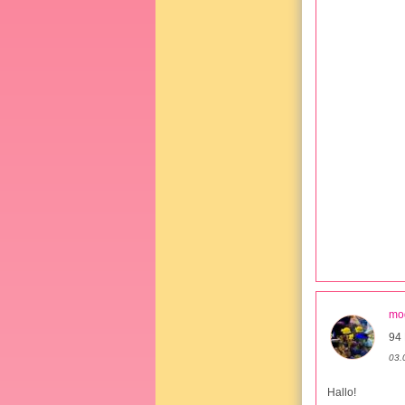
mo
94 
03.
Hallo!