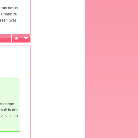
rum das er
n Urlaub zu
üssen (was
hr darum
 muß in den
 verzichten