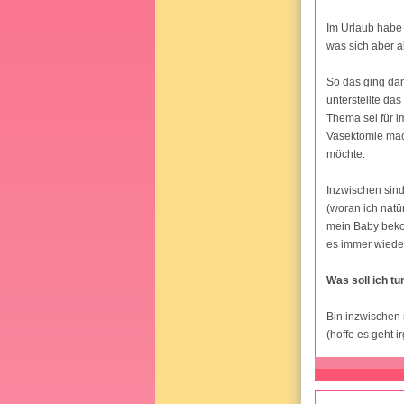
Im Urlaub habe
was sich aber a
So das ging dan
unterstellte das
Thema sei für im
Vasektomie mache
möchte.
Inzwischen sind 
(woran ich natü
mein Baby bekom
es immer wieder 
Was soll ich tu
Bin inzwischen 
(hoffe es geht 