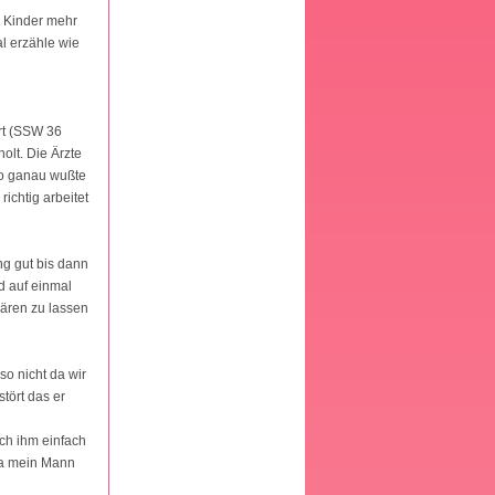
e Kinder mehr
al erzähle wie
rt (SSW 36
olt. Die Ärzte
so ganau wußte
ichtig arbeitet
ng gut bis dann
d auf einmal
ären zu lassen
o nicht da wir
tört das er
ich ihm einfach
 da mein Mann