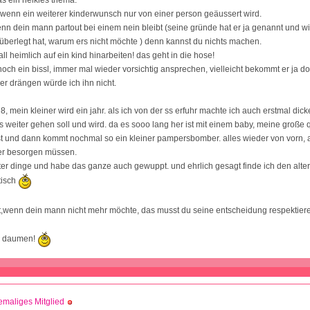
as ein heikles thema.
g wenn ein weiterer kinderwunsch nur von einer person geäussert wird.
enn dein mann partout bei einem nein bleibt (seine gründe hat er ja genannt und w
h überlegt hat, warum ers nicht möchte ) denn kannst du nichts machen.
all heimlich auf ein kind hinarbeiten! das geht in die hose!
och ein bissl, immer mal wieder vorsichtig ansprechen, vielleicht bekommt er ja d
ber drängen würde ich ihn nicht.
8, mein kleiner wird ein jahr. als ich von der ss erfuhr machte ich auch erstmal di
es weiter gehen soll und wird. da es sooo lang her ist mit einem baby, meine große
st und dann kommt nochmal so ein kleiner pampersbomber. alles wieder von vorn, 
der besorgen müssen.
ter dinge und habe das ganze auch gewuppt. und ehrlich gesagt finde ich den alte
tisch
t,wenn dein mann nicht mehr möchte, das musst du seine entscheidung respektier
ie daumen!
maliges Mitglied