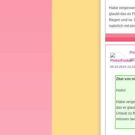
Habe vergessen
glaubt das es F
fliegen und so.
natürlich mit ei
Pi
28
03.03.2010 12:2
Zitat von 
Hallo!
Habe verge
das er glau
Urlaub zu f
müssen (was