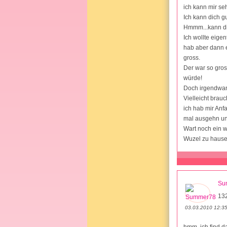
ich kann mir seh
Ich kann dich g
Hmmm...kann dir
Ich wollte eige
hab aber dann 
gross.
Der war so gro
würde!
Doch irgendwann
Vielleicht brauc
ich hab mir Anf
mal ausgehn und
Wart noch ein we
Wuzel zu haus
Su
13
03.03.2010 12:3