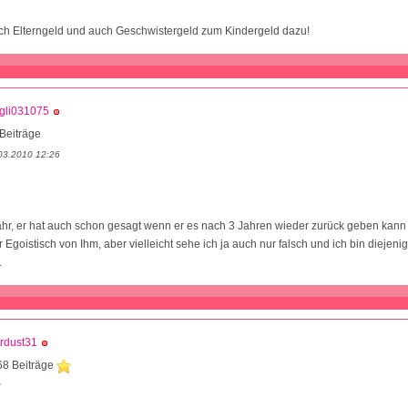
ch Elterngeld und auch Geschwistergeld zum Kindergeld dazu!
gli031075
Beiträge
03.2010 12:26
ahr, er hat auch schon gesagt wenn er es nach 3 Jahren wieder zurück geben kann i
r Egoistisch von Ihm, aber vielleicht sehe ich ja auch nur falsch und ich bin diejeni
.
rdust31
68 Beiträge
3