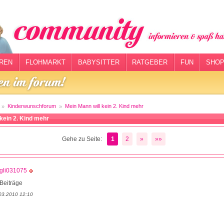
REN
FLOHMARKT
BABYSITTER
RATGEBER
FUN
SHOP
Kinderwunschforum
Mein Mann will kein 2. Kind mehr
 kein 2. Kind mehr
Gehe zu Seite:
1
2
»
»»
gli031075
Beiträge
03.2010 12:10