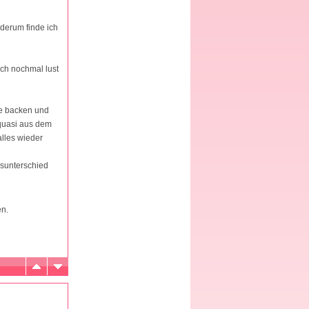
iderum finde ich
och nochmal lust
cke backen und
 quasi aus dem
alles wieder
rsunterschied
en.