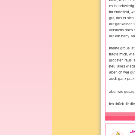
hmm, ich find d
es ist schwieri
im endeffekt, w
gut, das er sic
auf gar keinen f
versuchs doch n
auf ein baby. a
meine große ist 
fragte mich, wi
gröbsten raus i
neu, alles wie
aber ich war gu
auch ganz prak
aber wie gesag
ich drück dir d
Ehe