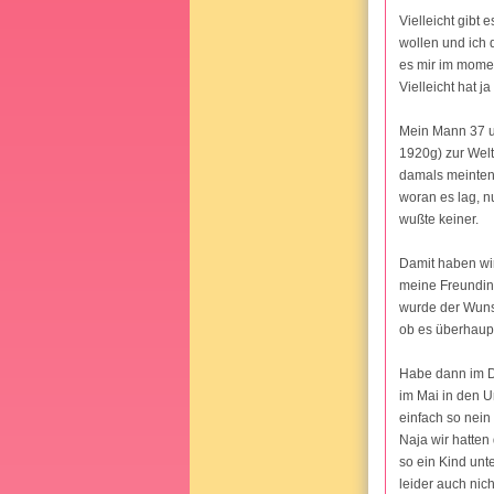
Vielleicht gibt
wollen und ich 
es mir im momen
Vielleicht hat 
Mein Mann 37 u
1920g) zur Welt
damals meinten 
woran es lag, nu
wußte keiner.
Damit haben wir
meine Freundin 
wurde der Wuns
ob es überhaupt
Habe dann im D
im Mai in den U
einfach so nei
Naja wir hatten 
so ein Kind unt
leider auch nic