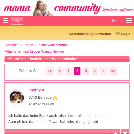
Forum
Kostenlos Mitglied werden
Login
Startseite
Forum
Kinderwunschforum
Mütterlicher Instinkt oder Wunschdenken
Mütterlicher Instinkt oder Wunschdenken
Gehe zu Seite:
««
«
1
2
3
4
»
»»
anakey
6743 Beiträge
28.07.2013 22:03
ich hatte das beim Spatz auch. also das direkt nachm herzeln.
Aber eh ich nicht bei der fä war, hab ichs nicht geglaubt.