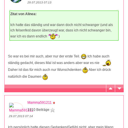
29.07.2013 07:13
Zitat von Alinea:
Ich hatte das ständig und war dann doch nicht schwanger (und als
ich felsenfest davon überzeugt war, dass ich nicht schwanger bin,
war ich es dann endlich
)
So war es bei mir auch, aber nur der erste Teil.
Ich habe auch
ständig gedacht, dieses Mal ist was anders aber war es nie
Daher ist das für mich auch nur Wunschdenken
Aber ich drück
natürlich die Daumen
Mamma591211
1310 Beiträge
29.07.2013 07:14
Ich persönlich hatte diesen Gedanken/Gefühl nicht, aber mein Mann.