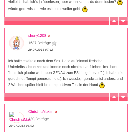
vielleicht hab ich´s ja überlesen, aber wenn kannst du denn testen?
würde gern wissen, wie es bei dir weiter geht.
shorty1208
1687 Beiträge
29.07.2013 07:42
ich hatte es direkt nach dem Sex. Hatte auf einmal tierische
Unterleibsschmerzen und konnte noch nichtmal aufstehen. Ich dachte
"hmm ich glaube wir haben GENAU zum ES hin geherzelt" (ich habe nie
gerechnet, Tempi gemessen etc.). Ich wusste, irgendwas ist anders. und
2 Wochen später hielt ich den positiven Test in der Hand
ChristinaMaxim
130 Beiträge
29.07.2013 08:02