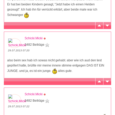
Er hat bei beiden Kindern gesagt, ''Jetzt habe ich einen Helden
gezeugt''. Ich hab ihn für verrückt erklärt, aber beide male war ich
Schwanger
Schicki.Micki
3482 Beiträge
29.07.2013 07:20
also beim sex hab ich sowas nicht gehabt. aber wie ich aud den test
gepillert hatte, brüllte mir meine innere stimme entgegen DAS IST EIN
JUNGE. und ja, es ist ein junge.
alles gute.
Schicki.Micki
3482 Beiträge
29.07.2013 07:22