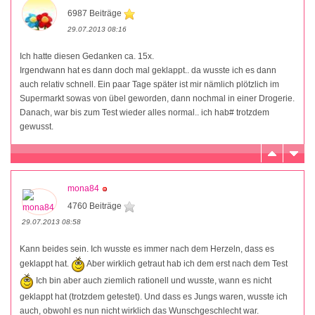
6987 Beiträge
29.07.2013 08:16
Ich hatte diesen Gedanken ca. 15x.
Irgendwann hat es dann doch mal geklappt.. da wusste ich es dann
auch relativ schnell. Ein paar Tage später ist mir nämlich plötzlich im
Supermarkt sowas von übel geworden, dann nochmal in einer Drogerie.
Danach, war bis zum Test wieder alles normal.. ich hab# trotzdem
gewusst.
mona84
4760 Beiträge
29.07.2013 08:58
Kann beides sein. Ich wusste es immer nach dem Herzeln, dass es
geklappt hat.
Aber wirklich getraut hab ich dem erst nach dem Test
Ich bin aber auch ziemlich rationell und wusste, wann es nicht
geklappt hat (trotzdem getestet). Und dass es Jungs waren, wusste ich
auch, obwohl es nun nicht wirklich das Wunschgeschlecht war.