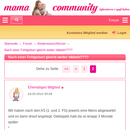
Forum
Kostenlos Mitglied werden
Login
Startseite
Forum
Kinderwunschforum
Nach einer Fehlgeburt gleicht weiter hibbeln????
Nach einer Fehlgeburt gleicht weiter hibbeln????
Gehe zu Seite:
««
«
1
2
Ehemaliges Mitglied
24.05.2012 00:04
Wir haben nach den AS (1. und 2. FG) jeweils eine Mens abgewartet
und es dann drauf angelegt. Geklappts hats da so knapp 3 Monate
später.
*