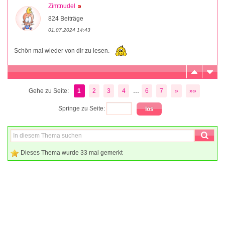
Zimtnudel
824 Beiträge
01.07.2024 14:43
Schön mal wieder von dir zu lesen.
...
Gehe zu Seite:
1
2
3
4
6
7
»
»»
Springe zu Seite:
Dieses Thema wurde 33 mal gemerkt