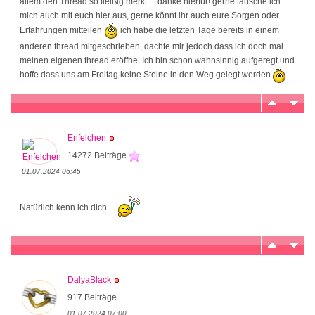
allem den Thread so fleißig merkt… danke hierfür! gerne tausche ich
mich auch mit euch hier aus, gerne könnt ihr auch eure Sorgen oder
Erfahrungen mitteilen
ich habe die letzten Tage bereits in einem
anderen thread mitgeschrieben, dachte mir jedoch dass ich doch mal
meinen eigenen thread eröffne. Ich bin schon wahnsinnig aufgeregt und
hoffe dass uns am Freitag keine Steine in den Weg gelegt werden
Enfelchen
14272 Beiträge
01.07.2024 06:45
Natürlich kenn ich dich
DalyaBlack
917 Beiträge
01.07.2024 07:00