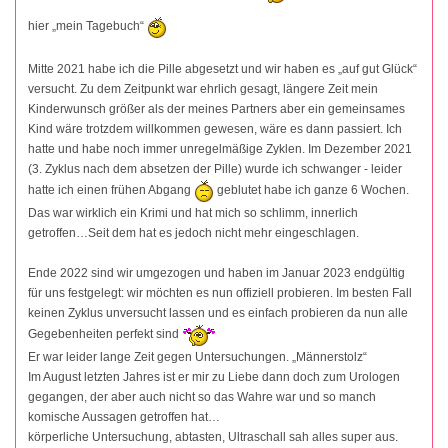
hier „mein Tagebuch“
Mitte 2021 habe ich die Pille abgesetzt und wir haben es „auf gut Glück“
versucht. Zu dem Zeitpunkt war ehrlich gesagt, längere Zeit mein
Kinderwunsch größer als der meines Partners aber ein gemeinsames
Kind wäre trotzdem willkommen gewesen, wäre es dann passiert. Ich
hatte und habe noch immer unregelmäßige Zyklen. Im Dezember 2021
(3. Zyklus nach dem absetzen der Pille) wurde ich schwanger - leider
hatte ich einen frühen Abgang
geblutet habe ich ganze 6 Wochen.
Das war wirklich ein Krimi und hat mich so schlimm, innerlich
getroffen…Seit dem hat es jedoch nicht mehr eingeschlagen.
Ende 2022 sind wir umgezogen und haben im Januar 2023 endgültig
für uns festgelegt: wir möchten es nun offiziell probieren. Im besten Fall
keinen Zyklus unversucht lassen und es einfach probieren da nun alle
Gegebenheiten perfekt sind
Er war leider lange Zeit gegen Untersuchungen. „Männerstolz“
Im August letzten Jahres ist er mir zu Liebe dann doch zum Urologen
gegangen, der aber auch nicht so das Wahre war und so manch
komische Aussagen getroffen hat…
körperliche Untersuchung, abtasten, Ultraschall sah alles super aus.