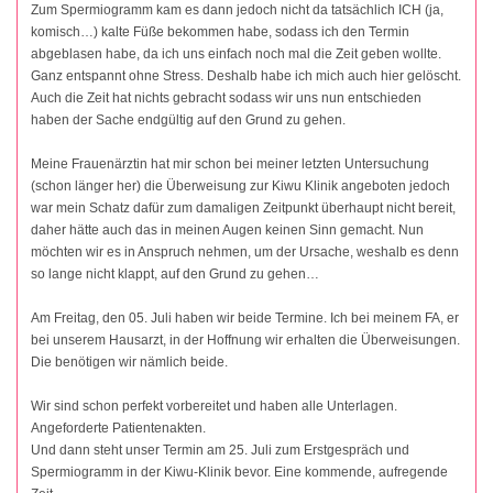
Zum Spermiogramm kam es dann jedoch nicht da tatsächlich ICH (ja,
komisch…) kalte Füße bekommen habe, sodass ich den Termin
abgeblasen habe, da ich uns einfach noch mal die Zeit geben wollte.
Ganz entspannt ohne Stress. Deshalb habe ich mich auch hier gelöscht.
Auch die Zeit hat nichts gebracht sodass wir uns nun entschieden
haben der Sache endgültig auf den Grund zu gehen.
Meine Frauenärztin hat mir schon bei meiner letzten Untersuchung
(schon länger her) die Überweisung zur Kiwu Klinik angeboten jedoch
war mein Schatz dafür zum damaligen Zeitpunkt überhaupt nicht bereit,
daher hätte auch das in meinen Augen keinen Sinn gemacht. Nun
möchten wir es in Anspruch nehmen, um der Ursache, weshalb es denn
so lange nicht klappt, auf den Grund zu gehen…
Am Freitag, den 05. Juli haben wir beide Termine. Ich bei meinem FA, er
bei unserem Hausarzt, in der Hoffnung wir erhalten die Überweisungen.
Die benötigen wir nämlich beide.
Wir sind schon perfekt vorbereitet und haben alle Unterlagen.
Angeforderte Patientenakten.
Und dann steht unser Termin am 25. Juli zum Erstgespräch und
Spermiogramm in der Kiwu-Klinik bevor. Eine kommende, aufregende