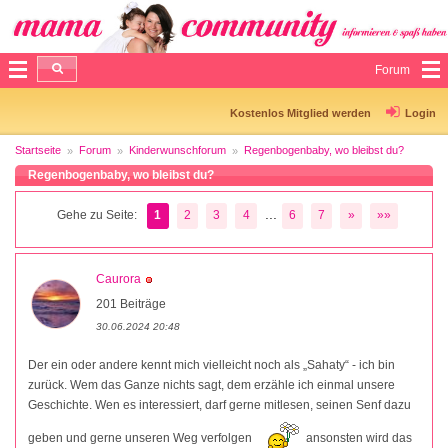
Forum
Kostenlos Mitglied werden
Login
Startseite
Forum
Kinderwunschforum
Regenbogenbaby, wo bleibst du?
Regenbogenbaby, wo bleibst du?
...
Gehe zu Seite:
1
2
3
4
6
7
»
»»
Caurora
201 Beiträge
30.06.2024 20:48
Der ein oder andere kennt mich vielleicht noch als „Sahaty“ - ich bin
zurück. Wem das Ganze nichts sagt, dem erzähle ich einmal unsere
Geschichte. Wen es interessiert, darf gerne mitlesen, seinen Senf dazu
geben und gerne unseren Weg verfolgen
ansonsten wird das