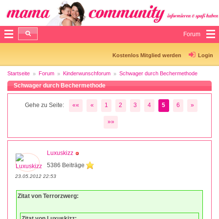
Forum
Kostenlos Mitglied werden
Login
Startseite
Forum
Kinderwunschforum
Schwager durch Bechermethode
Schwager durch Bechermethode
Gehe zu Seite:
««
«
1
2
3
4
5
6
»
»»
Luxuskizz
5386 Beiträge
23.05.2012 22:53
Zitat von Terrorzwerg:
Zitat von Luxuskizz: