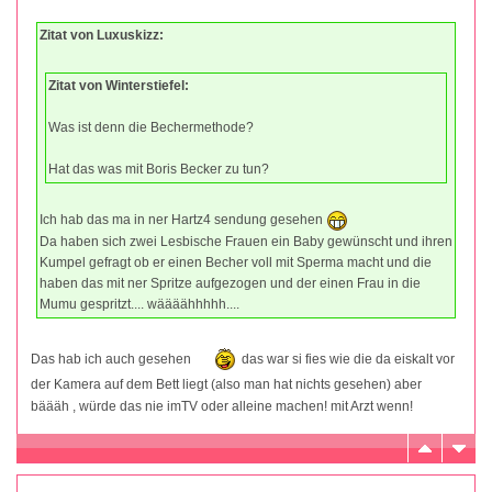
Zitat von Luxuskizz:
Zitat von Winterstiefel:
Was ist denn die Bechermethode?
Hat das was mit Boris Becker zu tun?
Ich hab das ma in ner Hartz4 sendung gesehen
Da haben sich zwei Lesbische Frauen ein Baby gewünscht und ihren
Kumpel gefragt ob er einen Becher voll mit Sperma macht und die
haben das mit ner Spritze aufgezogen und der einen Frau in die
Mumu gespritzt.... wäääähhhhh....
Das hab ich auch gesehen
das war si fies wie die da eiskalt vor
der Kamera auf dem Bett liegt (also man hat nichts gesehen) aber
bäääh , würde das nie imTV oder alleine machen! mit Arzt wenn!