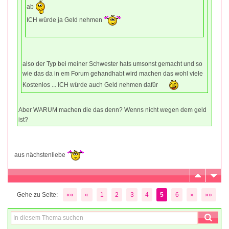
ab
ICH würde ja Geld nehmen
also der Typ bei meiner Schwester hats umsonst gemacht und so
wie das da in em Forum gehandhabt wird machen das wohl viele
Kostenlos ... ICH würde auch Geld nehmen dafür
Aber WARUM machen die das denn? Wenns nicht wegen dem geld
ist?
aus nächstenliebe
Gehe zu Seite:
««
«
1
2
3
4
5
6
»
»»