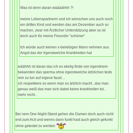
Was ist denn daran wäääähhh ?!
meine Lebenspartnerin und ich wünschen uns auch noch
ein drittes Kind und werden das am Dezember auch so
machen, zwar mit Ärztlicher Unterstützung aber so ist
doch auch für meine Freundin "schöner"
Ich würde auch keinen x-beliebigen Mann nehmen aus
Angst das der Irgendwelche Krankheiten hat
wäähhh ist daran das ich es ekelig finde von irgendnem
bekannten das sperma ohne irgendwelche ärtzlichen tests
rein zu tun auf eigene faust....
ich respektiere es wenn man es ärtzlich macht...das man
genau weiß das man sich dabei keine krankheiten tut...
mehr nicht...
Bei nem One-Night-Stand gehen die Damen doch auch nicht
erst zum Arzt und wenns dann funkt hast auch gleich gefunkt
ohne getestet zu werden