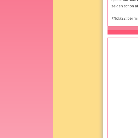
zeigen schon ab
@lola22: bei mi