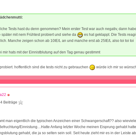
mädchenmutti:
che Tests hast du denn genommen? Mein erster Test war auch negativ, dann habe
später mit nem Frühtest probiert und siehe da
es hat geklappt. Die Tests reag
lich. Manche zeigen schon ab 10IE/L an und manche erst ab 25IE/L also toi toi toi
i mir hats mit der Einnistblutung auf den Tag genau gestimmt
robiert. hoffentlich sind die tests nicht zu gebrauchen
würde ich mir so wüns
la22
4 Beiträge
t man eigentlich die typischen Anzeichen einer Schwangerschaft?? also wievie
efruchtung/Einnistung....Hatte Anfang letzter Woche meinen Eisprung gehabt hatt
ngsblutung gehabt, die ja so selten sein soll. Seit heute zieht mir es in der Leiste 