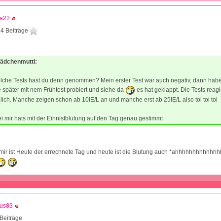
la22
4 Beiträge
mädchenmutti:
che Tests hast du denn genommen? Mein erster Test war auch negativ, dann habe
später mit nem Frühtest probiert und siehe da
es hat geklappt. Die Tests reag
lich. Manche zeigen schon ab 10IE/L an und manche erst ab 25IE/L also toi toi toi
i mir hats mit der Einnistblutung auf den Tag genau gestimmt
mir ist Heute der errechnete Tag und heute ist die Blutung auch *ahhhhhhhhhhhhh
us83
Beiträge