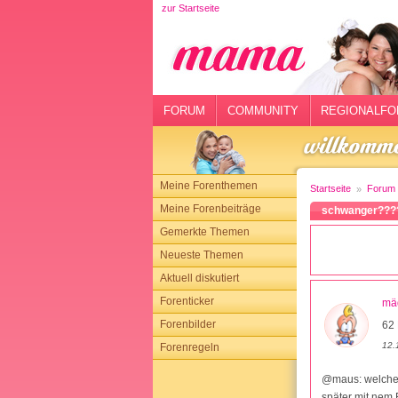
zur Startseite
rtseite
rum
mmunity
FORUM
COMMUNITY
REGIONALFO
gionalforen
ohmarkt
Meine Forenthemen
Startseite
Forum
ysitter
Meine Forenbeiträge
schwanger???
Gemerkte Themen
tgeber
Neueste Themen
n
Aktuell diskutiert
Forenticker
mä
opping
Forenbilder
62 
12.
Forenregeln
sloggen
@maus: welche 
später mit nem 