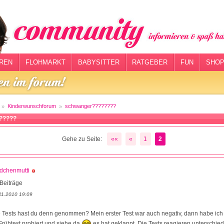
REN
FLOHMARKT
BABYSITTER
RATGEBER
FUN
SHOP
Kinderwunschforum
schwanger????????
?????
Gehe zu Seite:
««
«
1
2
dchenmutti
Beiträge
11.2010 19:09
Tests hast du denn genommen? Mein erster Test war auch negativ, dann habe ich
Frühtest probiert und siehe da
es hat geklappt. Die Tests reagieren unterschie