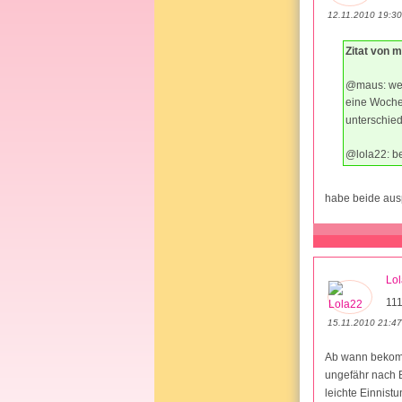
12.11.2010 19:30
Zitat von 
@maus: wel
eine Woche 
unterschied
@lola22: be
habe beide ausp
Lo
111
15.11.2010 21:47
Ab wann bekomm
ungefähr nach B
leichte Einnistu