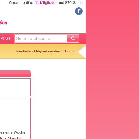
Gerade online:
11 Mitglieder
und 870 Gäste
FORUM
Meine Forenthemen
Meine Forenbeiträge
PING
Gemerkte Themen
Kostenlos Mitglied werden
Login
Neueste Themen
Aktuell diskutiert
Forenticker
Forenbilder
Forenregeln
 es eine Woche
dlich. Manche