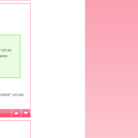
 ich es
ieren
hhhhh* ich bin