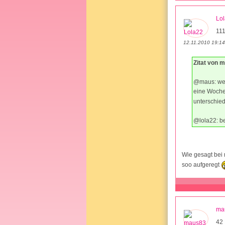
Lo
111
12.11.2010 19:14
Zitat von 
@maus: wel
eine Woche 
unterschied
@lola22: be
Wie gesagt bei 
soo aufgeregt
ma
42 