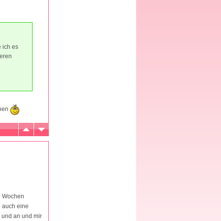
 ich es
ieren
chen
le Wochen
e auch eine
ab und an und mir