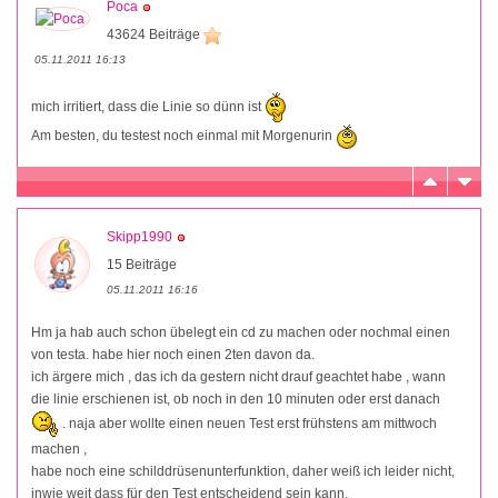
Poca
43624 Beiträge
05.11.2011 16:13
mich irritiert, dass die Linie so dünn ist
Am besten, du testest noch einmal mit Morgenurin
Skipp1990
15 Beiträge
05.11.2011 16:16
Hm ja hab auch schon übelegt ein cd zu machen oder nochmal einen
von testa. habe hier noch einen 2ten davon da.
ich ärgere mich , das ich da gestern nicht drauf geachtet habe , wann
die linie erschienen ist, ob noch in den 10 minuten oder erst danach
. naja aber wollte einen neuen Test erst frühstens am mittwoch
machen ,
habe noch eine schilddrüsenunterfunktion, daher weiß ich leider nicht,
inwie weit dass für den Test entscheidend sein kann.