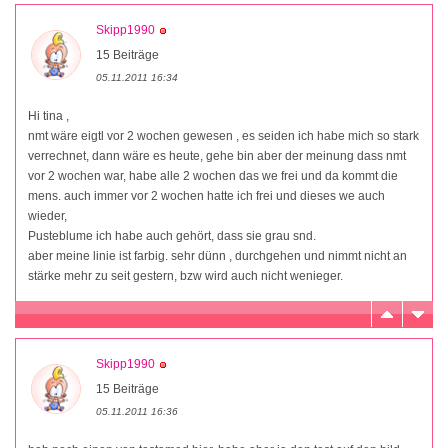
Skipp1990
15 Beiträge
05.11.2011 16:34
Hi tina ,
nmt wäre eigtl vor 2 wochen gewesen , es seiden ich habe mich so stark
verrechnet, dann wäre es heute, gehe bin aber der meinung dass nmt
vor 2 wochen war, habe alle 2 wochen das we frei und da kommt die
mens. auch immer vor 2 wochen hatte ich frei und dieses we auch
wieder,
Pusteblume ich habe auch gehört, dass sie grau snd.
aber meine linie ist farbig. sehr dünn , durchgehen und nimmt nicht an
stärke mehr zu seit gestern, bzw wird auch nicht wenieger.
Skipp1990
15 Beiträge
05.11.2011 16:36