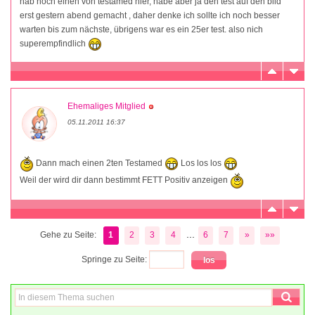
hab noch einen von testamed hier, habe aber ja den test auf den bild
erst gestern abend gemacht , daher denke ich sollte ich noch besser
warten bis zum nächste, übrigens war es ein 25er test. also nich
superempfindlich
Ehemaliges Mitglied
05.11.2011 16:37
Dann mach einen 2ten Testamed
Los los los
Weil der wird dir dann bestimmt FETT Positiv anzeigen
...
Gehe zu Seite:
1
2
3
4
6
7
»
»»
Springe zu Seite: