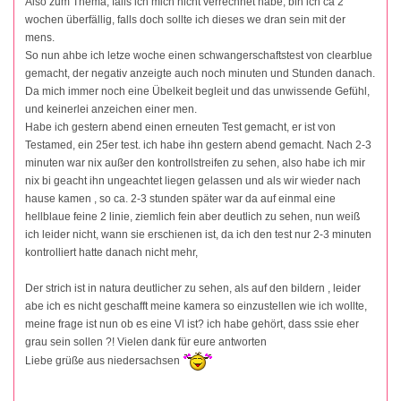
Also zum Thema, falls ich mich nicht verrechnet habe, bin ich ca 2
wochen überfällig, falls doch sollte ich dieses we dran sein mit der
mens.
So nun ahbe ich letze woche einen schwangerschaftstest von clearblue
gemacht, der negativ anzeigte auch noch minuten und Stunden danach.
Da mich immer noch eine Übelkeit begleit und das unwissende Gefühl,
und keinerlei anzeichen einer men.
Habe ich gestern abend einen erneuten Test gemacht, er ist von
Testamed, ein 25er test. ich habe ihn gestern abend gemacht. Nach 2-3
minuten war nix außer den kontrollstreifen zu sehen, also habe ich mir
nix bi geacht ihn ungeachtet liegen gelassen und als wir wieder nach
hause kamen , so ca. 2-3 stunden später war da auf einmal eine
hellblaue feine 2 linie, ziemlich fein aber deutlich zu sehen, nun weiß
ich leider nicht, wann sie erschienen ist, da ich den test nur 2-3 minuten
kontrolliert hatte danach nicht mehr,
Der strich ist in natura deutlicher zu sehen, als auf den bildern , leider
abe ich es nicht geschafft meine kamera so einzustellen wie ich wollte,
meine frage ist nun ob es eine Vl ist? ich habe gehört, dass ssie eher
grau sein sollen ?! Vielen dank für eure antworten
Liebe grüße aus niedersachsen