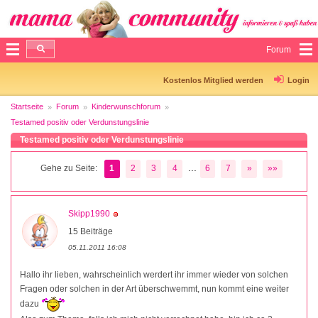
Forum
Kostenlos Mitglied werden
Login
Startseite
Forum
Kinderwunschforum
Testamed positiv oder Verdunstungslinie
Testamed positiv oder Verdunstungslinie
...
Gehe zu Seite:
1
2
3
4
6
7
»
»»
Skipp1990
15 Beiträge
05.11.2011 16:08
Hallo ihr lieben, wahrscheinlich werdert ihr immer wieder von solchen
Fragen oder solchen in der Art überschwemmt, nun kommt eine weiter
dazu