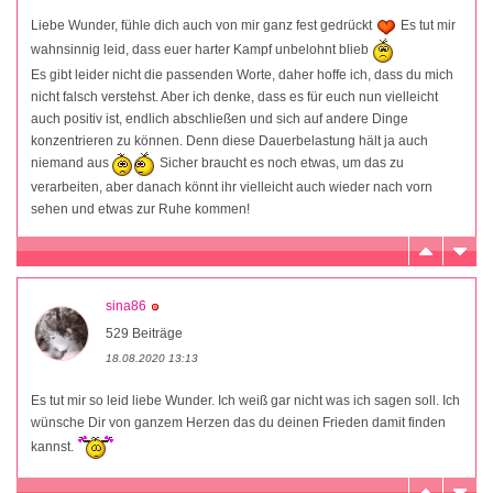
Liebe Wunder, fühle dich auch von mir ganz fest gedrückt
Es tut mir
wahnsinnig leid, dass euer harter Kampf unbelohnt blieb
Es gibt leider nicht die passenden Worte, daher hoffe ich, dass du mich
nicht falsch verstehst. Aber ich denke, dass es für euch nun vielleicht
auch positiv ist, endlich abschließen und sich auf andere Dinge
konzentrieren zu können. Denn diese Dauerbelastung hält ja auch
niemand aus
Sicher braucht es noch etwas, um das zu
verarbeiten, aber danach könnt ihr vielleicht auch wieder nach vorn
sehen und etwas zur Ruhe kommen!
sina86
529 Beiträge
18.08.2020 13:13
Es tut mir so leid liebe Wunder. Ich weiß gar nicht was ich sagen soll. Ich
wünsche Dir von ganzem Herzen das du deinen Frieden damit finden
kannst.