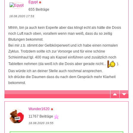
Egypt
655 Beiträge
18.08.2020 17:53
Mhhh, bin ja auch kein Experte aber das klingt echt als hätte die Dosis
noch Luft nach oben, vorallem wenn man weiß, dass du so zeitig
Blutungen bekommst.
Bei mir z.b. stimmt der Gelbkörperwert und ich habe einen normalen
Zyklus. Trotzdem sollte ich zur Vorsorge und für eine schöne
Schleimhaut tgl. 400 mag als Kapsel einführen und zusätzlich noch
Tabletten nehmen (da weiß ich die Dosis aber gerade nicht...
).
Das würde ich an deiner Stelle auch nochmal ansprechen.
Ich drücke die Daumen dass du nach dem Gespräch mehr Klarheit
bekommst.
Wunder1620
11767 Beiträge
18.08.2020 19:55