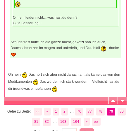
Ohnein leider nicht.... was hast du denn?
Gute Besserung!!!
Schüttelfrost hatte ich die ganze nacht, gekotzt hab ich auch,
Bauchschmerzen im magen und unterleib, und Durchfall
danke
Oh nein
Das hört sich aber nicht danach an, als käme das von den
Medikamenten
Das würde mich stark wundern... Vielleicht hast du
dir irgendwas eingefangen
...
Gehe zu Seite:
««
«
1
2
76
77
78
79
80
...
81
82
163
164
»
»»