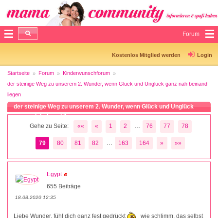
Forum
Kostenlos Mitglied werden
Login
Startseite
Forum
Kinderwunschforum
der steinige Weg zu unserem 2. Wunder, wenn Glück und Unglück ganz nah beinand
liegen
der steinige Weg zu unserem 2. Wunder, wenn Glück und Unglück
ganz nah beinand liegen
...
Gehe zu Seite:
««
«
1
2
76
77
78
...
79
80
81
82
163
164
»
»»
Egypt
655 Beiträge
18.08.2020 12:35
Liebe Wunder, fühl dich ganz fest gedrückt
wie schlimm, das selbst