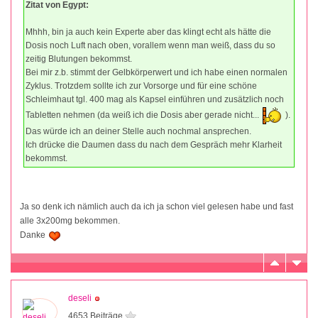
Zitat von Egypt:
Mhhh, bin ja auch kein Experte aber das klingt echt als hätte die
Dosis noch Luft nach oben, vorallem wenn man weiß, dass du so
zeitig Blutungen bekommst.
Bei mir z.b. stimmt der Gelbkörperwert und ich habe einen normalen
Zyklus. Trotzdem sollte ich zur Vorsorge und für eine schöne
Schleimhaut tgl. 400 mag als Kapsel einführen und zusätzlich noch
Tabletten nehmen (da weiß ich die Dosis aber gerade nicht...
).
Das würde ich an deiner Stelle auch nochmal ansprechen.
Ich drücke die Daumen dass du nach dem Gespräch mehr Klarheit
bekommst.
Ja so denk ich nämlich auch da ich ja schon viel gelesen habe und fast
alle 3x200mg bekommen.
Danke
deseli
4653 Beiträge