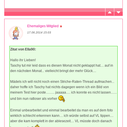
Ehemaliges Mitglied
17.06.2014 15:03
Zitat von Ella90:
Hallo ihr Lieben!
Taschy tut mir leid dass es diesen Monat nicht geklappt hat.... auf in
den nächsten Monat... vielleicht bringt der mehr Glück....
Mädels ich will nicht noch einen Striche-Raten-Thread aufmachen...
daher hoffe ich Taschy hat nichts dagegen wenn ich ein Bild von
meinem Test hier poste.......... jaaaaa..... ich konnte es nicht lassen.......
und bin nun ratloser als vorher
Einmal unbearbeitet und einmal bearbeitet da man es auf dem foto
wirklich schlecht erkennen kann.... ich würde selbst auf VL tippen....
aber die kam komplett in der ablesezeit.... VL müsste doch danach