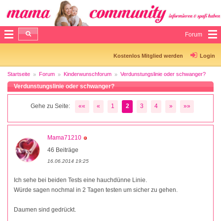
Forum
Kostenlos Mitglied werden
Login
Startseite
Forum
Kinderwunschforum
Verdunstungslinie oder schwanger?
Verdunstungslinie oder schwanger?
Gehe zu Seite:
««
«
1
2
3
4
»
»»
Mama71210
46 Beiträge
16.06.2014 19:25
Ich sehe bei beiden Tests eine hauchdünne Linie.
Würde sagen nochmal in 2 Tagen testen um sicher zu gehen.
Daumen sind gedrückt.