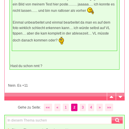
ein Bild von meinem Test hier poste.......... jaaaaa..... ich konnte es
nicht lassen....... und bin nun ratloser als vorher
Einmal unbearbeitet und einmal bearbeitet da man es auf dem
foto wirklich schlecht erkennen kann.... ich würde selbst auf VL
tippen.... aber die kam komplett in der ablesezeit.... VL müsste
doch danach kommen oder?
Hast du schon nmt ?
Nein. Es +11
Gehe zu Seite:
««
«
1
2
3
4
»
»»