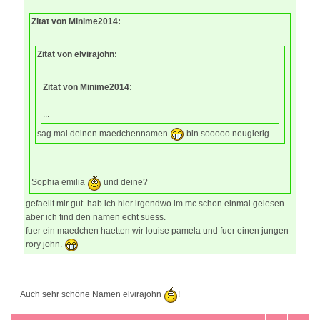
Zitat von Minime2014:
Zitat von elvirajohn:
Zitat von Minime2014:
...
sag mal deinen maedchennamen
bin sooooo neugierig
Sophia emilia
und deine?
gefaellt mir gut. hab ich hier irgendwo im mc schon einmal gelesen.
aber ich find den namen echt suess.
fuer ein maedchen haetten wir louise pamela und fuer einen jungen
rory john.
Auch sehr schöne Namen elvirajohn
!