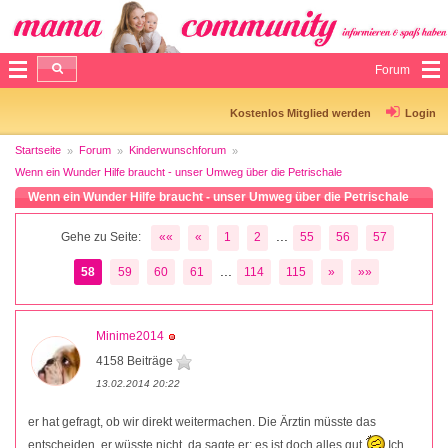
Forum
Kostenlos Mitglied werden
Login
Startseite
Forum
Kinderwunschforum
Wenn ein Wunder Hilfe braucht - unser Umweg über die Petrischale
Wenn ein Wunder Hilfe braucht - unser Umweg über die Petrischale
...
Gehe zu Seite:
««
«
1
2
55
56
57
...
58
59
60
61
114
115
»
»»
Minime2014
4158 Beiträge
13.02.2014 20:22
er hat gefragt, ob wir direkt weitermachen. Die Ärztin müsste das
entscheiden, er wüsste nicht. da sagte er: es ist doch alles gut
Ich