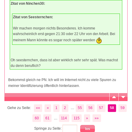
Zitat von Ninchen30:
Zitat von Seesternchen:
Wir machen morgen nichts Besonderes. Ich komme
wahrscheinlich erst gegen 21:30 oder 22 Uhr von der Arbeit. Bei
meinem Mann könnte es sogar noch später werden
Oh seesternchen, dass ist aber wirklich sehr sehr spät. Was machst
du denn beruflich?
Bekommst gleich ne PN. Ich will im Internet nicht zu viele Spuren zu
meiner Identifizierung öffentlich hinterlassen.
...
Gehe zu Seite:
««
«
1
2
55
56
57
58
59
...
60
61
114
115
»
»»
Springe zu Seite: