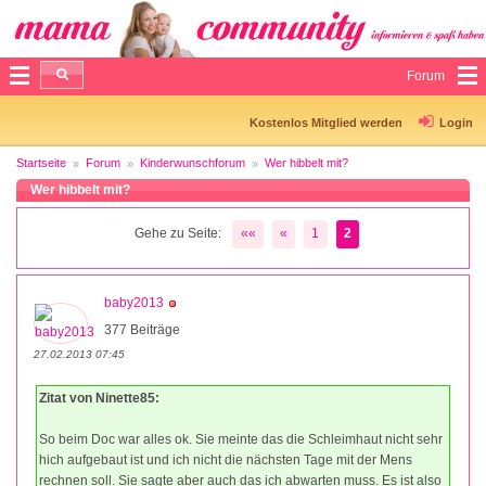
Forum
Kostenlos Mitglied werden
Login
Startseite
Forum
Kinderwunschforum
Wer hibbelt mit?
Wer hibbelt mit?
Gehe zu Seite:
««
«
1
2
baby2013
377 Beiträge
27.02.2013 07:45
Zitat von Ninette85:
So beim Doc war alles ok. Sie meinte das die Schleimhaut nicht sehr
hich aufgebaut ist und ich nicht die nächsten Tage mit der Mens
rechnen soll. Sie sagte aber auch das ich abwarten muss. Es ist also