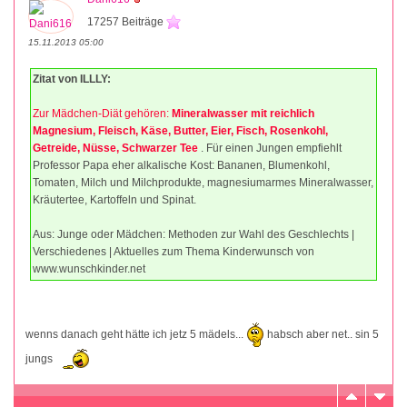
17257 Beiträge
15.11.2013 05:00
Zitat von ILLLY:
Zur Mädchen-Diät gehören:
Mineralwasser mit reichlich
Magnesium, Fleisch, Käse, Butter, Eier, Fisch, Rosenkohl,
Getreide, Nüsse, Schwarzer Tee
. Für einen Jungen empfiehlt
Professor Papa eher alkalische Kost: Bananen, Blumenkohl,
Tomaten, Milch und Milchprodukte, magnesiumarmes Mineralwasser,
Kräutertee, Kartoffeln und Spinat.
Aus: Junge oder Mädchen: Methoden zur Wahl des Geschlechts |
Verschiedenes | Aktuelles zum Thema Kinderwunsch von
www.wunschkinder.net
wenns danach geht hätte ich jetz 5 mädels...
habsch aber net.. sin 5
jungs