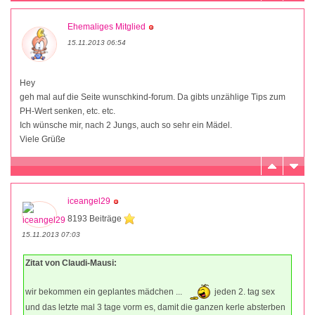
Ehemaliges Mitglied
15.11.2013 06:54
Hey
geh mal auf die Seite wunschkind-forum. Da gibts unzählige Tips zum
PH-Wert senken, etc. etc.
Ich wünsche mir, nach 2 Jungs, auch so sehr ein Mädel.
Viele Grüße
iceangel29
8193 Beiträge
15.11.2013 07:03
Zitat von Claudi-Mausi:
wir bekommen ein geplantes mädchen ...
jeden 2. tag sex
und das letzte mal 3 tage vorm es, damit die ganzen kerle absterben