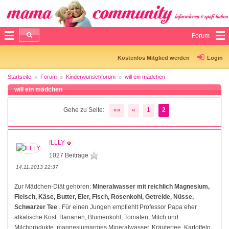
Forum
Kostenlos Mitglied werden
Login
Startseite
Forum
Kinderwunschforum
will ein mädchen
will ein mädchen
Gehe zu Seite:
««
«
1
2
ILLLY
1027 Beiträge
14.11.2013 22:37
Zur Mädchen-Diät gehören:
Mineralwasser mit reichlich Magnesium,
Fleisch, Käse, Butter, Eier, Fisch, Rosenkohl, Getreide, Nüsse,
Schwarzer Tee
. Für einen Jungen empfiehlt Professor Papa eher
alkalische Kost: Bananen, Blumenkohl, Tomaten, Milch und
Milchprodukte, magnesiumarmes Mineralwasser, Kräutertee, Kartoffeln