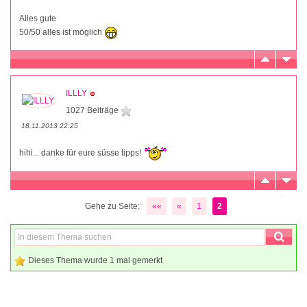
Alles gute
50/50 alles ist möglich
ILLLY
1027 Beiträge
18.11.2013 22:25
hihi... danke für eure süsse tipps!
Gehe zu Seite:
««
«
1
2
Dieses Thema wurde 1 mal gemerkt