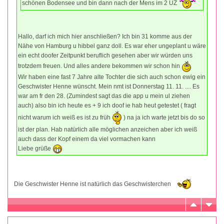
schönen Bodensee und bin dann nach der Mens im 2 ÜZ
Hallo, darf ich mich hier anschließen? Ich bin 31 komme aus der
Nähe von Hamburg u hibbel ganz doll. Es war eher ungeplant u wäre
ein echt doofer Zeitpunkt beruflich gesehen aber wir würden uns
trotzdem freuen. Und alles andere bekommen wir schon hin
Wir haben eine fast 7 Jahre alte Tochter die sich auch schon ewig ein
Geschwister Henne wünscht. Mein nmt ist Donnerstag 11. 11. .... Es
war am fr den 28. (Zumindest sagt das die app u mein ul ziehen
auch) also bin ich heute es + 9 ich doof ie hab heut getestet ( fragt
nicht warum ich weiß es ist zu früh
) na ja ich warte jetzt bis do so
ist der plan. Hab natürlich alle möglichen anzeichen aber ich weiß
auch dass der Kopf einem da viel vormachen kann
Liebe grüße
Die Geschwister Henne ist natürlich das Geschwisterchen