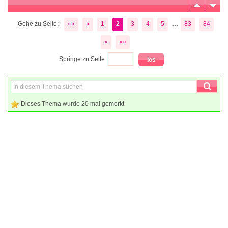
...
Gehe zu Seite:
««
«
1
2
3
4
5
83
84
»
»»
Springe zu Seite:
Dieses Thema wurde 20 mal gemerkt