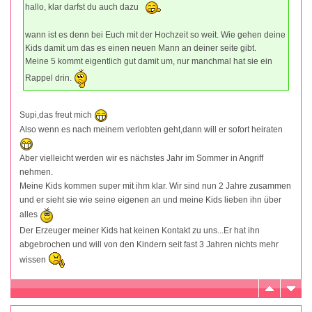
hallo, klar darfst du auch dazu
wann ist es denn bei Euch mit der Hochzeit so weit. Wie gehen deine
Kids damit um das es einen neuen Mann an deiner seite gibt.
Meine 5 kommt eigentlich gut damit um, nur manchmal hat sie ein
Rappel drin.
Supi,das freut mich
Also wenn es nach meinem verlobten geht,dann will er sofort heiraten
Aber vielleicht werden wir es nächstes Jahr im Sommer in Angriff
nehmen.
Meine Kids kommen super mit ihm klar. Wir sind nun 2 Jahre zusammen
und er sieht sie wie seine eigenen an und meine Kids lieben ihn über
alles
Der Erzeuger meiner Kids hat keinen Kontakt zu uns...Er hat ihn
abgebrochen und will von den Kindern seit fast 3 Jahren nichts mehr
wissen