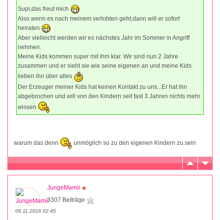
Supi,das freut mich
Also wenn es nach meinem verlobten geht,dann will er sofort
heiraten
Aber vielleicht werden wir es nächstes Jahr im Sommer in Angriff
nehmen.
Meine Kids kommen super mit ihm klar. Wir sind nun 2 Jahre
zusammen und er sieht sie wie seine eigenen an und meine Kids
lieben ihn über alles
Der Erzeuger meiner Kids hat keinen Kontakt zu uns...Er hat ihn
abgebrochen und will von den Kindern seit fast 3 Jahren nichts mehr
wissen
warum das denn
unmöglich so zu den eigenen Kindern zu sein
JungeMamii
3307 Beiträge
06.11.2016 02:45