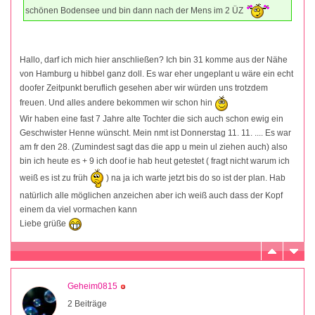
schönen Bodensee und bin dann nach der Mens im 2 ÜZ
Hallo, darf ich mich hier anschließen? Ich bin 31 komme aus der Nähe
von Hamburg u hibbel ganz doll. Es war eher ungeplant u wäre ein echt
doofer Zeitpunkt beruflich gesehen aber wir würden uns trotzdem
freuen. Und alles andere bekommen wir schon hin
Wir haben eine fast 7 Jahre alte Tochter die sich auch schon ewig ein
Geschwister Henne wünscht. Mein nmt ist Donnerstag 11. 11. .... Es war
am fr den 28. (Zumindest sagt das die app u mein ul ziehen auch) also
bin ich heute es + 9 ich doof ie hab heut getestet ( fragt nicht warum ich
weiß es ist zu früh
) na ja ich warte jetzt bis do so ist der plan. Hab
natürlich alle möglichen anzeichen aber ich weiß auch dass der Kopf
einem da viel vormachen kann
Liebe grüße
Geheim0815
2 Beiträge