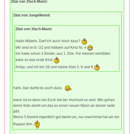
Zitat von 3fach-Mami:
Zitat von JungeMamii:
Zitat von 3fach-Mami:
Hallo Mädels. Darf ich auch noch dazu?
Wir sind im 8. ÜZ und hibbeln auf Kind Nr. 4
Ich habe schon 3 Kinder, aus 1. Ehe. Für meinen verlobten
wäre es das erste Kind
Achja, und ich bin 28 und meine Kids 5, 6 und 8
hallo, klar darfst du auch dazu
wann ist es denn bei Euch mit der Hochzeit so weit. Wie gehen
deine Kids damit um das es einen neuen Mann an deiner seite
gibt.
Meine 5 kommt eigentlich gut damit um, nur manchmal hat sie ein
Rappel drin.