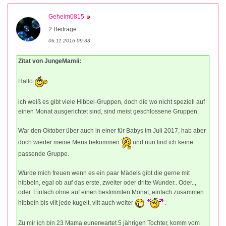
Geheim0815
2 Beiträge
06.11.2016 09:33
Zitat von JungeMamii:
Hallo
ich weiß es gibt viele Hibbel-Gruppen, doch die wo nicht speziell auf
einen Monat ausgerichtet sind, sind meist geschlossene Gruppen.
War den Oktober über auch in einer für Babys im Juli 2017, hab aber
doch wieder meine Mens bekommen
und nun find ich keine
passende Gruppe.
Würde mich freuen wenn es ein paar Mädels gibt die gerne mit
hibbeln, egal ob auf das erste, zweiter oder dritte Wunder.. Oder..,
oder. Einfach ohne auf einen bestimmten Monat, einfach zusammen
hibbeln bis vllt jede kugelt, vllt auch weiter
.
Zu mir ich bin 23 Mama eunerwartet 5 jährigen Tochter, komm vom