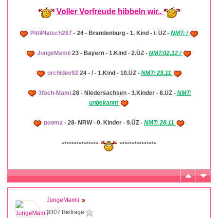
Voller Vorfreude hibbeln wir..
PittiPlatsch287
- 24 - Brandenburg - 1. Kind - /. ÜZ -
NMT: /
JungeMamii
23 - Bayern - 1.Kind - 2.ÜZ -
NMT:02.12 /
orchidee92
24 - / - 1.Kind - 10.ÜZ -
NMT: 29.11
3fach-Mami
28 - Niedersachsen - 3.Kinder - 8.ÜZ -
NMT:
unbekannt
pooma
- 28- NRW - 0. Kinder - 9.ÜZ -
NMT: 28.11
***************
***************
JungeMamii
3307 Beiträge