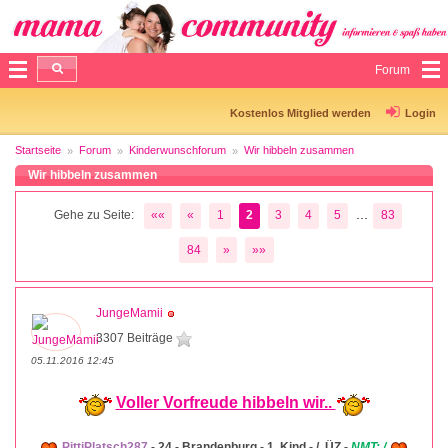
Forum
Kostenlos Mitglied werden
Login
Startseite
Forum
Kinderwunschforum
Wir hibbeln zusammen
Wir hibbeln zusammen
...
Gehe zu Seite:
««
«
1
2
3
4
5
83
84
»
»»
JungeMamii
3307 Beiträge
05.11.2016 12:45
Voller Vorfreude hibbeln wir..
PittiPlatsch287
- 24 - Brandenburg - 1. Kind - /. ÜZ -
NMT: /