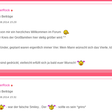
verRock
 Beiträge
08.2014 15:29
von mir ein herzliches Willkommen im Forum
Kreis der Großfamilien hier stetig größer wird.^^
Kinder, geplant waren eigentlich immer Vier. Mein Mann wünscht sich das Vierte, I
nd gedrückt, vielleicht erfüllt sich ja bald euer Wunsch!
verRock
 Beiträge
08.2014 15:31
- war der falsche Smiley... Der
- sollte es sein *grins*