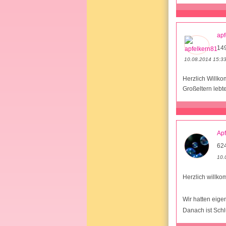
apf
14
10.08.2014 15:3
Herzlich Willko
Großeltern lebt
Apf
62
10.
Herzlich willk
Wir hatten eige
Danach ist Schl