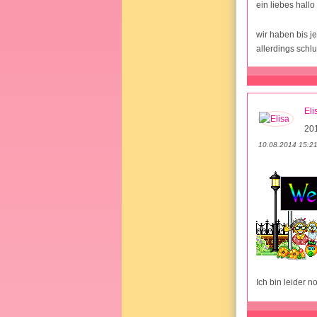
ein liebes hall
wir haben bis je
allerdings schl
Eli
20
10.08.2014 15:2
Ich bin leider n