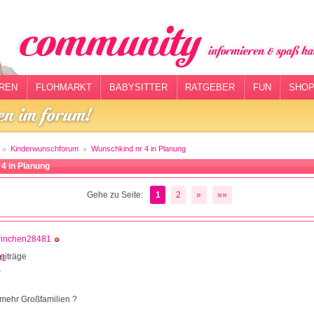
REN
FLOHMARKT
BABYSITTER
RATGEBER
FUN
SHOP
Kinderwunschforum
Wunschkind nr 4 in Planung
4 in Planung
Gehe zu Seite:
1
2
»
»»
rinchen28481
eiträge
3
 mehr Großfamilien ?