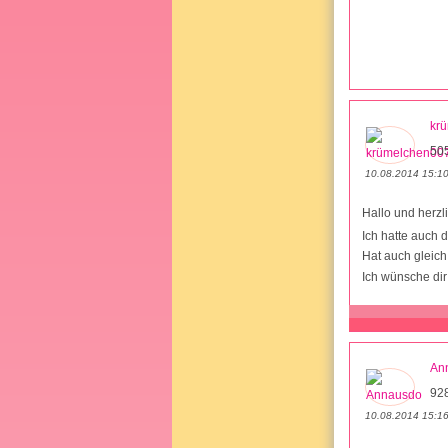
kr
50
10.08.2014 15:1
Hallo und herz
Ich hatte auch 
Hat auch gleich
Ich wünsche dir
An
92
10.08.2014 15:1