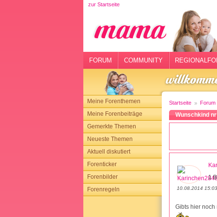
zur Startseite
rtseite
rum
mmunity
FORUM
COMMUNITY
REGIONALFO
gionalforen
ohmarkt
Meine Forenthemen
Startseite
Forum
ysitter
Meine Forenbeiträge
Wunschkind nr 
Gemerkte Themen
tgeber
Neueste Themen
n
Aktuell diskutiert
Forenticker
Ka
opping
Forenbilder
1 B
10.08.2014 15:0
Forenregeln
sloggen
Gibts hier noch