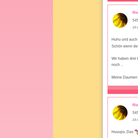
Ri
545
10.
Huhu und auch 
Schön wenn der 
Wir haben drei 
noch ...
Meine Daumen si
Ri
545
10.
Huuups, Das