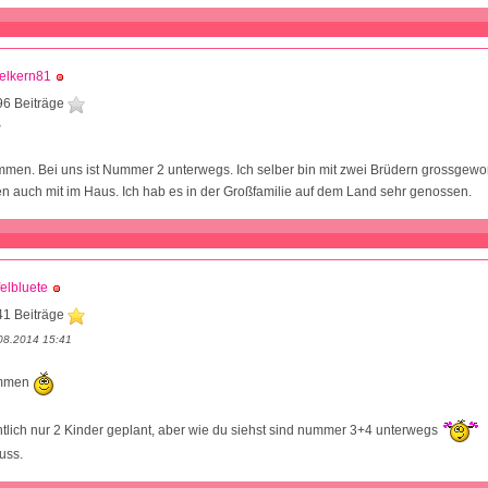
elkern81
96 Beiträge
3
mmen. Bei uns ist Nummer 2 unterwegs. Ich selber bin mit zwei Brüdern grossgewo
en auch mit im Haus. Ich hab es in der Großfamilie auf dem Land sehr genossen.
elbluete
41 Beiträge
08.2014 15:41
ommen
ntlich nur 2 Kinder geplant, aber wie du siehst sind nummer 3+4 unterwegs
uss.