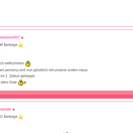
ümelchen007
58 Beiträge
0
lich willkommen
den persona und nun glücklich mit unserer ersten maus.
 im 2. Zyklus geklappt.
 alles Gute
nausdo
81 Beiträge
6