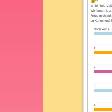
Ich bin heut zu
Wir fangen jetz
Freue mich auf 
Lg Karinchen2
Noch keins
1
2
3
4