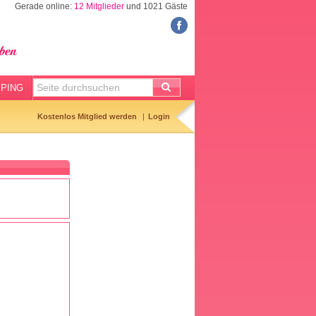
Gerade online:
12 Mitglieder
und 1021 Gäste
FORUM
Meine Forenthemen
Meine Forenbeiträge
PING
Gemerkte Themen
Kostenlos Mitglied werden
Login
Neueste Themen
Aktuell diskutiert
Forenticker
Forenbilder
Forenregeln