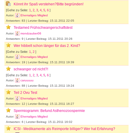
Könnt ihr Spaß verstehen?Bitte begründen!
[Gehe zu Seite:
1
,
2
,
3
,
4
,
5
,
6
]
Autor:
Ehemaliges Mitglied
Antworten: 83 | Letzter Beitrag: 15.11.2011 22:05
Testamed Frühschwangerschaftstest
Autor:
mondzauber06
Antworten: 9 | Letzter Beitrag: 15.11.2011 20:26
Wer hibbelt schon länger für das 2. Kind?
[Gehe zu Seite:
1
,
2
]
Autor:
Ehemaliges Mitglied
Antworten: 19 | Letzter Beitrag: 15.11.2011 19:39
schwanger od nicht?!
[Gehe zu Seite:
1
,
2
,
3
,
4
,
5
,
6
]
Autor:
caruuuuu
Antworten: 88 | Letzter Beitrag: 15.11.2011 19:24
Teil 2 Ovu Test
Autor:
Ehemaliges Mitglied
Antworten: 12 | Letzter Beitrag: 15.11.2011 16:27
Spermiogramm: Befund Asthenozoospermie
Autor:
Ehemaliges Mitglied
Antworten: 6 | Letzter Beitrag: 15.11.2011 16:02
ICSI - Medikamente als Reimporte billiger? Wer hat Erfahrung?