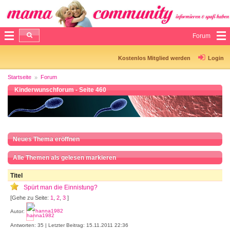
Forum
Kostenlos Mitglied werden
Login
Startseite
Forum
Kinderwunschforum - Seite 460
Neues Thema eröffnen
Alle Themen als gelesen markieren
Titel
Spürt man die Einnistung?
[Gehe zu Seite:
1
,
2
,
3
]
Autor:
hanna1982
Antworten: 35 | Letzter Beitrag: 15.11.2011 22:36