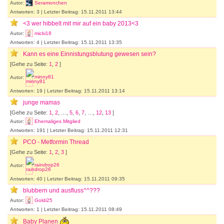
Autor:
Seramonchen
Antworten: 3 | Letzter Beitrag: 15.11.2011 13:44
<3 wer hibbelt mit mir auf ein baby 2013<3
Autor:
micki18
Antworten: 4 | Letzter Beitrag: 15.11.2011 13:35
Kann es eine Einnistungsblutung gewesen sein?
[Gehe zu Seite:
1
,
2
]
Autor:
minny81
Antworten: 19 | Letzter Beitrag: 15.11.2011 13:14
junge mamas
[Gehe zu Seite:
1
,
2
, …,
5
,
6
,
7
, …,
12
,
13
]
Autor:
Ehemaliges Mitglied
Antworten: 191 | Letzter Beitrag: 15.11.2011 12:31
PCO - Metformin Thread
[Gehe zu Seite:
1
,
2
,
3
]
Autor:
raindrop26
Antworten: 40 | Letzter Beitrag: 15.11.2011 09:35
blubbern und ausfluss^^???
Autor:
Goldi25
Antworten: 1 | Letzter Beitrag: 15.11.2011 08:49
Baby Planen