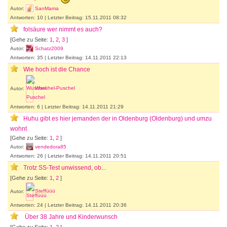
Autor:
SanMama
Antworten: 10 | Letzter Beitrag: 15.11.2011 08:32
folsäure wer nimmt es auch?
[Gehe zu Seite:
1
,
2
,
3
]
Autor:
Schatz2009
Antworten: 35 | Letzter Beitrag: 14.11.2011 22:13
Wie hoch ist die Chance
Autor:
Wuschel-Puschel
Antworten: 6 | Letzter Beitrag: 14.11.2011 21:29
Huhu gibt es hier jemanden der in Oldenburg (Oldenburg) und umzu
wohnt
[Gehe zu Seite:
1
,
2
]
Autor:
vendedora85
Antworten: 26 | Letzter Beitrag: 14.11.2011 20:51
Trotz SS-Test unwissend, ob...
[Gehe zu Seite:
1
,
2
]
Autor:
Steffüüü
Antworten: 24 | Letzter Beitrag: 14.11.2011 20:36
Über 38 Jahre und Kinderwunsch
[Gehe zu Seite:
1
,
2
]