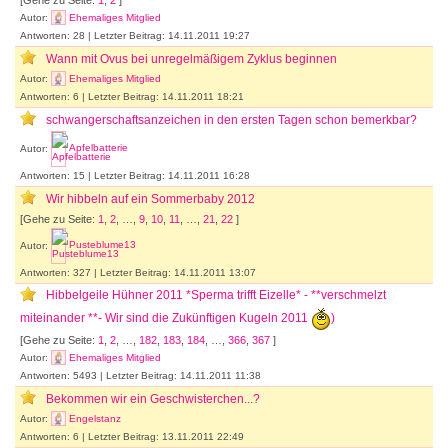
Autor:
Ehemaliges Mitglied
Antworten: 28 | Letzter Beitrag: 14.11.2011 19:27
Wann mit Ovus bei unregelmäßigem Zyklus beginnen
Autor:
Ehemaliges Mitglied
Antworten: 6 | Letzter Beitrag: 14.11.2011 18:21
schwangerschaftsanzeichen in den ersten Tagen schon bemerkbar?
Autor:
Apfelbatterie
Antworten: 15 | Letzter Beitrag: 14.11.2011 16:28
Wir hibbeln auf ein Sommerbaby 2012
[Gehe zu Seite:
1
,
2
, …,
9
,
10
,
11
, …,
21
,
22
]
Autor:
Pusteblume13
Antworten: 327 | Letzter Beitrag: 14.11.2011 13:07
Hibbelgeile Hühner 2011 *Sperma trifft Eizelle* - **verschmelzt
miteinander **- Wir sind die Zukünftigen Kugeln 2011
)
[Gehe zu Seite:
1
,
2
, …,
182
,
183
,
184
, …,
366
,
367
]
Autor:
Ehemaliges Mitglied
Antworten: 5493 | Letzter Beitrag: 14.11.2011 11:38
Bekommen wir ein Geschwisterchen...?
Autor:
Engelstanz
Antworten: 6 | Letzter Beitrag: 13.11.2011 22:49