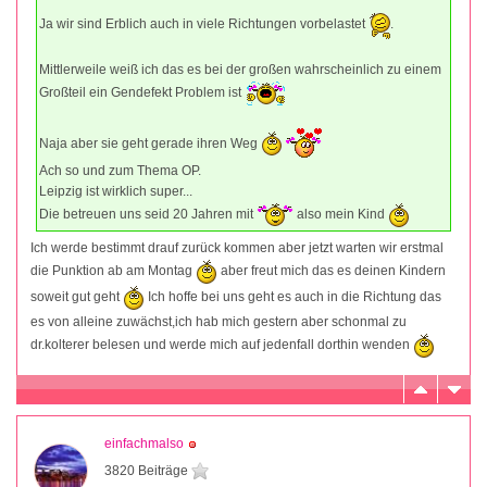
Ja wir sind Erblich auch in viele Richtungen vorbelastet
.
Mittlerweile weiß ich das es bei der großen wahrscheinlich zu einem
Großteil ein Gendefekt Problem ist
Naja aber sie geht gerade ihren Weg
Ach so und zum Thema OP.
Leipzig ist wirklich super...
Die betreuen uns seid 20 Jahren mit
also mein Kind
Ich werde bestimmt drauf zurück kommen aber jetzt warten wir erstmal
die Punktion ab am Montag
aber freut mich das es deinen Kindern
soweit gut geht
Ich hoffe bei uns geht es auch in die Richtung das
es von alleine zuwächst,ich hab mich gestern aber schonmal zu
dr.kolterer belesen und werde mich auf jedenfall dorthin wenden
einfachmalso
3820 Beiträge