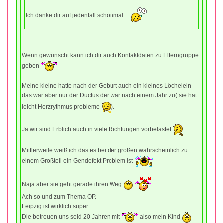
Ich danke dir auf jedenfall schonmal
Wenn gewünscht kann ich dir auch Kontaktdaten zu Elterngruppe
geben
Meine kleine hatte nach der Geburt auch ein kleines Löchelein
das war aber nur der Ductus der war nach einem Jahr zu( sie hat
leicht Herzrythmus probleme
).
Ja wir sind Erblich auch in viele Richtungen vorbelastet
.
Mittlerweile weiß ich das es bei der großen wahrscheinlich zu
einem Großteil ein Gendefekt Problem ist
Naja aber sie geht gerade ihren Weg
Ach so und zum Thema OP.
Leipzig ist wirklich super...
Die betreuen uns seid 20 Jahren mit
also mein Kind