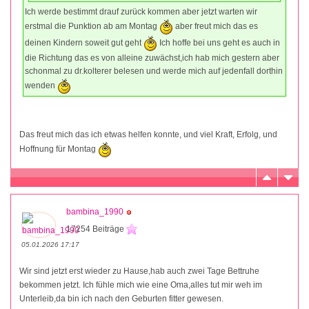
Ich werde bestimmt drauf zurück kommen aber jetzt warten wir
erstmal die Punktion ab am Montag
aber freut mich das es
deinen Kindern soweit gut geht
Ich hoffe bei uns geht es auch in
die Richtung das es von alleine zuwächst,ich hab mich gestern aber
schonmal zu dr.kolterer belesen und werde mich auf jedenfall dorthin
wenden
Das freut mich das ich etwas helfen konnte, und viel Kraft, Erfolg, und
Hoffnung für Montag
bambina_1990
17254 Beiträge
05.01.2026 17:17
Wir sind jetzt erst wieder zu Hause,hab auch zwei Tage Bettruhe
bekommen jetzt. Ich fühle mich wie eine Oma,alles tut mir weh im
Unterleib,da bin ich nach den Geburten fitter gewesen.