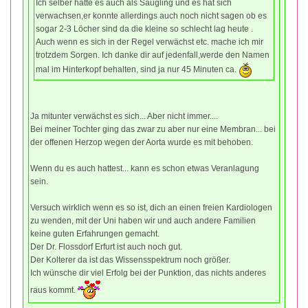
Ich selber hatte es auch als Säugling und es hat sich
verwachsen,er konnte allerdings auch noch nicht sagen ob es
sogar 2-3 Löcher sind da die kleine so schlecht lag heute .
Auch wenn es sich in der Regel verwächst etc. mache ich mir
trotzdem Sorgen. Ich danke dir auf jedenfall,werde den Namen
mal im Hinterkopf behalten, sind ja nur 45 Minuten ca.
Ja mitunter verwächst es sich... Aber nicht immer....
Bei meiner Tochter ging das zwar zu aber nur eine Membran... bei
der offenen Herzop wegen der Aorta wurde es mit behoben.
Wenn du es auch hattest... kann es schon etwas Veranlagung
sein.
Versuch wirklich wenn es so ist, dich an einen freien Kardiologen
zu wenden, mit der Uni haben wir und auch andere Familien
keine guten Erfahrungen gemacht.
Der Dr. Flossdorf Erfurt ist auch noch gut.
Der Kolterer da ist das Wissensspektrum noch größer.
Ich wünsche dir viel Erfolg bei der Punktion, das nichts anderes
raus kommt.