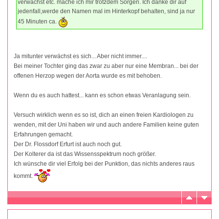
verwächst etc. mache ich mir trotzdem Sorgen. Ich danke dir auf
jedenfall,werde den Namen mal im Hinterkopf behalten, sind ja nur
45 Minuten ca.
Ja mitunter verwächst es sich... Aber nicht immer....
Bei meiner Tochter ging das zwar zu aber nur eine Membran... bei der
offenen Herzop wegen der Aorta wurde es mit behoben.
Wenn du es auch hattest... kann es schon etwas Veranlagung sein.
Versuch wirklich wenn es so ist, dich an einen freien Kardiologen zu
wenden, mit der Uni haben wir und auch andere Familien keine guten
Erfahrungen gemacht.
Der Dr. Flossdorf Erfurt ist auch noch gut.
Der Kolterer da ist das Wissensspektrum noch größer.
Ich wünsche dir viel Erfolg bei der Punktion, das nichts anderes raus
kommt.