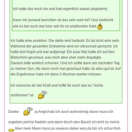
Ich hatte das noch nie und hab eigentlich sowas abgelehnt.
Kann mir jemand berichten ob das sehr weh tut? Und vielleicht
wie es bei euch war bzw. wie ihr es empfunden habt
Ich hatte eine punktion. Die stelle wird betäubt. Es tat nicht sehr weh.
Während der gesamten Entnahme wird ein ultraschall gemacht. Ich
hatte doll Angst und war aufgeregt. Ein paar Mal hatte ich auf den
Bildschirm geschaut, was mich aber eher mehr ängstigte.
Danach bitte wirklich schonen. Und ich sollte dann am nächsten Tag
zu meiner Gyn, die dann noch mal geschaut hatte ob alles gut ist. Auf
die Ergebnisse habe ich dann 2 Wochen warten müssen.
Ich wünsche dir viel Kraft und hoffe für euch das es "nichts
schlimmes" ist
Danke
ja Angst hab ich auch wahnsinnig davor muss ich
zugeben,solche Nadeln und dann durch den Bauch ist nicht so meins
Aber mein Mann muss ja sowieso dabei sein,da bin ich schon froh