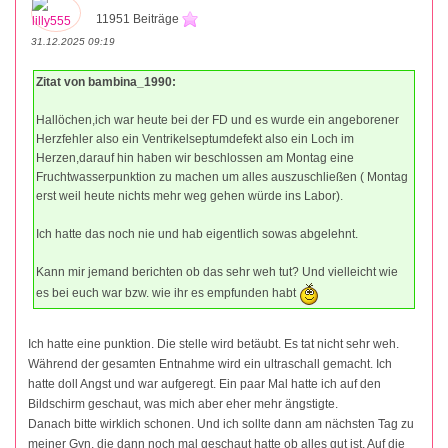
11951 Beiträge
31.12.2025 09:19
Zitat von bambina_1990:
Hallöchen,ich war heute bei der FD und es wurde ein angeborener
Herzfehler also ein Ventrikelseptumdefekt also ein Loch im
Herzen,darauf hin haben wir beschlossen am Montag eine
Fruchtwasserpunktion zu machen um alles auszuschließen ( Montag
erst weil heute nichts mehr weg gehen würde ins Labor).
Ich hatte das noch nie und hab eigentlich sowas abgelehnt.
Kann mir jemand berichten ob das sehr weh tut? Und vielleicht wie
es bei euch war bzw. wie ihr es empfunden habt
Ich hatte eine punktion. Die stelle wird betäubt. Es tat nicht sehr weh.
Während der gesamten Entnahme wird ein ultraschall gemacht. Ich
hatte doll Angst und war aufgeregt. Ein paar Mal hatte ich auf den
Bildschirm geschaut, was mich aber eher mehr ängstigte.
Danach bitte wirklich schonen. Und ich sollte dann am nächsten Tag zu
meiner Gyn, die dann noch mal geschaut hatte ob alles gut ist. Auf die