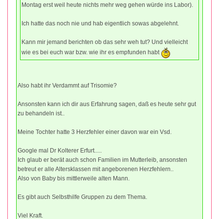
Montag erst weil heute nichts mehr weg gehen würde ins Labor).
Ich hatte das noch nie und hab eigentlich sowas abgelehnt.
Kann mir jemand berichten ob das sehr weh tut? Und vielleicht
wie es bei euch war bzw. wie ihr es empfunden habt
Also habt ihr Verdammt auf Trisomie?
Ansonsten kann ich dir aus Erfahrung sagen, daß es heute sehr gut
zu behandeln ist..
Meine Tochter hatte 3 Herzfehler einer davon war ein Vsd.
Google mal Dr Kolterer Erfurt.....
Ich glaub er berät auch schon Familien im Mutterleib, ansonsten
betreut er alle Altersklassen mit angeborenen Herzfehlern..
Also von Baby bis mittlerweile alten Mann.
Es gibt auch Selbsthilfe Gruppen zu dem Thema.
Viel Kraft.