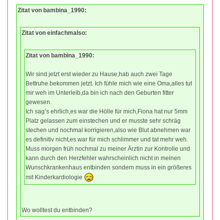
Zitat von bambina_1990:
Zitat von einfachmalso:
Zitat von bambina_1990:
Wir sind jetzt erst wieder zu Hause,hab auch zwei Tage
Bettruhe bekommen jetzt. Ich fühle mich wie eine Oma,alles tut
mir weh im Unterleib,da bin ich nach den Geburten fitter
gewesen.
Ich sag’s ehrlich,es war die Hölle für mich,Fiona hat nur 5mm
Platz gelassen zum einstechen und er musste sehr schräg
stechen und nochmal korrigieren,also wie Blut abnehmen war
es definitiv nicht,es war für mich schlimmer und tat mehr weh.
Muss morgen früh nochmal zu meiner Ärztin zur Kontrolle und
kann durch den Herzfehler wahrscheinlich nicht in meinen
Wunschkrankenhaus entbinden sondern muss in ein größeres
mit Kinderkardiologie
Wo wolltest du entbinden?