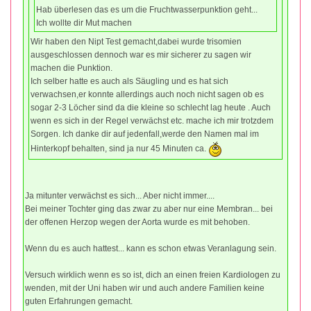
Hab überlesen das es um die Fruchtwasserpunktion geht...
Ich wollte dir Mut machen
Wir haben den Nipt Test gemacht,dabei wurde trisomien
ausgeschlossen dennoch war es mir sicherer zu sagen wir
machen die Punktion.
Ich selber hatte es auch als Säugling und es hat sich
verwachsen,er konnte allerdings auch noch nicht sagen ob es
sogar 2-3 Löcher sind da die kleine so schlecht lag heute . Auch
wenn es sich in der Regel verwächst etc. mache ich mir trotzdem
Sorgen. Ich danke dir auf jedenfall,werde den Namen mal im
Hinterkopf behalten, sind ja nur 45 Minuten ca.
Ja mitunter verwächst es sich... Aber nicht immer....
Bei meiner Tochter ging das zwar zu aber nur eine Membran... bei
der offenen Herzop wegen der Aorta wurde es mit behoben.
Wenn du es auch hattest... kann es schon etwas Veranlagung sein.
Versuch wirklich wenn es so ist, dich an einen freien Kardiologen zu
wenden, mit der Uni haben wir und auch andere Familien keine
guten Erfahrungen gemacht.