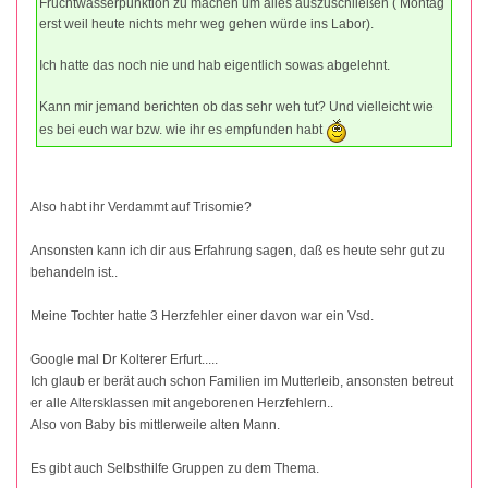
Fruchtwasserpunktion zu machen um alles auszuschließen ( Montag
erst weil heute nichts mehr weg gehen würde ins Labor).
Ich hatte das noch nie und hab eigentlich sowas abgelehnt.
Kann mir jemand berichten ob das sehr weh tut? Und vielleicht wie
es bei euch war bzw. wie ihr es empfunden habt
Also habt ihr Verdammt auf Trisomie?
Ansonsten kann ich dir aus Erfahrung sagen, daß es heute sehr gut zu
behandeln ist..
Meine Tochter hatte 3 Herzfehler einer davon war ein Vsd.
Google mal Dr Kolterer Erfurt.....
Ich glaub er berät auch schon Familien im Mutterleib, ansonsten betreut
er alle Altersklassen mit angeborenen Herzfehlern..
Also von Baby bis mittlerweile alten Mann.
Es gibt auch Selbsthilfe Gruppen zu dem Thema.