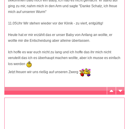
bekommen bald noch ein Baby, ich hab es nicht gemacht" er stand auf
ging zu mir, nahm mich in den Arm und sagte "Danke Schatz, ich freue
mich auf unseren Wurm"
11.05Uhr Wir stehen wieder vor der Klinik - zu viert, entgültig!
Heute hat er mir erzählt das er unser Baby von Anfang an wollte, er
wollte mir die Entscheidung aber alleine überlassen.
Ich hoffe es war euch nicht zu lang und ich hoffe das ihr mich nicht
veruteilt das ich es überhaupt machen wollte, aber ich musse es einfach
los werden
Jetzt freuen wir uns rießig auf unseren Zwerg