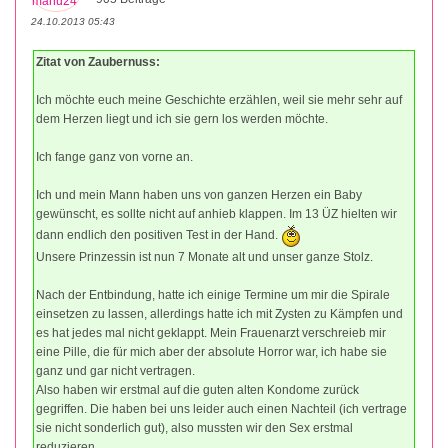
24.10.2013 05:43
Zitat von Zaubernuss:
Ich möchte euch meine Geschichte erzählen, weil sie mehr sehr auf
dem Herzen liegt und ich sie gern los werden möchte.
Ich fange ganz von vorne an.
Ich und mein Mann haben uns von ganzen Herzen ein Baby
gewünscht, es sollte nicht auf anhieb klappen. Im 13 ÜZ hielten wir
dann endlich den positiven Test in der Hand.
Unsere Prinzessin ist nun 7 Monate alt und unser ganze Stolz.
Nach der Entbindung, hatte ich einige Termine um mir die Spirale
einsetzen zu lassen, allerdings hatte ich mit Zysten zu Kämpfen und
es hat jedes mal nicht geklappt. Mein Frauenarzt verschreieb mir
eine Pille, die für mich aber der absolute Horror war, ich habe sie
ganz und gar nicht vertragen.
Also haben wir erstmal auf die guten alten Kondome zurück
gegriffen. Die haben bei uns leider auch einen Nachteil (ich vertrage
sie nicht sonderlich gut), also mussten wir den Sex erstmal
reduzieren.