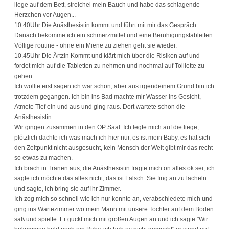
liege auf dem Bett, streichel mein Bauch und habe das schlagende
Herzchen vor Augen...
10.40Uhr Die Anästhesistin kommt und führt mit mir das Gespräch.
Danach bekomme ich ein schmerzmittel und eine Beruhigungstabletten.
Völlige routine - ohne ein Miene zu ziehen geht sie wieder.
10.45Uhr Die Ärtzin Kommt und klärt mich über die Risiken auf und
fordet mich auf die Tabletten zu nehmen und nochmal auf Tolilette zu
gehen.
Ich wollte erst sagen ich war schon, aber aus irgendeinem Grund bin ich
trotzdem gegangen. Ich bin ins Bad machte mir Wasser ins Gesicht,
Atmete Tief ein und aus und ging raus. Dort wartete schon die
Anästhesistin.
Wir gingen zusammen in den OP Saal. Ich legte mich auf die liege,
plötzlich dachte ich was mach ich hier nur, es ist mein Baby, es hat sich
den Zeitpunkt nicht ausgesucht, kein Mensch der Welt gibt mir das recht
so etwas zu machen.
Ich brach in Tränen aus, die Anästhesistin fragte mich on alles ok sei, ich
sagte ich möchte das alles nicht, das ist Falsch. Sie fing an zu lächeln
und sagte, ich bring sie auf ihr Zimmer.
Ich zog mich so schnell wie ich nur konnte an, verabschiedete mich und
ging ins Wartezimmer wo mein Mann mit unsere Tochter auf dem Boden
saß und spielte. Er guckt mich mit großen Augen an und ich sagte "Wir