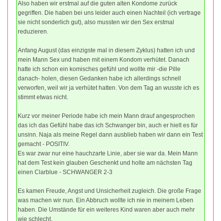
Also haben wir erstmal auf die guten alten Kondome zurück
gegriffen. Die haben bei uns leider auch einen Nachteil (ich vertrage
sie nicht sonderlich gut), also mussten wir den Sex erstmal
reduzieren.
Anfang August (das einzigste mal in diesem Zyklus) hatten ich und
mein Mann Sex und haben mit einem Kondom verhütet. Danach
hatte ich schon ein komisches gefühl und wollte mir -die Pille
danach- holen, diesen Gedanken habe ich allerdings schnell
verworfen, weil wir ja verhütet hatten. Von dem Tag an wusste ich es
stimmt etwas nicht.
Kurz vor meiner Periode habe ich mein Mann drauf angesprochen
das ich das Gefühl habe das ich Schwanger bin, auch er hielt es für
unsinn. Naja als meine Regel dann ausblieb haben wir dann ein Test
gemacht - POSITIV.
Es war zwar nur eine hauchzarte Linie, aber sie war da. Mein Mann
hat dem Test kein glauben Geschenkt und holte am nächsten Tag
einen Clarblue - SCHWANGER 2-3
Es kamen Freude, Angst und Unsicherheit zugleich. Die große Frage
was machen wir nun. Ein Abbruch wollte ich nie in meinem Leben
haben. Die Umstände für ein weiteres Kind waren aber auch mehr
wie schlecht.