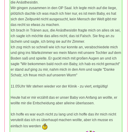
die Anästhesistin.
Wir gingen zusammen in den OP Saal. Ich legte mich auf die liege,
plötzlich dachte ich was mach ich hier nur, es ist mein Baby, es hat
sich den Zeitpunkt nicht ausgesucht, kein Mensch der Welt gibt mir
das recht so etwas zu machen.
Ich brach in Tränen aus, die Anästhesistin fragte mich on alles ok sei,
ich sagte ich möchte das alles nicht, das ist Falsch. Sie fing an zu
lächeln und sagte, ich bring sie auf ihr Zimmer.
Ich zog mich so schnell wie ich nur konnte an, verabschiedete mich
und ging ins Wartezimmer wo mein Mann mit unsere Tochter auf dem
Boden saß und spielte. Er guckt mich mit großen Augen an und ich
sagte "Wir bekommen bald noch ein Baby, ich hab es nicht gemacht"
er stand auf ging zu mir, nahm mich in den Arm und sagte "Danke
Schatz, ich freue mich auf unseren Wurm"
11.05Uhr Wir stehen wieder vor der Klinik - zu viert, entgültig!
Heute hat er mir erzählt das er unser Baby von Anfang an wollte, er
wollte mir die Entscheidung aber alleine überlassen.
Ich hoffe es war euch nicht zu lang und ich hoffe das ihr mich nicht
veruteilt das ich es überhaupt machen wollte, aber ich musse es
einfach los werden