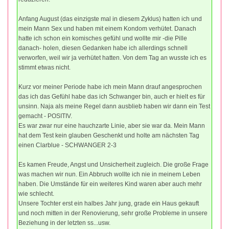
Anfang August (das einzigste mal in diesem Zyklus) hatten ich und
mein Mann Sex und haben mit einem Kondom verhütet. Danach
hatte ich schon ein komisches gefühl und wollte mir -die Pille
danach- holen, diesen Gedanken habe ich allerdings schnell
verworfen, weil wir ja verhütet hatten. Von dem Tag an wusste ich es
stimmt etwas nicht.
Kurz vor meiner Periode habe ich mein Mann drauf angesprochen
das ich das Gefühl habe das ich Schwanger bin, auch er hielt es für
unsinn. Naja als meine Regel dann ausblieb haben wir dann ein Test
gemacht - POSITIV.
Es war zwar nur eine hauchzarte Linie, aber sie war da. Mein Mann
hat dem Test kein glauben Geschenkt und holte am nächsten Tag
einen Clarblue - SCHWANGER 2-3
Es kamen Freude, Angst und Unsicherheit zugleich. Die große Frage
was machen wir nun. Ein Abbruch wollte ich nie in meinem Leben
haben. Die Umstände für ein weiteres Kind waren aber auch mehr
wie schlecht.
Unsere Tochter erst ein halbes Jahr jung, grade ein Haus gekauft
und noch mitten in der Renovierung, sehr große Probleme in unsere
Beziehung in der letzten ss...usw.