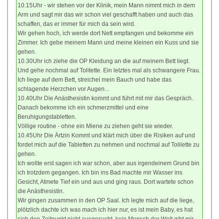
10.15Uhr - wir stehen vor der Klinik, mein Mann nimmt mich in dem
Arm und sagt mir das wir schon viel geschafft haben und auch das
schaffen, das er immer für mich da sein wird.
Wir gehen hoch, ich werde dort Nett empfangen und bekomme ein
Zimmer. Ich gebe meinem Mann und meine kleinen ein Kuss und sie
gehen.
10.30Uhr ich ziehe die OP Kleidung an die auf meinem Bett liegt.
Und gehe nochmal auf Tolitette. Ein letztes mal als schwangere Frau.
Ich liege auf dem Bett, streichel mein Bauch und habe das
schlagende Herzchen vor Augen...
10.40Uhr Die Anästhesistin kommt und führt mit mir das Gespräch.
Danach bekomme ich ein schmerzmittel und eine
Beruhigungstabletten.
Völlige routine - ohne ein Miene zu ziehen geht sie wieder.
10.45Uhr Die Ärtzin Kommt und klärt mich über die Risiken auf und
fordet mich auf die Tabletten zu nehmen und nochmal auf Tolilette zu
gehen.
Ich wollte erst sagen ich war schon, aber aus irgendeinem Grund bin
ich trotzdem gegangen. Ich bin ins Bad machte mir Wasser ins
Gesicht, Atmete Tief ein und aus und ging raus. Dort wartete schon
die Anästhesistin.
Wir gingen zusammen in den OP Saal. Ich legte mich auf die liege,
plötzlich dachte ich was mach ich hier nur, es ist mein Baby, es hat
sich den Zeitpunkt nicht ausgesucht, kein Mensch der Welt gibt mir