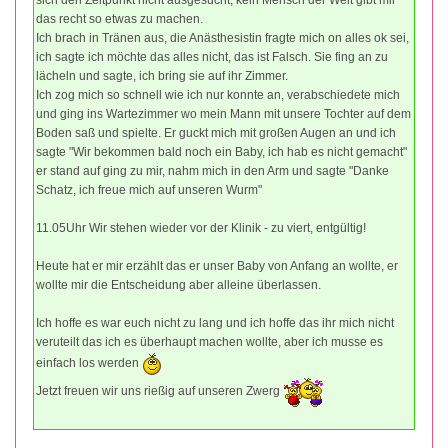
das recht so etwas zu machen.
Ich brach in Tränen aus, die Anästhesistin fragte mich on alles ok sei,
ich sagte ich möchte das alles nicht, das ist Falsch. Sie fing an zu
lächeln und sagte, ich bring sie auf ihr Zimmer.
Ich zog mich so schnell wie ich nur konnte an, verabschiedete mich
und ging ins Wartezimmer wo mein Mann mit unsere Tochter auf dem
Boden saß und spielte. Er guckt mich mit großen Augen an und ich
sagte "Wir bekommen bald noch ein Baby, ich hab es nicht gemacht"
er stand auf ging zu mir, nahm mich in den Arm und sagte "Danke
Schatz, ich freue mich auf unseren Wurm"
11.05Uhr Wir stehen wieder vor der Klinik - zu viert, entgültig!
Heute hat er mir erzählt das er unser Baby von Anfang an wollte, er
wollte mir die Entscheidung aber alleine überlassen.
Ich hoffe es war euch nicht zu lang und ich hoffe das ihr mich nicht
veruteilt das ich es überhaupt machen wollte, aber ich musse es
einfach los werden
Jetzt freuen wir uns rießig auf unseren Zwerg