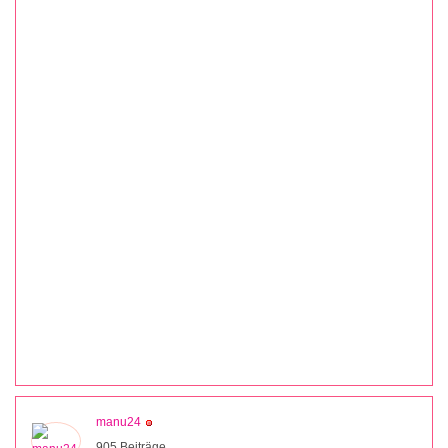
manu24
905 Beiträge