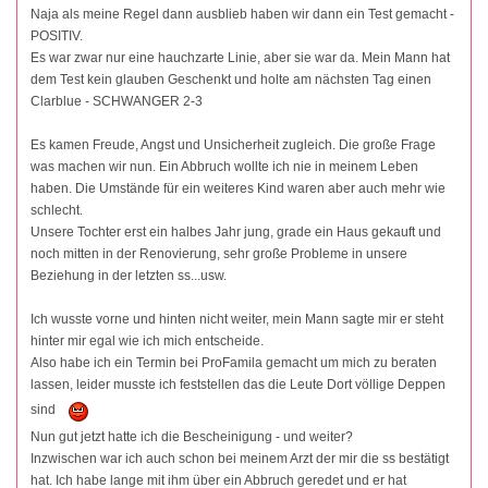
Naja als meine Regel dann ausblieb haben wir dann ein Test gemacht -
POSITIV.
Es war zwar nur eine hauchzarte Linie, aber sie war da. Mein Mann hat
dem Test kein glauben Geschenkt und holte am nächsten Tag einen
Clarblue - SCHWANGER 2-3
Es kamen Freude, Angst und Unsicherheit zugleich. Die große Frage
was machen wir nun. Ein Abbruch wollte ich nie in meinem Leben
haben. Die Umstände für ein weiteres Kind waren aber auch mehr wie
schlecht.
Unsere Tochter erst ein halbes Jahr jung, grade ein Haus gekauft und
noch mitten in der Renovierung, sehr große Probleme in unsere
Beziehung in der letzten ss...usw.
Ich wusste vorne und hinten nicht weiter, mein Mann sagte mir er steht
hinter mir egal wie ich mich entscheide.
Also habe ich ein Termin bei ProFamila gemacht um mich zu beraten
lassen, leider musste ich feststellen das die Leute Dort völlige Deppen
sind
Nun gut jetzt hatte ich die Bescheinigung - und weiter?
Inzwischen war ich auch schon bei meinem Arzt der mir die ss bestätigt
hat. Ich habe lange mit ihm über ein Abbruch geredet und er hat