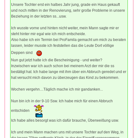
Unsere Tochter erst ein halbes Jahr jung, grade ein Haus gekauft
und noch mitten in der Renovierung, sehr große Probleme in unsere
Beziehung in der letzten ss...usw.
Ich wusste vorne und hinten nicht weiter, mein Mann sagte mir er
steht hinter mir egal wie ich mich entscheide.
Also habe ich ein Termin bei ProFamila gemacht um mich zu beraten
lassen, leider musste ich feststellen das die Leute Dort völlige
Deppen sind
Nun gut jetzt hatte ich die Bescheinigung - und weiter?
Inzwischen war ich auch schon bei meinem Arzt der mir die ss
bestätigt hat. Ich habe lange mit ihm über ein Abbruch geredet und er
hat versucht mich davon zu überzeugen das Kind zu bekommen.
Wochen vergehn....Täglich mache ich mir gandanken...
Nun bin ich in der 9-10 Ssw. Ich habe mich für einen Abbruch
entschiden
Ich habe alles besorgt was ich dafür brauche, Überweißung usw.
Ich und mein Mann machen uns mit unsere Tochter auf den Weg, in
die knapp 70km entfernte Klinik, in der der Eingriff vorgenommen