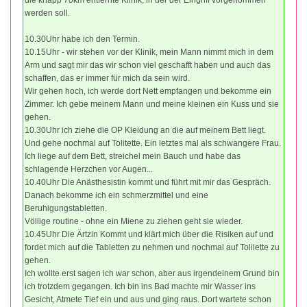
werden soll.
10.30Uhr habe ich den Termin.
10.15Uhr - wir stehen vor der Klinik, mein Mann nimmt mich in dem
Arm und sagt mir das wir schon viel geschafft haben und auch das
schaffen, das er immer für mich da sein wird.
Wir gehen hoch, ich werde dort Nett empfangen und bekomme ein
Zimmer. Ich gebe meinem Mann und meine kleinen ein Kuss und sie
gehen.
10.30Uhr ich ziehe die OP Kleidung an die auf meinem Bett liegt.
Und gehe nochmal auf Tolitette. Ein letztes mal als schwangere Frau.
Ich liege auf dem Bett, streichel mein Bauch und habe das
schlagende Herzchen vor Augen...
10.40Uhr Die Anästhesistin kommt und führt mit mir das Gespräch.
Danach bekomme ich ein schmerzmittel und eine
Beruhigungstabletten.
Völlige routine - ohne ein Miene zu ziehen geht sie wieder.
10.45Uhr Die Ärtzin Kommt und klärt mich über die Risiken auf und
fordet mich auf die Tabletten zu nehmen und nochmal auf Tolilette zu
gehen.
Ich wollte erst sagen ich war schon, aber aus irgendeinem Grund bin
ich trotzdem gegangen. Ich bin ins Bad machte mir Wasser ins
Gesicht, Atmete Tief ein und aus und ging raus. Dort wartete schon