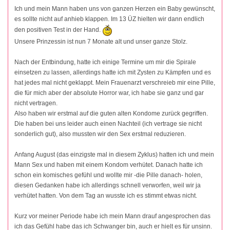
Ich und mein Mann haben uns von ganzen Herzen ein Baby gewünscht,
es sollte nicht auf anhieb klappen. Im 13 ÜZ hielten wir dann endlich
den positiven Test in der Hand.
Unsere Prinzessin ist nun 7 Monate alt und unser ganze Stolz.
Nach der Entbindung, hatte ich einige Termine um mir die Spirale
einsetzen zu lassen, allerdings hatte ich mit Zysten zu Kämpfen und es
hat jedes mal nicht geklappt. Mein Frauenarzt verschreieb mir eine Pille,
die für mich aber der absolute Horror war, ich habe sie ganz und gar
nicht vertragen.
Also haben wir erstmal auf die guten alten Kondome zurück gegriffen.
Die haben bei uns leider auch einen Nachteil (ich vertrage sie nicht
sonderlich gut), also mussten wir den Sex erstmal reduzieren.
Anfang August (das einzigste mal in diesem Zyklus) hatten ich und mein
Mann Sex und haben mit einem Kondom verhütet. Danach hatte ich
schon ein komisches gefühl und wollte mir -die Pille danach- holen,
diesen Gedanken habe ich allerdings schnell verworfen, weil wir ja
verhütet hatten. Von dem Tag an wusste ich es stimmt etwas nicht.
Kurz vor meiner Periode habe ich mein Mann drauf angesprochen das
ich das Gefühl habe das ich Schwanger bin, auch er hielt es für unsinn.