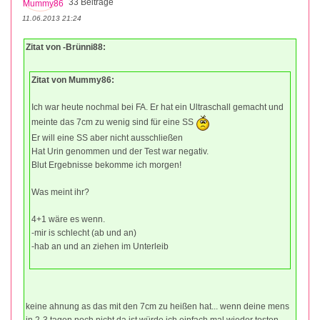
33 Beiträge
11.06.2013 21:24
Zitat von -Brünni88:
Zitat von Mummy86:
Ich war heute nochmal bei FA. Er hat ein Ultraschall gemacht und
meinte das 7cm zu wenig sind für eine SS
Er will eine SS aber nicht ausschließen
Hat Urin genommen und der Test war negativ.
Blut Ergebnisse bekomme ich morgen!
Was meint ihr?
4+1 wäre es wenn.
-mir is schlecht (ab und an)
-hab an und an ziehen im Unterleib
keine ahnung as das mit den 7cm zu heißen hat... wenn deine mens
in 2-3 tagen noch nicht da ist würde ich einfach mal wieder testen.