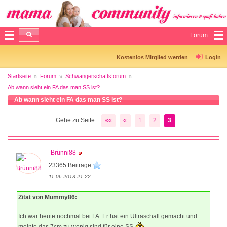
Forum
Kostenlos Mitglied werden
Login
Startseite
Forum
Schwangerschaftsforum
Ab wann sieht ein FA das man SS ist?
Ab wann sieht ein FA das man SS ist?
Gehe zu Seite:
««
«
1
2
3
-Brünni88
23365 Beiträge
11.06.2013 21:22
Zitat von Mummy86:
Ich war heute nochmal bei FA. Er hat ein Ultraschall gemacht und
meinte das 7cm zu wenig sind für eine SS