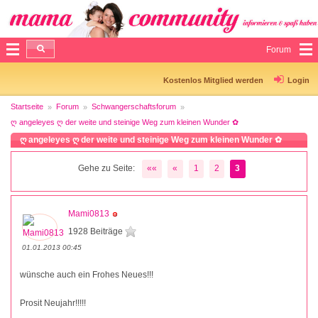
Forum
Kostenlos Mitglied werden
Login
Startseite
Forum
Schwangerschaftsforum
ღ angeleyes ღ der weite und steinige Weg zum kleinen Wunder ✿
ღ angeleyes ღ der weite und steinige Weg zum kleinen Wunder ✿
Gehe zu Seite:
««
«
1
2
3
Mami0813
1928 Beiträge
01.01.2013 00:45
wünsche auch ein Frohes Neues!!!
Prosit Neujahr!!!!!