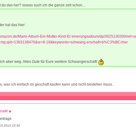
 du das her? sowas such ich die ganze zeit schon....
er hat das hier:
.amazon.de/Mami-Album-Ein-Mutter-Kind-Er innerungsalbum/dp/3625130300/ref=
 mp;qid=1383138476&sr=8-18&keywords=schwang erschaft+b%C3%BCcher
n ich aber weg. Alles Gute für Eure weitere Schwangerschaft!
as, was ich einfach im geschäft kaufen kann und nicht bestellen muss...
anaM
eiträge
10.2013 15:35