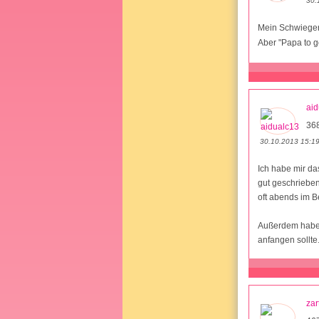
30.
Mein Schwieger
Aber "Papa to g
aid
36
30.10.2013 15:1
Ich habe mir da
gut geschriebe
oft abends im B
Außerdem habe i
anfangen sollte.
zar