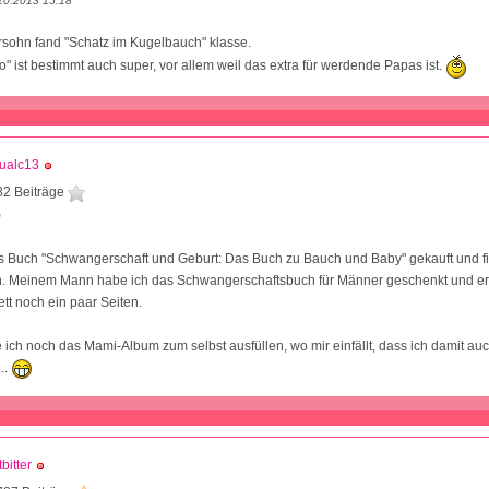
10.2013 15:18
sohn fand "Schatz im Kugelbauch" klasse.
o" ist bestimmt auch super, vor allem weil das extra für werdende Papas ist.
ualc13
82 Beiträge
9
s Buch "Schwangerschaft und Geburt: Das Buch zu Bauch und Baby" gekauft und fi
n. Meinem Mann habe ich das Schwangerschaftsbuch für Männer geschenkt und er l
ett noch ein paar Seiten.
ch noch das Mami-Album zum selbst ausfüllen, wo mir einfällt, dass ich damit au
..
tbitter