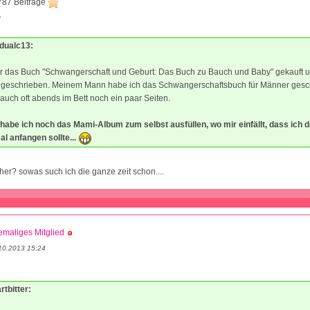
787 Beiträge
0
idualc13:
ir das Buch "Schwangerschaft und Geburt: Das Buch zu Bauch und Baby" gekauft u
ut geschrieben. Meinem Mann habe ich das Schwangerschaftsbuch für Männer ges
t auch oft abends im Bett noch ein paar Seiten.
abe ich noch das Mami-Album zum selbst ausfüllen, wo mir einfällt, dass ich 
l anfangen sollte...
her? sowas such ich die ganze zeit schon....
maliges Mitglied
10.2013 15:24
rtbitter: