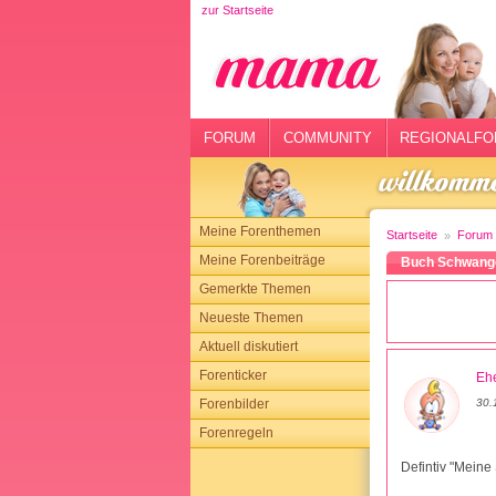
zur Startseite
rtseite
rum
mmunity
FORUM
COMMUNITY
REGIONALFO
gionalforen
ohmarkt
Meine Forenthemen
Startseite
Forum
ysitter
Meine Forenbeiträge
Buch Schwang
Gemerkte Themen
tgeber
Neueste Themen
n
Aktuell diskutiert
Forenticker
Ehe
opping
Forenbilder
30.
Forenregeln
sloggen
Defintiv "Meine