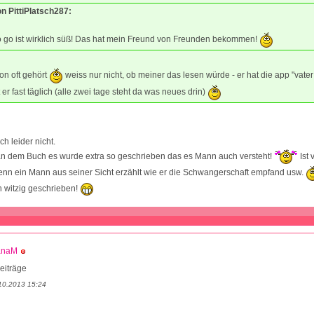
on PittiPlatsch287:
o go ist wirklich süß! Das hat mein Freund von Freunden bekommen!
on oft gehört
weiss nur nicht, ob meiner das lesen würde - er hat die app "vate
 er fast täglich (alle zwei tage steht da was neues drin)
h leider nicht.
an dem Buch es wurde extra so geschrieben das es Mann auch versteht!
Ist 
enn ein Mann aus seiner Sicht erzählt wie er die Schwangerschaft empfand usw.
 witzig geschrieben!
anaM
eiträge
10.2013 15:24