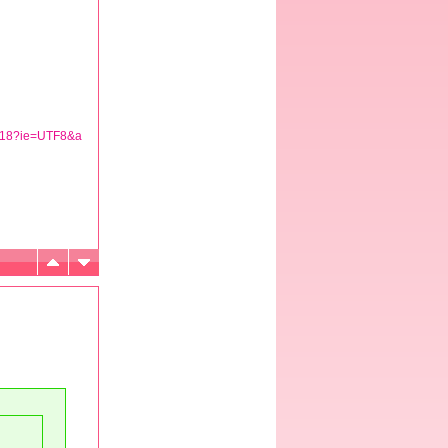
1_18?ie=UTF8&a