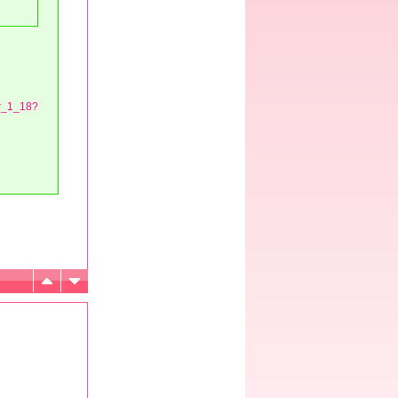
sr_1_18?