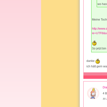
wo hast
Meine Tocht
http://www
ie=UTF8&a
So jetzt bi
danke
ich hätt gern w
Di
4 B
30.