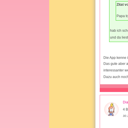
Zitat v
Papa t
hab ich sch
und da liest
Die App kenne ic
Das gute aber 
interessanter w
Dazu auch noch
Di
4 B
30.