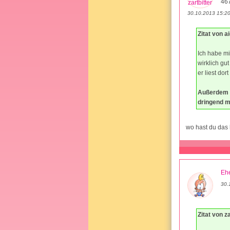
46
30.10.2013 15:2
Zitat von a
Ich habe m
wirklich g
er liest dor
Außerdem h
dringend ma
wo hast du das 
Ehe
30.
Zitat von za