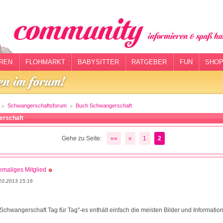
REN
FLOHMARKT
BABYSITTER
RATGEBER
FUN
SHOP
Schwangerschaftsforum
Buch Schwangerschaft
erschaft
Gehe zu Seite:
««
«
1
2
maliges Mitglied
10.2013 15:16
 Schwangerschaft Tag für Tag"-es enthält einfach die meisten Bilder und Informati