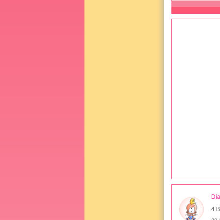
Di
4 B