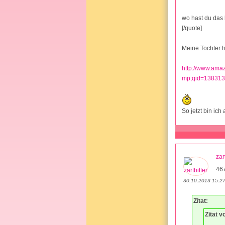
wo hast du das 
[/quote]
Meine Tochter h
http://www.ama
mp;qid=13831
So jetzt bin ic
zar
46
30.10.2013 15:2
Zitat:
Zitat 