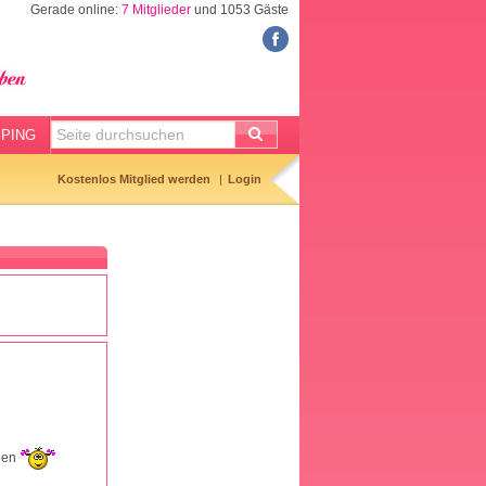
Gerade online:
7 Mitglieder
und 1053 Gäste
FORUM
Meine Forenthemen
Meine Forenbeiträge
PING
Gemerkte Themen
Kostenlos Mitglied werden
Login
Neueste Themen
Aktuell diskutiert
Forenticker
Forenbilder
Forenregeln
onen