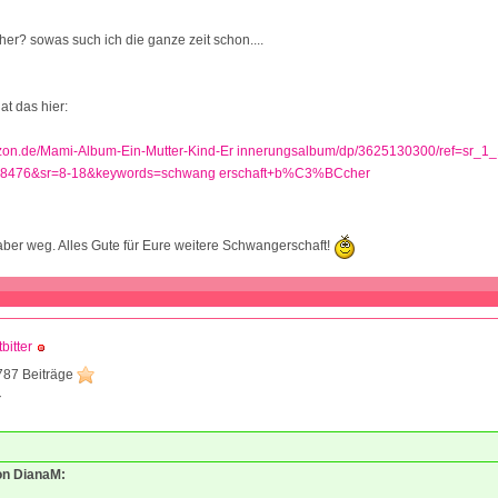
her? sowas such ich die ganze zeit schon....
at das hier:
zon.de/Mami-Album-Ein-Mutter-Kind-Er innerungsalbum/dp/3625130300/ref=sr_
38476&sr=8-18&keywords=schwang erschaft+b%C3%BCcher
h aber weg. Alles Gute für Eure weitere Schwangerschaft!
tbitter
787 Beiträge
7
von DianaM: