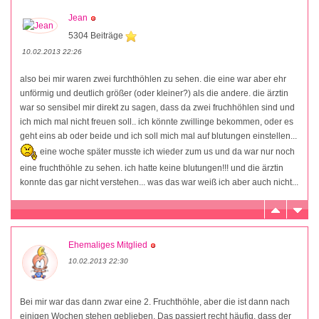
Jean
5304 Beiträge
10.02.2013 22:26
also bei mir waren zwei furchthöhlen zu sehen. die eine war aber ehr
unförmig und deutlich größer (oder kleiner?) als die andere. die ärztin
war so sensibel mir direkt zu sagen, dass da zwei fruchhöhlen sind und
ich mich mal nicht freuen soll.. ich könnte zwillinge bekommen, oder es
geht eins ab oder beide und ich soll mich mal auf blutungen einstellen...
eine woche später musste ich wieder zum us und da war nur noch
eine fruchthöhle zu sehen. ich hatte keine blutungen!!! und die ärztin
konnte das gar nicht verstehen... was das war weiß ich aber auch nicht...
Ehemaliges Mitglied
10.02.2013 22:30
Bei mir war das dann zwar eine 2. Fruchthöhle, aber die ist dann nach
einigen Wochen stehen geblieben. Das passiert recht häufig, dass der