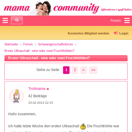
Forum
Kostenlos Mitglied werden
Login
Startseite
Forum
Schwangerschaftsforum
Erster Ultraschall - eine oder zwei Fruchthöhlen?
Erster Ultraschall - eine oder zwei Fruchthöhlen?
Gehe zu Seite:
1
2
»
»»
Trollmama
42 Beiträge
10.02.2013 22:15
Hallo zusammen,
ich hatte letzte Woche den ersten Ultraschall
Die Fruchthöhle war