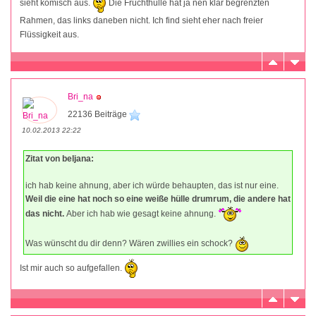
sieht komisch aus.
Die Fruchthülle hat ja nen klar begrenzten
Rahmen, das links daneben nicht. Ich find sieht eher nach freier
Flüssigkeit aus.
Bri_na
22136 Beiträge
10.02.2013 22:22
Zitat von beljana:
ich hab keine ahnung, aber ich würde behaupten, das ist nur eine.
Weil die eine hat noch so eine weiße hülle drumrum, die andere hat
das nicht.
Aber ich hab wie gesagt keine ahnung.
Was wünscht du dir denn? Wären zwillies ein schock?
Ist mir auch so aufgefallen.