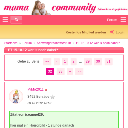
Forum
Kostenlos Mitglied werden
Login
Startseite
Forum
Schwangerschaftsforum
ET 15.10.12 wer is noch dabei?
ET 15.10.12 wer is noch dabei?
...
Gehe zu Seite:
««
«
1
2
29
30
31
32
33
»
»»
MiMo2011
3492 Beiträge
28.10.2012 18:52
Zitat von iceangel29:
hier mal ein Horrorbild - 1 stunde danach