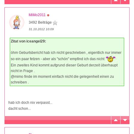
MiMo2011
3492 Beiträge
31.10.2012 10:09
Zitat von iceangel29:
öhm Geburtsbericht hab ich nicht geschrieben , eigentlich nur immer
so ein paar fetzen - aber als "schön" empfind ich das nicht
Ein zweites Kind kommt aufgrund dieser Geburt derzeit überhaupt
nicht in Frage .
@mimo finde im moment einfach nicht die gelegenheit einen zu
schreiben .
hab ich doch nix verpasst...
dacht schon...