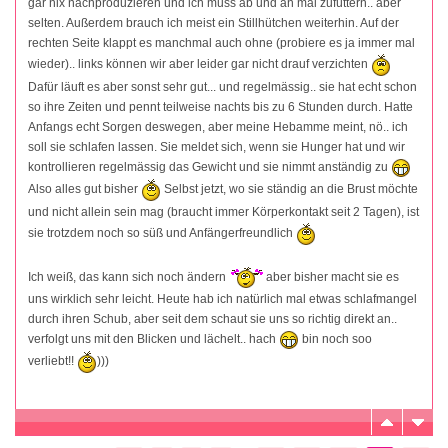
gar nix nachproduzieren und ich muss ab und an mal zufüttern.. aber
selten. Außerdem brauch ich meist ein Stillhütchen weiterhin. Auf der
rechten Seite klappt es manchmal auch ohne (probiere es ja immer mal
wieder).. links können wir aber leider gar nicht drauf verzichten
Dafür läuft es aber sonst sehr gut... und regelmässig.. sie hat echt schon
so ihre Zeiten und pennt teilweise nachts bis zu 6 Stunden durch. Hatte
Anfangs echt Sorgen deswegen, aber meine Hebamme meint, nö.. ich
soll sie schlafen lassen. Sie meldet sich, wenn sie Hunger hat und wir
kontrollieren regelmässig das Gewicht und sie nimmt anständig zu
Also alles gut bisher
Selbst jetzt, wo sie ständig an die Brust möchte
und nicht allein sein mag (braucht immer Körperkontakt seit 2 Tagen), ist
sie trotzdem noch so süß und Anfängerfreundlich
Ich weiß, das kann sich noch ändern
aber bisher macht sie es
uns wirklich sehr leicht. Heute hab ich natürlich mal etwas schlafmangel
durch ihren Schub, aber seit dem schaut sie uns so richtig direkt an..
verfolgt uns mit den Blicken und lächelt.. hach
bin noch soo
verliebt!!
)))