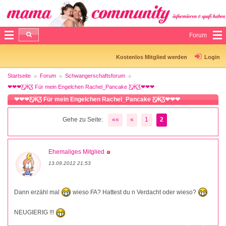
Forum
Kostenlos Mitglied werden
Login
Startseite
Forum
Schwangerschaftsforum
❤❤❤Ƹ̵̡Ӝ̵̨̄Ʒ Für mein Engelchen Rachel_Pancake Ƹ̵̡Ӝ̵̨̄Ʒ❤❤❤
❤❤❤Ƹ̵̡Ӝ̵̨̄Ʒ Für mein Engelchen Rachel_Pancake Ƹ̵̡Ӝ̵̨̄Ʒ❤❤❤
Gehe zu Seite:
««
«
1
2
Ehemaliges Mitglied
13.09.2012 21:53
Dann erzähl mal
wieso FA? Hattest du n Verdacht oder wieso?
NEUGIERIG !!!