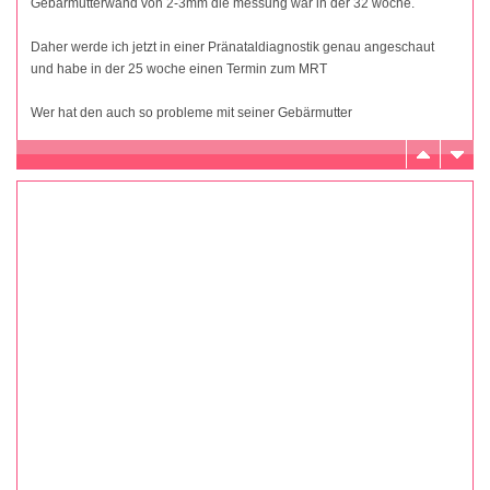
Gebärmutterwand von 2-3mm die messung war in der 32 woche.
Daher werde ich jetzt in einer Pränataldiagnostik genau angeschaut
und habe in der 25 woche einen Termin zum MRT
Wer hat den auch so probleme mit seiner Gebärmutter