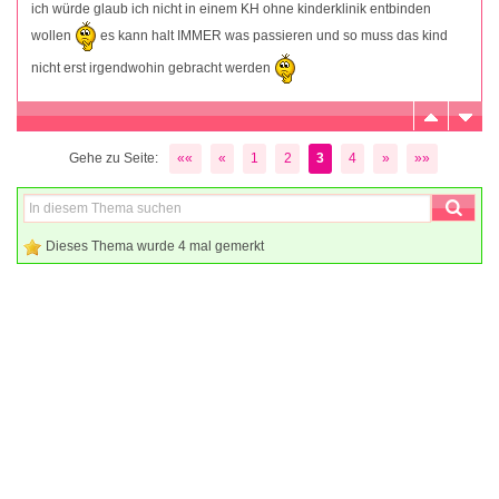
ich würde glaub ich nicht in einem KH ohne kinderklinik entbinden
wollen
es kann halt IMMER was passieren und so muss das kind
nicht erst irgendwohin gebracht werden
Gehe zu Seite:
««
«
1
2
3
4
»
»»
Dieses Thema wurde 4 mal gemerkt