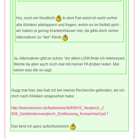
Hui, noch ein Nordlicht
In dem Fall würd ich wohl vorher
alle Kliniken abklappern und fragen, wohin es im Notfall geht -
wir haben ja genug Krankenhäuser hier, da gibts doch sicher
Alternativen zu *der* Klinik
Ja, Alternativen gibt es schon. Vor allem LDW finde ich interessant.
Werde da aber auch noch mal mit meiner FA drüber reden. Mal
sehen was die so sagt.
Gugg mal hier, das hab ich bei meiner Recherche gefunden, als ich
mich nach Kliniken umgesehen habe:
http://www.bremen.de/fastmedia/36/KRHS_Vergleich_2
009_Gebklinikenvergleich_Endfassung_Komprimiert.pd f
Das fand ich ganz aufschlussreich