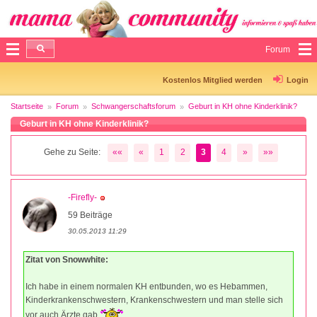
Forum
Kostenlos Mitglied werden
Login
Startseite
Forum
Schwangerschaftsforum
Geburt in KH ohne Kinderklinik?
Geburt in KH ohne Kinderklinik?
Gehe zu Seite:
««
«
1
2
3
4
»
»»
-Firefly-
59 Beiträge
30.05.2013 11:29
Zitat von Snowwhite:
Ich habe in einem normalen KH entbunden, wo es Hebammen,
Kinderkrankenschwestern, Krankenschwestern und man stelle sich
vor auch Ärzte gab