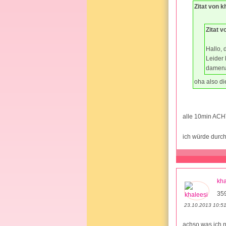
Zitat von k
Zitat 
Hallo, 
Leider 
damena
oha also di
alle 10min AC
ich würde durc
kha
35
23.10.2013 10:5
achso was ich n