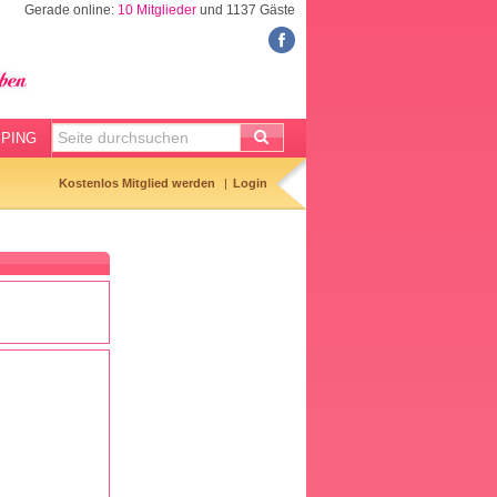
Gerade online:
10 Mitglieder
und 1137 Gäste
FORUM
Meine Forenthemen
Meine Forenbeiträge
PING
Gemerkte Themen
Kostenlos Mitglied werden
Login
Neueste Themen
Aktuell diskutiert
Forenticker
Forenbilder
Forenregeln