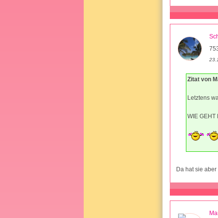
Sc
75
23.
Zitat von 
Letztens war
WIE GEHT
Da hat sie aber 
Ma