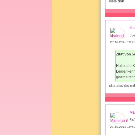
viele dort
kha
35
23.10.2013 10:4
Zitat von 
Hallo, die K
Leider kenn
gearbeitet 
oha also die mi
Ma
64
23.10.2013 10:4