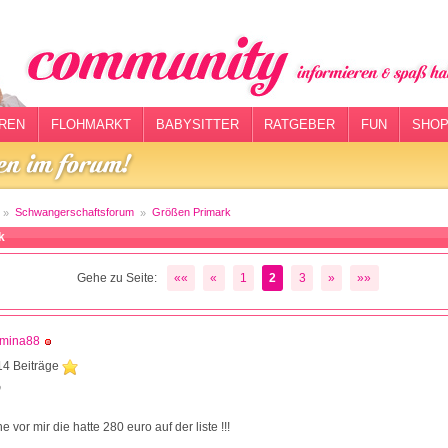
REN
FLOHMARKT
BABYSITTER
RATGEBER
FUN
SHOP
Schwangerschaftsforum
Größen Primark
k
Gehe zu Seite:
««
«
1
2
3
»
»»
mina88
14 Beiträge
0
e vor mir die hatte 280 euro auf der liste !!!