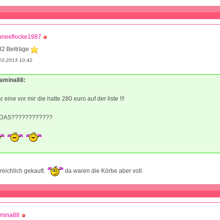
hneeflocke1987
32 Beiträge
10.2013 10:42
Mamina88:
 eine vor mir die hatte 280 euro auf der liste !!!
 DAS????????????
reichlich gekauft.
da waren die Körbe aber voll.
mina88