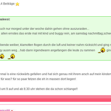
14 Beiträge
6
haleesi:
uch nur morged unter der woche dahin gehen ohne auszurasten...
 allen ernstes das erste mal mit kind und buggy rein, am samstag nachmittag,schwe
bende weiber, klamotten flogen durch die luft und keiner nahm rücksicht und ging 
gy ausm weg....hab dann irgendwann angefangen die leute zu rammen
gin
mal is eine rückwärts gefallen und hat sich genau mit ihrem arsch auf mein kinder
!! für was? für so paar fetzen die eh in massen dort liegen!
 um 9 auf und ab 8.30 uhr stehen die da schon schlange!!
mina88