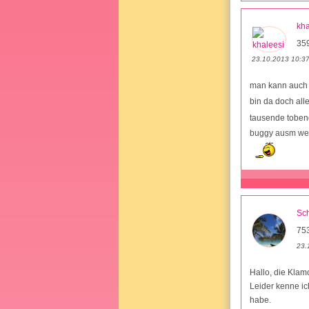
kha
35
23.10.2013 10:3
man kann auch 
bin da doch all
tausende tobend
buggy ausm weg
Sc
75
23.
Hallo, die Klamo
Leider kenne ic
habe.