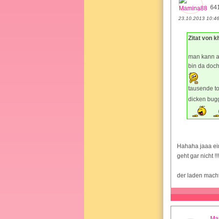
64
23.10.2013 10:4
Zitat von k
man kann a
bin da doch
tausende to
dicken bug
Hahaha jaaa ein
geht gar nicht !
der laden macht
Ma