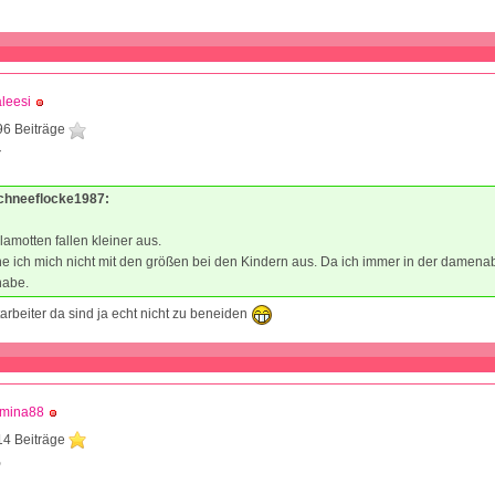
leesi
96 Beiträge
7
Schneeflocke1987:
lamotten fallen kleiner aus.
e ich mich nicht mit den größen bei den Kindern aus. Da ich immer in der damena
habe.
tarbeiter da sind ja echt nicht zu beneiden
mina88
14 Beiträge
9