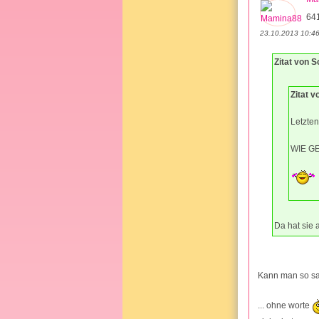
64
23.10.2013 10:4
Zitat von 
Zitat 
Letzten
WIE G
Da hat sie 
Kann man so sag
... ohne worte