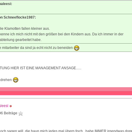
haleesi:
von Schneeflocke1987:
die Klamotten fallen kleiner aus.
kenne ich mich nicht mit den größen bei den Kindern aus. Da ich immer in der
bteilung gearbeitet habe.
e mitarbeiter da sind ja echt nicht zu beneiden
HTUNG HIER IST EINE MANAGEMENT ANSAGE......
hdrehen
leesi
96 Beiträge
1
och sagen will, die haun mich jedes mal übern tisch...habe IMMER irgendwas dopp