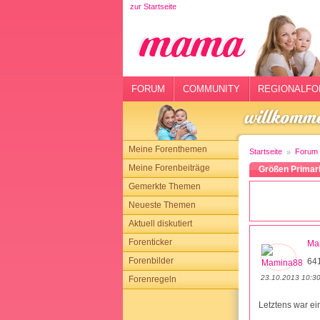
zur Startseite
rtseite
rum
mmunity
FORUM
COMMUNITY
REGIONALFO
gionalforen
ohmarkt
Meine Forenthemen
Startseite
Forum
ysitter
Meine Forenbeiträge
Größen Primar
Gemerkte Themen
tgeber
Neueste Themen
n
Aktuell diskutiert
Forenticker
Ma
opping
Forenbilder
64
23.10.2013 10:3
Forenregeln
sloggen
Letztens war ein