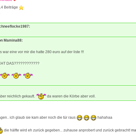
14 Beiträge
6
Schneeflocke1987:
von Mamina88:
s war eine vor mir die hatte 280 euro auf der liste !!!
EHT DAS????????????
aber reichlich gekauft.
da waren die Körbe aber voll.
en.. ich glaub sie kam aber noch die tür raus
hahahaa
die hälfte wird eh zurück gegeben... zuhause anprobert und zurück gebracht! m