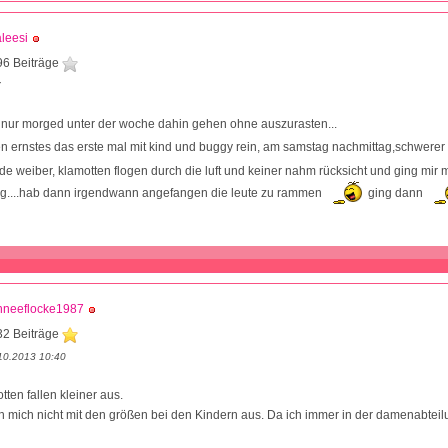
leesi
96 Beiträge
7
nur morged unter der woche dahin gehen ohne auszurasten...
en ernstes das erste mal mit kind und buggy rein, am samstag nachmittag,schwerer
e weiber, klamotten flogen durch die luft und keiner nahm rücksicht und ging mir 
....hab dann irgendwann angefangen die leute zu rammen
ging dann
hneeflocke1987
32 Beiträge
10.2013 10:40
tten fallen kleiner aus.
h mich nicht mit den größen bei den Kindern aus. Da ich immer in der damenabteil