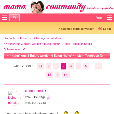
Forum
Kostenlos Mitglied werden
Login
Startseite
Forum
Schwangerschaftsforum
~ * huhu* Aus 3 Eulen, werden 4 Eulen *huhu* ~ - Mein Tagebuch für die
Schwangerschaft
~ * huhu* Aus 3 Eulen, werden 4 Eulen *huhu* ~ - Mein Tagebuch für
die Schwangerschaft
...
Gehe zu Seite:
««
«
1
2
3
4
5
12
13
»
»»
kleine-eule81
12698 Beiträge
18.07.2013 16:18
gegen dich bin ich ein dicker moppel