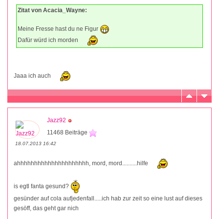
Zitat von Acacia_Wayne:
Meine Fresse hast du ne Figur
Dafür würd ich morden
Jaaa ich auch
Jazz92
11468 Beiträge
18.07.2013 16:42
ahhhhhhhhhhhhhhhhhhhhh, mord, mord..........hilfe
is egtl fanta gesund?
gesünder auf cola aufjedenfall.....ich hab zur zeit so eine lust auf dieses
gesöff, das geht gar nich