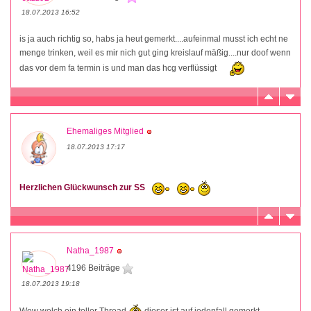
18.07.2013 16:52
is ja auch richtig so, habs ja heut gemerkt....aufeinmal musst ich echt ne
menge trinken, weil es mir nich gut ging kreislauf mäßig....nur doof wenn
das vor dem fa termin is und man das hcg verflüssigt
Ehemaliges Mitglied
18.07.2013 17:17
Herzlichen Glückwunsch zur SS
Natha_1987
4196 Beiträge
18.07.2013 19:18