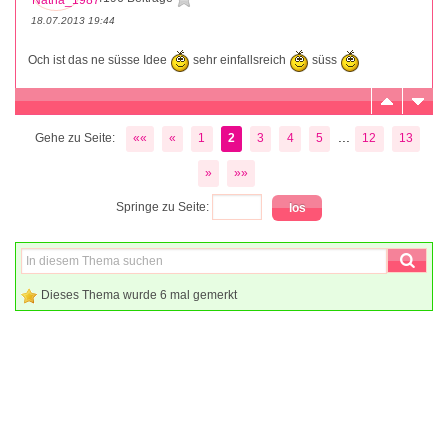
18.07.2013 19:44
Och ist das ne süsse Idee
sehr einfallsreich
süss
...
Gehe zu Seite:
««
«
1
2
3
4
5
12
13
»
»»
Springe zu Seite:
Dieses Thema wurde 6 mal gemerkt