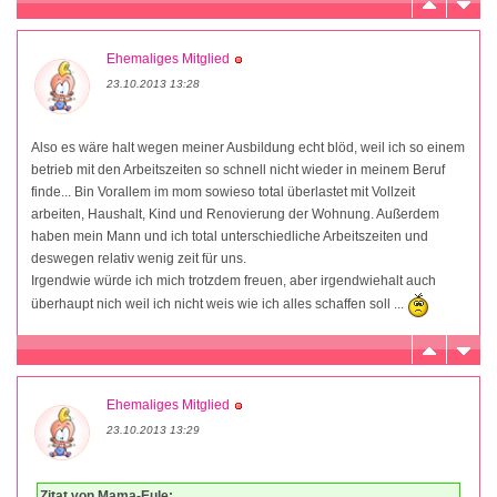
Ehemaliges Mitglied
23.10.2013 13:28
Also es wäre halt wegen meiner Ausbildung echt blöd, weil ich so einem
betrieb mit den Arbeitszeiten so schnell nicht wieder in meinem Beruf
finde... Bin Vorallem im mom sowieso total überlastet mit Vollzeit
arbeiten, Haushalt, Kind und Renovierung der Wohnung. Außerdem
haben mein Mann und ich total unterschiedliche Arbeitszeiten und
deswegen relativ wenig zeit für uns.
Irgendwie würde ich mich trotzdem freuen, aber irgendwiehalt auch
überhaupt nich weil ich nicht weis wie ich alles schaffen soll ...
Ehemaliges Mitglied
23.10.2013 13:29
Zitat von Mama-Eule: