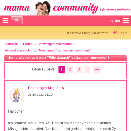
Forum
Kostenlos Mitglied werden
Login
Startseite
Forum
Schwangerschaftsforum
Jemand von euch trotz "Pille danach" schwanger geworden?
Jemand von euch trotz "Pille danach" schwanger geworden?
Gehe zu Seite:
1
2
3
»
»»
Ehemaliges Mitglied
23.10.2013 13:10
Hallöchen,
Ich brauche mal euren Rat. Uns ist am Montag Abend ein kleines
Missgeschick passiert. Das Kondom ist gerissen. Naja, also nach Zyklus