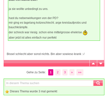
ja sie wollte unbedingt zu uns.
hast du nebenwirkungen von der PD?
mir ging es tagelang kotzeschlecht. arge kreislaufprobs und
bauchkrämpfe.
der schreck war riesig. schon eine mittelgrosse ehekrise
aber jetzt ist alles einfach nur perfekt
Bissel schlecht aber sonst nichts. Bin aber sowieso krank :-/
Gehe zu Seite:
1
2
3
»
»»
Dieses Thema wurde 3 mal gemerkt