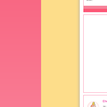
Ehe
28.