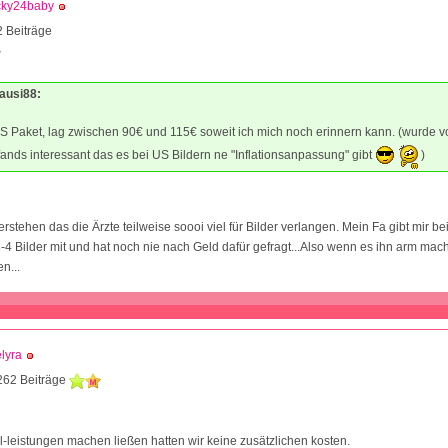
cky24baby
 Beiträge
8
Mausi88:
S Paket, lag zwischen 90€ und 115€ soweit ich mich noch erinnern kann. (wurde 
fands interessant das es bei US Bildern ne "Inflationsanpassung" gibt
)
erstehen das die Ärzte teilweise soooi viel für Bilder verlangen. Mein Fa gibt mir be
4 Bilder mit und hat noch nie nach Geld dafür gefragt...Also wenn es ihn arm ma
n...
lyra
262 Beiträge
1
el-leistungen machen ließen hatten wir keine zusätzlichen kosten.