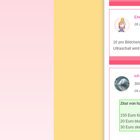
Ehe
28.
1€ pro Bildchen 
Ultraschall wir
ich
30
28.
Zitat von h
150 Euro für
20 Euro blu
30 Euro str