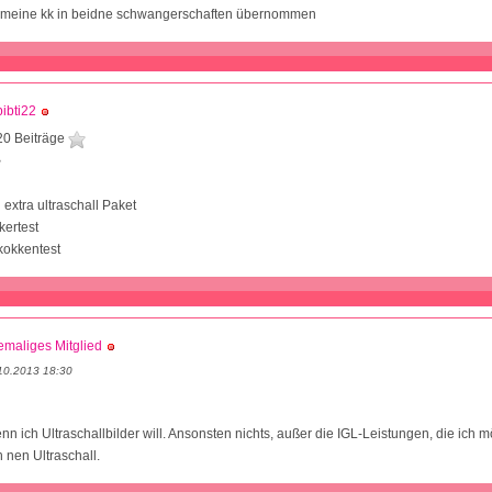
at meine kk in beidne schwangerschaften übernommen
ibti22
20 Beiträge
3
 extra ultraschall Paket
kertest
kokkentest
maliges Mitglied
10.2013 18:30
nn ich Ultraschallbilder will. Ansonsten nichts, außer die IGL-Leistungen, die ich 
 nen Ultraschall.