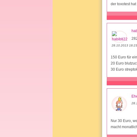
der toxotest h
hab
28
28.10.2013 18:2
150 Euro für ein
20 Euro blutzuc
30 Euro strepto
Ehe
28.
Nur 30 Euro, we
macht monatlich