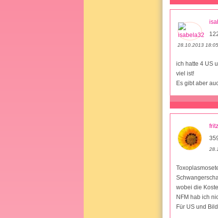
isa
12
28.10.2013 18:0
ich hatte 4 US 
viel ist!
Es gibt aber au
frit
35
28.
Toxoplasmosetes
Schwangerschaft
wobei die Koste
NFM hab ich nic
Für US und Bild