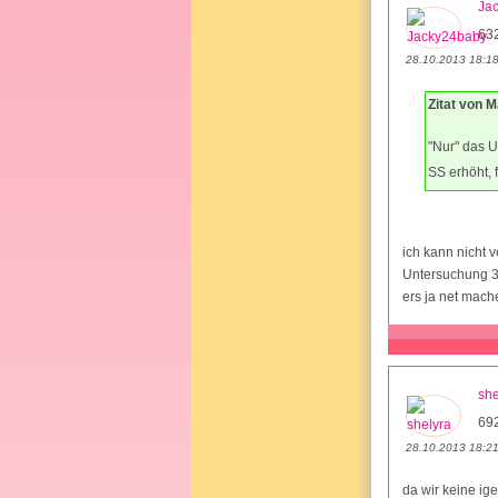
Ja
632
28.10.2013 18:1
Zitat von 
"Nur" das U
SS erhöht, 
ich kann nicht v
Untersuchung 3-
ers ja net mache
she
69
28.10.2013 18:2
da wir keine ig