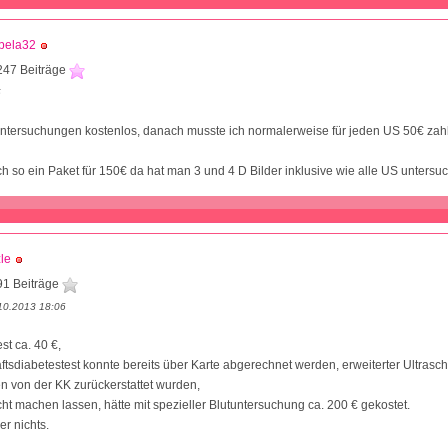
bela32
247 Beiträge
5
untersuchungen kostenlos, danach musste ich normalerweise für jeden US 50€ zah
ch so ein Paket für 150€ da hat man 3 und 4 D Bilder inklusive wie alle US untersu
zle
91 Beiträge
10.2013 18:06
t ca. 40 €,
sdiabetestest konnte bereits über Karte abgerechnet werden, erweiterter Ultrascha
n von der KK zurückerstattet wurden,
ht machen lassen, hätte mit spezieller Blutuntersuchung ca. 200 € gekostet.
er nichts.