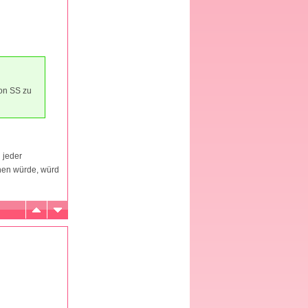
von SS zu
i jeder
chen würde, würd