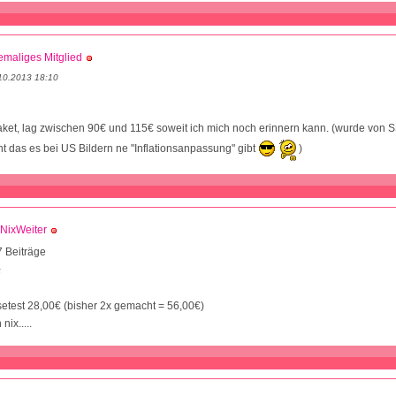
maliges Mitglied
10.2013 18:10
ket, lag zwischen 90€ und 115€ soweit ich mich noch erinnern kann. (wurde von S
nt das es bei US Bildern ne "Inflationsanpassung" gibt
)
NixWeiter
 Beiträge
5
etest 28,00€ (bisher 2x gemacht = 56,00€)
ix.....