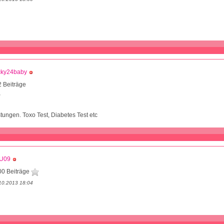
cky24baby
 Beiträge
2
stungen. Toxo Test, Diabetes Test etc
U09
00 Beiträge
10.2013 18:04