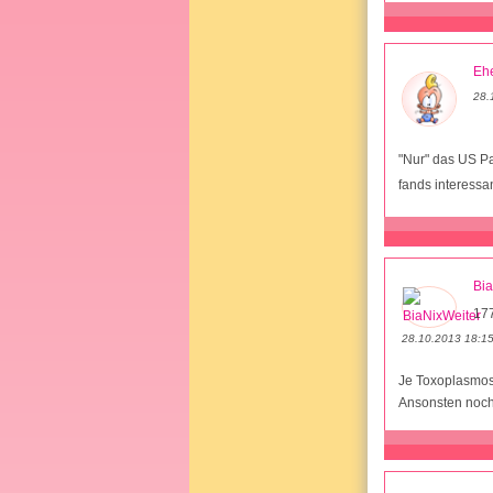
Ehe
28.
"Nur" das US Pa
fands interessa
Bia
177
28.10.2013 18:1
Je Toxoplasmos
Ansonsten noch n