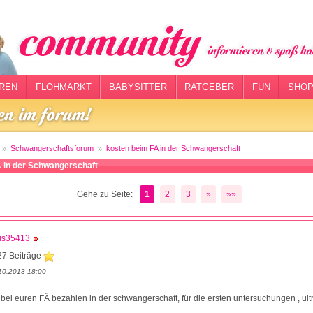
REN
FLOHMARKT
BABYSITTER
RATGEBER
FUN
SHOP
Schwangerschaftsforum
kosten beim FA in der Schwangerschaft
 in der Schwangerschaft
Gehe zu Seite:
1
2
3
»
»»
ris35413
27 Beiträge
10.2013 18:00
 bei euren FÄ bezahlen in der schwangerschaft, für die ersten untersuchungen , ult