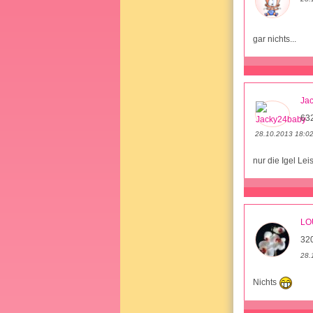
gar nichts...
Ja
632
28.10.2013 18:0
nur die Igel Lei
LO
32
28.
Nichts