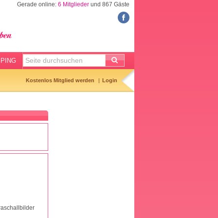
Gerade online:
6 Mitglieder
und 867 Gäste
FORUM
Meine Forenthemen
Meine Forenbeiträge
PING
Gemerkte Themen
Kostenlos Mitglied werden
Login
Neueste Themen
Aktuell diskutiert
Forenticker
Forenbilder
Forenregeln
raschallbilder