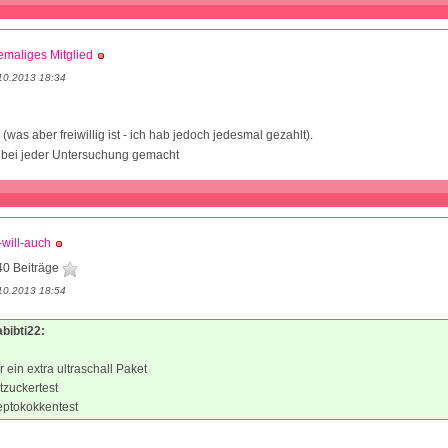
maliges Mitglied
10.2013 18:34
(was aber freiwillig ist - ich hab jedoch jedesmal gezahlt).
d bei jeder Untersuchung gemacht
-will-auch
40 Beiträge
10.2013 18:54
abibti22:
 ein extra ultraschall Paket
tzuckertest
eptokokkentest