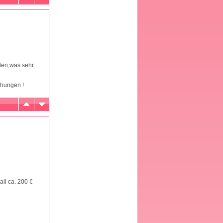
len,was sehr
chungen !
ll ca. 200 €