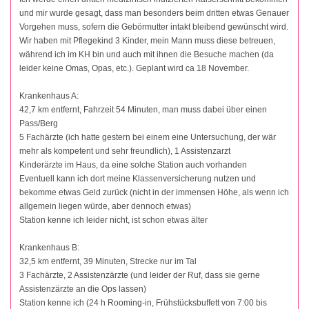
und mir wurde gesagt, dass man besonders beim dritten etwas Genauer
Vorgehen muss, sofern die Gebörmutter intakt bleibend gewünscht wird.
Wir haben mit Pflegekind 3 Kinder, mein Mann muss diese betreuen,
während ich im KH bin und auch mit ihnen die Besuche machen (da
leider keine Omas, Opas, etc.). Geplant wird ca 18 November.
Krankenhaus A:
42,7 km entfernt, Fahrzeit 54 Minuten, man muss dabei über einen
Pass/Berg
5 Fachärzte (ich hatte gestern bei einem eine Untersuchung, der wär
mehr als kompetent und sehr freundlich), 1 Assistenzarzt
Kinderärzte im Haus, da eine solche Station auch vorhanden
Eventuell kann ich dort meine Klassenversicherung nutzen und
bekomme etwas Geld zurück (nicht in der immensen Höhe, als wenn ich
allgemein liegen würde, aber dennoch etwas)
Station kenne ich leider nicht, ist schon etwas älter
Krankenhaus B:
32,5 km entfernt, 39 Minuten, Strecke nur im Tal
3 Fachärzte, 2 Assistenzärzte (und leider der Ruf, dass sie gerne
Assistenzärzte an die Ops lassen)
Station kenne ich (24 h Rooming-in, Frühstücksbuffett von 7:00 bis