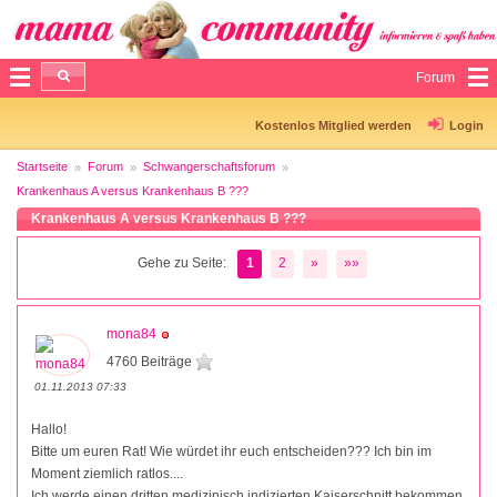
Forum
Kostenlos Mitglied werden
Login
Startseite
Forum
Schwangerschaftsforum
Krankenhaus A versus Krankenhaus B ???
Krankenhaus A versus Krankenhaus B ???
Gehe zu Seite:
1
2
»
»»
mona84
4760 Beiträge
01.11.2013 07:33
Hallo!
Bitte um euren Rat! Wie würdet ihr euch entscheiden??? Ich bin im
Moment ziemlich ratlos....
Ich werde einen dritten medizinisch indizierten Kaiserschnitt bekommen