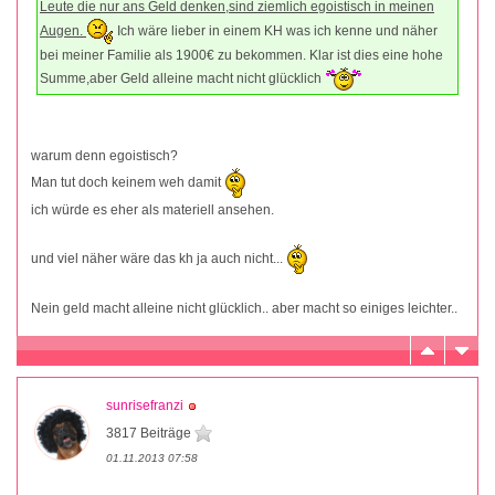
Leute die nur ans Geld denken,sind ziemlich egoistisch in meinen
Augen.
Ich wäre lieber in einem KH was ich kenne und näher
bei meiner Familie als 1900€ zu bekommen. Klar ist dies eine hohe
Summe,aber Geld alleine macht nicht glücklich
warum denn egoistisch?
Man tut doch keinem weh damit
ich würde es eher als materiell ansehen.
und viel näher wäre das kh ja auch nicht...
Nein geld macht alleine nicht glücklich.. aber macht so einiges leichter..
sunrisefranzi
3817 Beiträge
01.11.2013 07:58