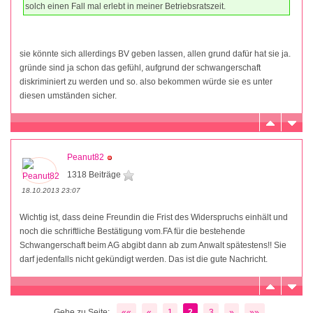
solch einen Fall mal erlebt in meiner Betriebsratszeit.
sie könnte sich allerdings BV geben lassen, allen grund dafür hat sie ja.
gründe sind ja schon das gefühl, aufgrund der schwangerschaft
diskriminiert zu werden und so. also bekommen würde sie es unter
diesen umständen sicher.
Peanut82
1318 Beiträge
18.10.2013 23:07
Wichtig ist, dass deine Freundin die Frist des Widerspruchs einhält und
noch die schriftliche Bestätigung vom.FA für die bestehende
Schwangerschaft beim AG abgibt dann ab zum Anwalt spätestens!! Sie
darf jedenfalls nicht gekündigt werden. Das ist die gute Nachricht.
Gehe zu Seite:
««
«
1
2
3
»
»»