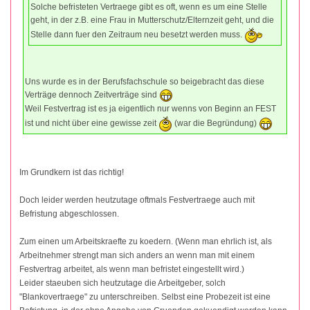
Solche befristeten Vertraege gibt es oft, wenn es um eine Stelle
geht, in der z.B. eine Frau in Mutterschutz/Elternzeit geht, und die
Stelle dann fuer den Zeitraum neu besetzt werden muss.
Uns wurde es in der Berufsfachschule so beigebracht das diese
Verträge dennoch Zeitverträge sind
Weil Festvertrag ist es ja eigentlich nur wenns von Beginn an FEST
ist und nicht über eine gewisse zeit
(war die Begründung)
Im Grundkern ist das richtig!
Doch leider werden heutzutage oftmals Festvertraege auch mit
Befristung abgeschlossen.
Zum einen um Arbeitskraefte zu koedern. (Wenn man ehrlich ist, als
Arbeitnehmer strengt man sich anders an wenn man mit einem
Festvertrag arbeitet, als wenn man befristet eingestellt wird.)
Leider staeuben sich heutzutage die Arbeitgeber, solch
"Blankovertraege" zu unterschreiben. Selbst eine Probezeit ist eine