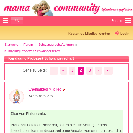
Forum
Kostenlos Mitglied werden
Login
Startseite
Forum
Schwangerschaftsforum
Kündigung Probezeit Schwangerschaft
Kündigung Probezeit Schwangerschaft
Gehe zu Seite:
««
«
1
2
3
»
»»
Ehemaliges Mitglied
18.10.2013 22:34
Zitat von Philomenia:
Probezeit ist leider Probezeit, sofern nicht im Vertrag anders
festgehalten kann in dieser zeit ohne Angabe von gründen gekündigt