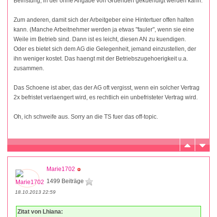
Befristung, in der ohne Angabe von Gruenden gekuendigt werden kann.
Zum anderen, damit sich der Arbeitgeber eine Hintertuer offen halten
kann. (Manche Arbeitnehmer werden ja etwas "fauler", wenn sie eine
Weile im Betrieb sind. Dann ist es leicht, diesen AN zu kuendigen.
Oder es bietet sich dem AG die Gelegenheit, jemand einzustellen, der
ihn weniger kostet. Das haengt mit der Betriebszugehoerigkeit u.a.
zusammen.
Das Schoene ist aber, das der AG oft vergisst, wenn ein solcher Vertrag
2x befristet verlaengert wird, es rechtlich ein unbefristeter Vertrag wird.
Oh, ich schweife aus. Sorry an die TS fuer das off-topic.
Marie1702
1499 Beiträge
18.10.2013 22:59
Zitat von Lhiana: