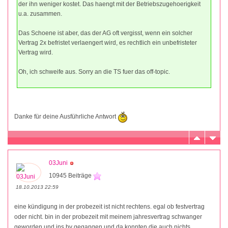
der ihn weniger kostet. Das haengt mit der Betriebszugehoerigkeit
u.a. zusammen.
Das Schoene ist aber, das der AG oft vergisst, wenn ein solcher
Vertrag 2x befristet verlaengert wird, es rechtlich ein unbefristeter
Vertrag wird.
Oh, ich schweife aus. Sorry an die TS fuer das off-topic.
Danke für deine Ausführliche Antwort
03Juni
10945 Beiträge
18.10.2013 22:59
eine kündigung in der probezeit ist nicht rechtens. egal ob festvertrag
oder nicht. bin in der probezeit mit meinem jahresvertrag schwanger
geworden und ins bv gegangen und da konnten die auch nichts