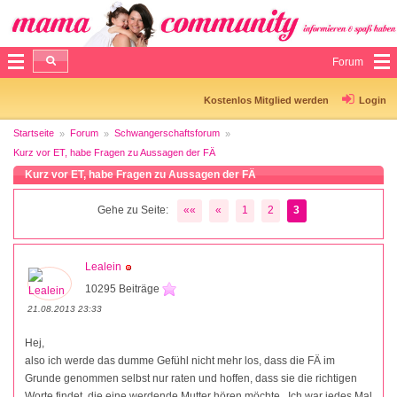
Forum
Kostenlos Mitglied werden
Login
Startseite
Forum
Schwangerschaftsforum
Kurz vor ET, habe Fragen zu Aussagen der FÄ
Kurz vor ET, habe Fragen zu Aussagen der FÄ
Gehe zu Seite:
««
«
1
2
3
Lealein
10295 Beiträge
21.08.2013 23:33
Hej,
also ich werde das dumme Gefühl nicht mehr los, dass die FÄ im
Grunde genommen selbst nur raten und hoffen, dass sie die richtigen
Worte findet, die eine werdende Mutter hören möchte.. Ich war jedes Mal