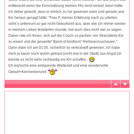
enttäuscht wenn die Einschätzung meines FAs nicht eintraf, dann hätte
ich lieber gewollt, dass er ehrlich zu mir gewesen wäre und gerade und
frei heraus gesagt hätte: "Frau P. meiner Erfahrung nach zu urteilen,
sieht´s untenrum so gar nicht Geburtsreif aus, aber wie ich immer wieder
in meinem Leben feststellen musste, hat auch dies nicht viel zu sagen.
Daher rate ich Ihnen, sich auf die Couch zu packen, ein Straciatella-Eis
zu essen und die gesamte" Band-of-brothers"-Reiheanzuschauen."
Dann wäre ich am 01.05. sicherlich so verkrampft gewesen, ich habe
mich ja kaum noch wohin getraut (nicht mal in die Stadt) aus Angst ich
könnte es nicht mehr rechtzeitig ins KH schaffen..
Ich wünsche eine entspannte Wartezeit und eine wundervolle
Geburt+Kennenlernzeit