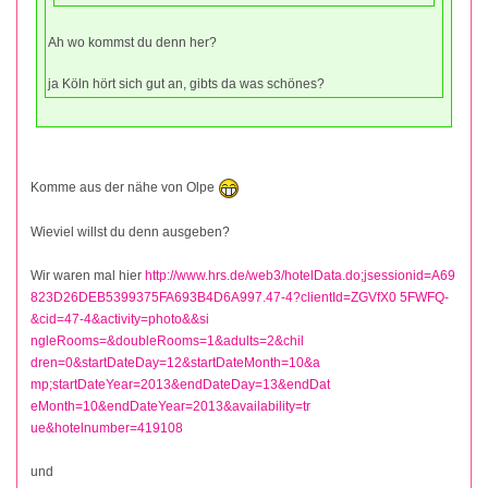
Ah wo kommst du denn her?
ja Köln hört sich gut an, gibts da was schönes?
Komme aus der nähe von Olpe
Wieviel willst du denn ausgeben?
Wir waren mal hier
http://www.hrs.de/web3/hotelData.do;jsessionid=A69
823D26DEB5399375FA693B4D6A997.47-4?clientId=ZGVfX0 5FWFQ-
&cid=47-4&activity=photo&&si
ngleRooms=&doubleRooms=1&adults=2&chil
dren=0&startDateDay=12&startDateMonth=10&a
mp;startDateYear=2013&endDateDay=13&endDat
eMonth=10&endDateYear=2013&availability=tr
ue&hotelnumber=419108
und