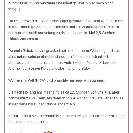
nur mit Umzug und renovieren beschäftigt (und immer noch nicht
fertig...)
Da ich unerwartet im April schwanger geworden bin, sind wir nicht mehr
in den Urlaub gefahren, mussten uns halt um Wohnung etc kümmern
und war uns auch am Anfang zu riskant, hatten im Mai 2,5 Wochen
Urlaub zusammen.
Da mein Schatz so viel geackert hat mit der neuen Wohnung und das
alles neben seinem ohnehin stressigen Job, dachte ich mir, ich
überrasche ihn und buche für uns Ende Oktober (sind ja 3 Tage frei
Allerheiligen) einen Kurztrip letztes mal ohne Baby.
Wohnen im Pott (NRW) und bräuchte nun paar Anregungen.
Bis nach Holland ans Meer sind es ca 2,5 Stunden von uns aus, aber
könnte mir zu weit sein, bin dann schon 9. Monat und wäre lieber etwas
in der Nähe bis zu ner Stunde anderthalb.
Kennt ihr paar schöne romantische Hotels evtl oder habt ihr Ideen so für
1-2 Übernachtungen?