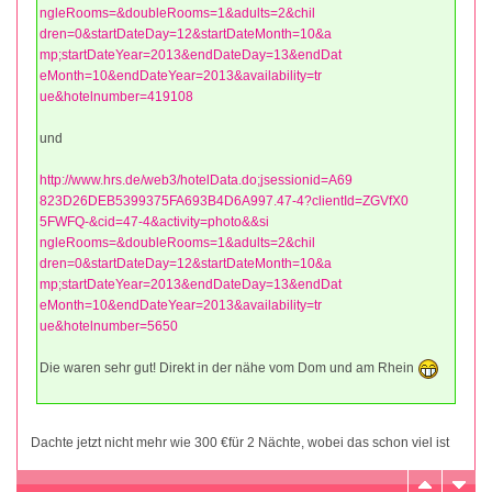
ngleRooms=&doubleRooms=1&adults=2&chil
dren=0&startDateDay=12&startDateMonth=10&a
mp;startDateYear=2013&endDateDay=13&endDat
eMonth=10&endDateYear=2013&availability=tr
ue&hotelnumber=419108
und
http://www.hrs.de/web3/hotelData.do;jsessionid=A69
823D26DEB5399375FA693B4D6A997.47-4?clientId=ZGVfX0
5FWFQ-&cid=47-4&activity=photo&&si
ngleRooms=&doubleRooms=1&adults=2&chil
dren=0&startDateDay=12&startDateMonth=10&a
mp;startDateYear=2013&endDateDay=13&endDat
eMonth=10&endDateYear=2013&availability=tr
ue&hotelnumber=5650
Die waren sehr gut! Direkt in der nähe vom Dom und am Rhein
Dachte jetzt nicht mehr wie 300 €für 2 Nächte, wobei das schon viel ist