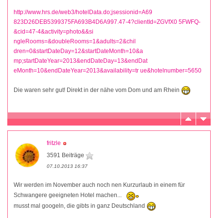
http://www.hrs.de/web3/hotelData.do;jsessionid=A69
823D26DEB5399375FA693B4D6A997.47-4?clientId=ZGVfX0 5FWFQ-
&cid=47-4&activity=photo&&si
ngleRooms=&doubleRooms=1&adults=2&chil
dren=0&startDateDay=12&startDateMonth=10&a
mp;startDateYear=2013&endDateDay=13&endDat
eMonth=10&endDateYear=2013&availability=tr ue&hotelnumber=5650
Die waren sehr gut! Direkt in der nähe vom Dom und am Rhein
fritzle
3591 Beiträge
07.10.2013 16:37
Wir werden im November auch noch nen Kurzurlaub in einem für
Schwangere geeigneten Hotel machen...
musst mal googeln, die gibts in ganz Deutschland