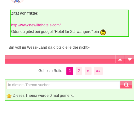
Zitat von fritzle:
http://www.newlifehotels.com/
Oder du gibst bei googel "Hotel für Schwangere" ein
Bin voll im Wessi-Land da gibts die leider nicht;-(
Gehe zu Seite:
1
2
»
»»
Dieses Thema wurde 0 mal gemerkt