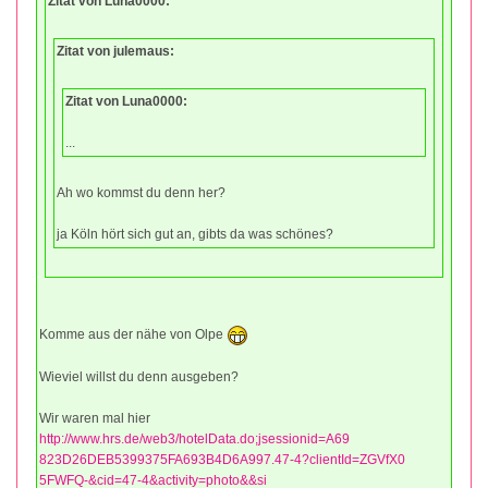
Zitat von Luna0000:
Zitat von julemaus:
Zitat von Luna0000:
...
Ah wo kommst du denn her?
ja Köln hört sich gut an, gibts da was schönes?
Komme aus der nähe von Olpe
Wieviel willst du denn ausgeben?
Wir waren mal hier
http://www.hrs.de/web3/hotelData.do;jsessionid=A69
823D26DEB5399375FA693B4D6A997.47-4?clientId=ZGVfX0
5FWFQ-&cid=47-4&activity=photo&&si