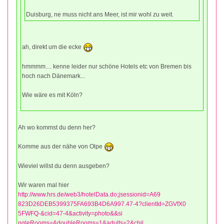
Duisburg, ne muss nicht ans Meer, ist mir wohl zu weit.
ah, direkt um die ecke
hmmmm.... kenne leider nur schöne Hotels etc von Bremen bis
hoch nach Dänemark...
Wie wäre es mit Köln?
Ah wo kommst du denn her?
Komme aus der nähe von Olpe
Wieviel willst du denn ausgeben?
Wir waren mal hier
http://www.hrs.de/web3/hotelData.do;jsessionid=A69
823D26DEB5399375FA693B4D6A997.47-4?clientId=ZGVfX0
5FWFQ-&cid=47-4&activity=photo&&si
ngleRooms=&doubleRooms=1&adults=2&chil