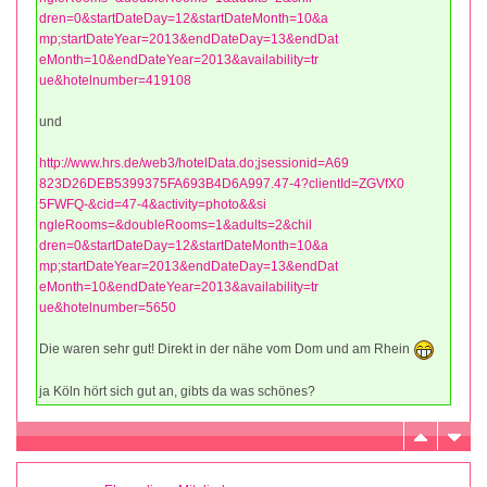
dren=0&startDateDay=12&startDateMonth=10&a
mp;startDateYear=2013&endDateDay=13&endDat
eMonth=10&endDateYear=2013&availability=tr
ue&hotelnumber=419108
und
http://www.hrs.de/web3/hotelData.do;jsessionid=A69
823D26DEB5399375FA693B4D6A997.47-4?clientId=ZGVfX0
5FWFQ-&cid=47-4&activity=photo&&si
ngleRooms=&doubleRooms=1&adults=2&chil
dren=0&startDateDay=12&startDateMonth=10&a
mp;startDateYear=2013&endDateDay=13&endDat
eMonth=10&endDateYear=2013&availability=tr
ue&hotelnumber=5650
Die waren sehr gut! Direkt in der nähe vom Dom und am Rhein
ja Köln hört sich gut an, gibts da was schönes?