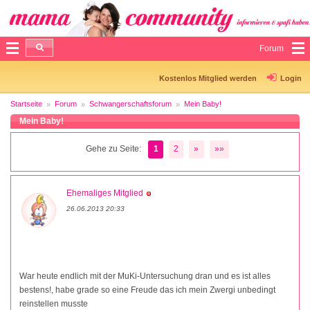
Forum
Kostenlos Mitglied werden
Login
Startseite
Forum
Schwangerschaftsforum
Mein Baby!
Mein Baby!
Gehe zu Seite:
1
2
»
»»
Ehemaliges Mitglied
26.06.2013 20:33
War heute endlich mit der MuKi-Untersuchung dran und es ist alles
bestens!, habe grade so eine Freude das ich mein Zwergi unbedingt
reinstellen musste