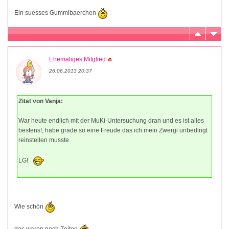
Ein suesses Gummibaerchen
Ehemaliges Mitglied
26.06.2013 20:37
Zitat von Vanja:
War heute endlich mit der MuKi-Untersuchung dran und es ist alles
bestens!, habe grade so eine Freude das ich mein Zwergi unbedingt
reinstellen musste
LG!
Wie schön
das waren noch Zeiten