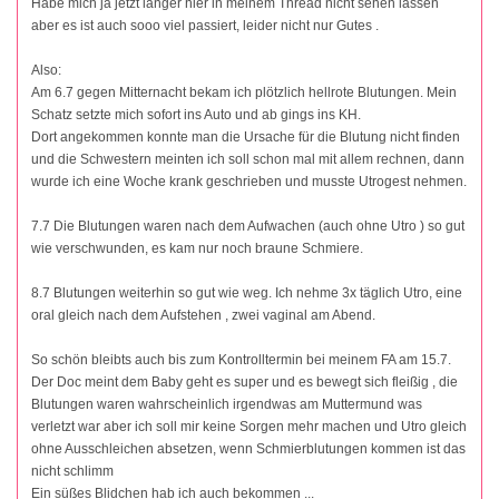
Habe mich ja jetzt länger hier in meinem Thread nicht sehen lassen
aber es ist auch sooo viel passiert, leider nicht nur Gutes .
Also:
Am 6.7 gegen Mitternacht bekam ich plötzlich hellrote Blutungen. Mein
Schatz setzte mich sofort ins Auto und ab gings ins KH.
Dort angekommen konnte man die Ursache für die Blutung nicht finden
und die Schwestern meinten ich soll schon mal mit allem rechnen, dann
wurde ich eine Woche krank geschrieben und musste Utrogest nehmen.
7.7 Die Blutungen waren nach dem Aufwachen (auch ohne Utro ) so gut
wie verschwunden, es kam nur noch braune Schmiere.
8.7 Blutungen weiterhin so gut wie weg. Ich nehme 3x täglich Utro, eine
oral gleich nach dem Aufstehen , zwei vaginal am Abend.
So schön bleibts auch bis zum Kontrolltermin bei meinem FA am 15.7.
Der Doc meint dem Baby geht es super und es bewegt sich fleißig , die
Blutungen waren wahrscheinlich irgendwas am Muttermund was
verletzt war aber ich soll mir keine Sorgen mehr machen und Utro gleich
ohne Ausschleichen absetzen, wenn Schmierblutungen kommen ist das
nicht schlimm
Ein süßes Blidchen hab ich auch bekommen ...