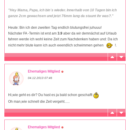
"Hey Mama, Papa, ich bin´s wieder. Innerhalb von 10 Tagen bin ich
ganze 2cm gewachsen und jetzt 76mm lang da staunt ihr was?."
Heute: Bin ich den zweiten Tag endlich blutungsfrei juhuuu!
Nächster FA -Termin ist erst am
3.9
aber da wir demnächst auf Urlaub
fahren werde ich wohl keine Zeit zum Nachdenken haben und: Da ich
nicht mehr blute kann ich auch eeendlich schwimmen gehen
!.
Ehemaliges Mitglied
04.12.2013 07:46
Hi,wie geht es dir? Du hast es ja bald schon geschafft
Oh man,wie schnell die Zeit vergeht......
Ehemaliges Mitglied